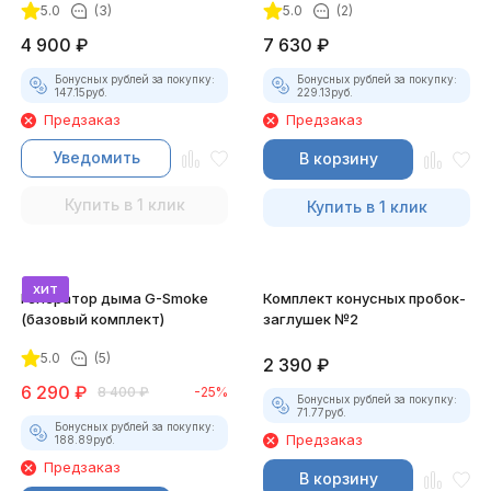
5.0
(3)
5.0
(2)
4 900
₽
7 630
₽
Бонусных рублей за покупку:
Бонусных рублей за покупку:
147.15
руб.
229.13
руб.
Предзаказ
Предзаказ
Уведомить
В корзину
Купить в 1 клик
Купить в 1 клик
хит
Генератор дыма G-Smoke
Комплект конусных пробок-
(базовый комплект)
заглушек №2
5.0
(5)
2 390
₽
6 290
₽
8 400
₽
-25%
Бонусных рублей за покупку:
71.77
руб.
Бонусных рублей за покупку:
Предзаказ
188.89
руб.
Предзаказ
В корзину