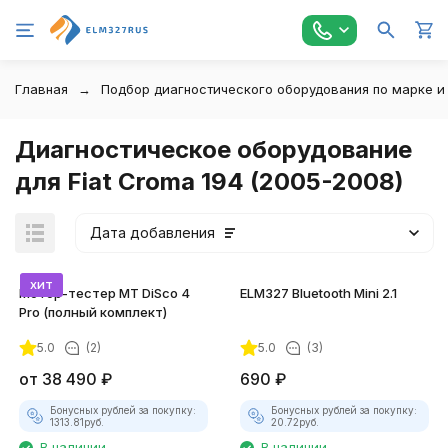
Главная
Подбор диагностического оборудования по марке и
Диагностическое оборудование
для Fiat Croma 194 (2005-2008)
Дата добавления
хит
Мотор-тестер MT DiSco 4
ELM327 Bluetooth Mini 2.1
Pro (полный комплект)
5.0
(2)
5.0
(3)
от
38 490
₽
690
₽
Бонусных рублей за покупку:
Бонусных рублей за покупку:
1313.81
руб.
20.72
руб.
В наличии
В наличии