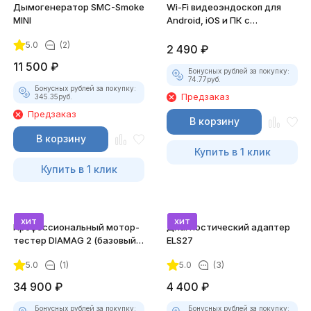
Дымогенератор SMC-Smoke
Wi-Fi видеоэндоскоп для
MINI
Android, iOS и ПК с
насадками
5.0
(2)
2 490
₽
11 500
₽
Бонусных рублей за покупку:
74.77
руб.
Бонусных рублей за покупку:
Предзаказ
345.35
руб.
Предзаказ
В корзину
В корзину
Купить в 1 клик
Купить в 1 клик
хит
хит
Профессиональный мотор-
Диагностический адаптер
тестер DIAMAG 2 (базовый
ELS27
комплект)
5.0
(1)
5.0
(3)
34 900
₽
4 400
₽
Бонусных рублей за покупку:
Бонусных рублей за покупку: