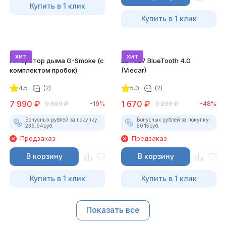
Купить в 1 клик
Купить в 1 клик
хит
хит
Генератор дыма G-Smoke (c
ELM327 BlueTooth 4.0
комплектом пробок)
(Viecar)
4.5
(2)
5.0
(2)
7 990
₽
1 670
₽
9 920
₽
-19%
3 200
₽
-48%
Бонусных рублей за покупку:
Бонусных рублей за покупку:
239.94
руб.
50.15
руб.
Предзаказ
Предзаказ
В корзину
В корзину
Купить в 1 клик
Купить в 1 клик
Показать все