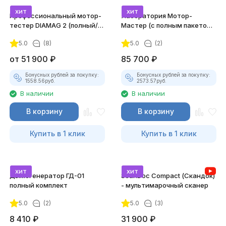
хит
хит
Профессиональный мотор-
Лаборатория Мотор-
тестер DIAMAG 2 (полный/
Мастер (с полным пакетом
максимальный комплект)
лицензий)
5.0
(8)
5.0
(2)
от
51 900
₽
85 700
₽
Бонусных рублей за покупку:
Бонусных рублей за покупку:
1558.56
руб.
2573.57
руб.
В наличии
В наличии
В корзину
В корзину
Купить в 1 клик
Купить в 1 клик
хит
хит
Дымогенератор ГД-01
ScanDoc Compact (Скандок)
полный комплект
- мультимарочный сканер
5.0
(2)
5.0
(3)
8 410
₽
31 900
₽