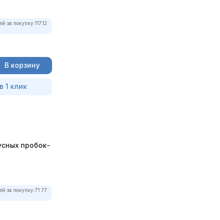
ей за покупку:
117.12
В корзину
в 1 клик
усных пробок-
ей за покупку:
71.77