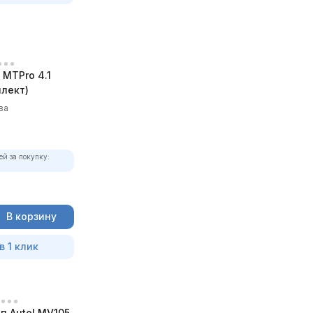
MTPro 4.1
лект)
ва
ей за покупку:
В корзину
в 1 клик
п Autel MV105