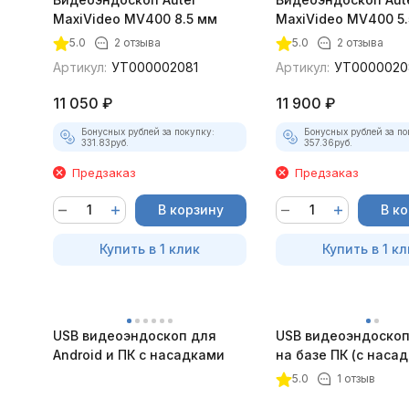
MaxiVideo MV400 8.5 мм
MaxiVideo MV400 5.
5.0
2 отзыва
5.0
2 отзыва
Артикул:
УТ000002081
Артикул:
УТ0000020
11 050
₽
11 900
₽
Бонусных рублей за покупку:
Бонусных рублей за по
331.83
руб.
357.36
руб.
Предзаказ
Предзаказ
В корзину
В к
Купить в 1 клик
Купить в 1 кл
USB видеоэндоскоп для
USB видеоэндоскоп
Android и ПК с насадками
на базе ПК (с наса
5.0
1 отзыв