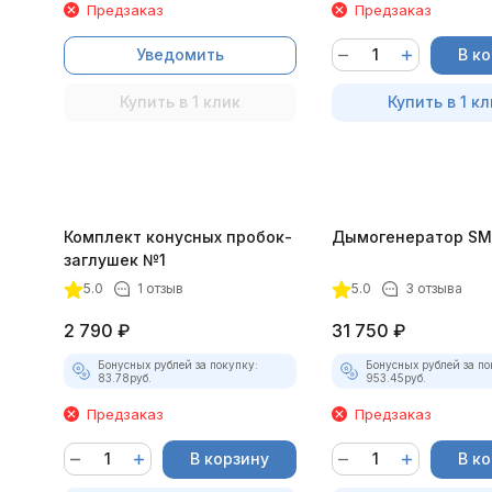
Предзаказ
Предзаказ
Уведомить
В к
Купить в 1 клик
Купить в 1 кл
Комплект конусных пробок-
Дымогенератор SM
заглушек №1
5.0
1 отзыв
5.0
3 отзыва
2 790
₽
31 750
₽
Бонусных рублей за покупку:
Бонусных рублей за по
83.78
руб.
953.45
руб.
Предзаказ
Предзаказ
В корзину
В к