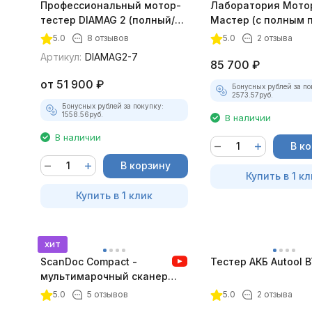
Профессиональный мотор-
Лаборатория Мото
тестер DIAMAG 2 (полный/
Мастер (с полным 
максимальный комплект)
лицензий)
5.0
8 отзывов
5.0
2 отзыва
Артикул:
DIAMAG2-7
85 700
₽
от
51 900
₽
Бонусных рублей за по
2573.57
руб.
Бонусных рублей за покупку:
1558.56
руб.
В наличии
В наличии
В к
В корзину
Купить в 1 кл
Купить в 1 клик
хит
ScanDoc Compact -
Тестер АКБ Autool 
мультимарочный сканер
(Полный)
5.0
5 отзывов
5.0
2 отзыва