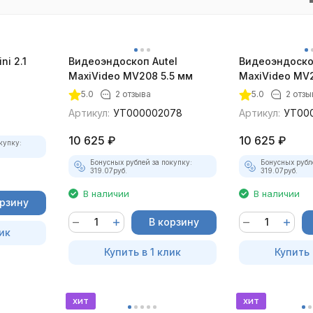
ni 2.1
Видеоэндоскоп Autel
Видеоэндоско
MaxiVideo MV208 5.5 мм
MaxiVideo MV2
5.0
2 отзыва
5.0
2 отзы
Артикул:
УТ000002078
Артикул:
УТ00
10 625
₽
10 625
₽
купку:
Бонусных рублей за покупку:
Бонусных рубл
319.07
руб.
319.07
руб.
В наличии
В наличии
орзину
В корзину
ик
Купить в 1 клик
Купить 
хит
хит