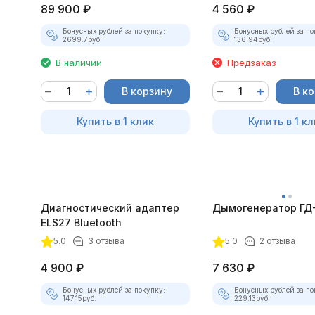
89 900
₽
4 560
₽
Бонусных рублей за покупку:
Бонусных рублей за по
2699.7
руб.
136.94
руб.
В наличии
Предзаказ
В корзину
В к
Купить в 1 клик
Купить в 1 кл
Диагностический адаптер
Дымогенератор ГД
ELS27 Bluetooth
5.0
3 отзыва
5.0
2 отзыва
4 900
₽
7 630
₽
Бонусных рублей за покупку:
Бонусных рублей за по
147.15
руб.
229.13
руб.