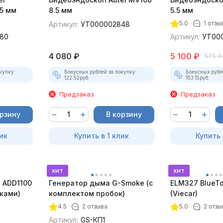
5 мм
8.5 мм
5.5 мм
5.0
1 отзы
Артикул:
УТ000002848
80
Артикул:
УТ00
4 080
₽
5 100
₽
575 4
купку:
Бонусных рублей за покупку:
Бонусных рубл
122.52
руб.
153.15
руб.
Предзаказ
Предзаказ
орзину
В корзину
ик
Купить в 1 клик
Купить 
хит
хит
 ADD1100
Генератор дыма G-Smoke (c
ELM327 BlueTo
дками)
комплектом пробок)
(Viecar)
4.5
2 отзыва
5.0
2 отзы
Артикул:
GS-КП1