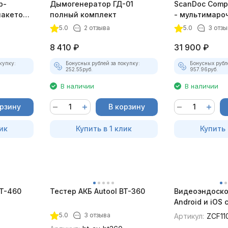
р-
Дымогенератор ГД-01
ScanDoc Comp
пакетом
полный комплект
- мультимаро
5.0
2 отзыва
5.0
3 отзы
8 410
₽
31 900
₽
купку:
Бонусных рублей за покупку:
Бонусных рубл
252.55
руб.
957.96
руб.
В наличии
В наличии
орзину
В корзину
ик
Купить в 1 клик
Купить 
BT-460
Тестер АКБ Autool BT-360
Видеоэндоско
Android и iOS
для смартфон
5.0
3 отзыва
Артикул:
ZCF11