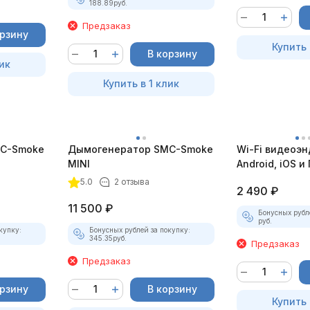
188.89
руб.
Предзаказ
орзину
Купить 
В корзину
ик
Купить в 1 клик
C-Smoke
Дымогенератор SMC-Smoke
Wi-Fi видеоэн
MINI
Android, iOS и 
насадками
5.0
2 отзыва
2 490
₽
11 500
₽
Бонусных рубл
руб.
купку:
Бонусных рублей за покупку:
345.35
руб.
Предзаказ
Предзаказ
орзину
В корзину
Купить 