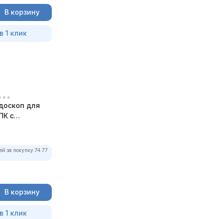
В корзину
в 1 клик
доскоп для
ПК с
ей за покупку:
74.77
В корзину
в 1 клик