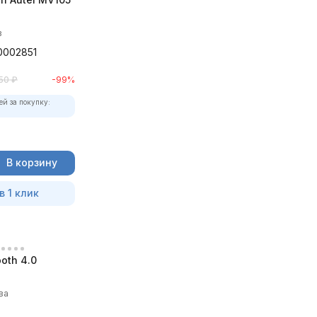
в
0002851
50
₽
-99%
ей за покупку:
В корзину
в 1 клик
oth 4.0
ва