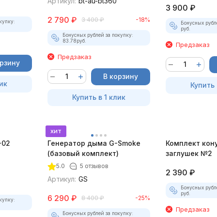
Артикул:
bt-au-bt360
3 900
₽
2 790
₽
3 400
₽
-18%
купку:
Бонусных рубл
руб.
Бонусных рублей за покупку:
83.78
руб.
Предзаказ
Предзаказ
орзину
В корзину
ик
Купить 
Купить в 1 клик
хит
-02
Генератор дыма G-Smoke
Комплект кон
(базовый комплект)
заглушек №2
5.0
5 отзывов
2 390
₽
Артикул:
GS
Бонусных рубл
руб.
6 290
₽
8 400
₽
-25%
купку:
Предзаказ
Бонусных рублей за покупку: