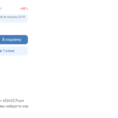
₽
-48%
ей за покупку:
50.15
В корзину
в 1 клик
н «Elm327rus»
 вы найдете как