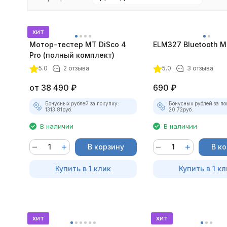
хит
Мотор-тестер MT DiSco 4
ELM327 Bluetooth Mi
Pro (полный комплект)
5.0
2 отзыва
5.0
3 отзыва
от
38 490
₽
690
₽
Бонусных рублей за покупку:
Бонусных рублей за по
1313.81
руб.
20.72
руб.
В наличии
В наличии
В корзину
В к
Купить в 1 клик
Купить в 1 кл
хит
хит