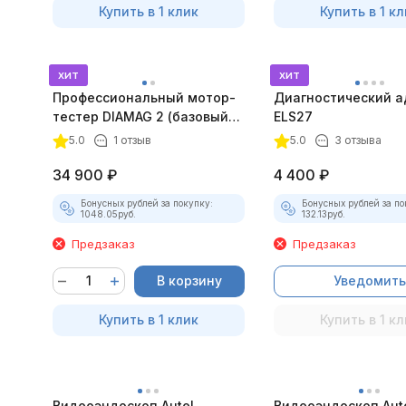
Купить в 1 клик
Купить в 1 кл
хит
хит
Профессиональный мотор-
Диагностический а
тестер DIAMAG 2 (базовый
ELS27
комплект)
5.0
1 отзыв
5.0
3 отзыва
34 900
₽
4 400
₽
Бонусных рублей за покупку:
Бонусных рублей за по
1048.05
руб.
132.13
руб.
Предзаказ
Предзаказ
В корзину
Уведомить
Купить в 1 клик
Купить в 1 кл
Видеоэндоскоп Autel
Видеоэндоскоп Aut