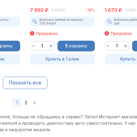
7 990
₽
1 670
₽
9 920
₽
-19%
3 200
купку:
Бонусных рублей за покупку:
Бонусных рубл
239.94
руб.
руб.
Предзаказ
Предзаказ
орзину
В корзину
ик
Купить в 1 клик
Купить 
Показать все
1
2
emont, больше не обращаясь в сервис? Легко! Интернет-магази
Freemont и проводить диагностику авто самостоятельно. У нас
ак и недорогие модели.