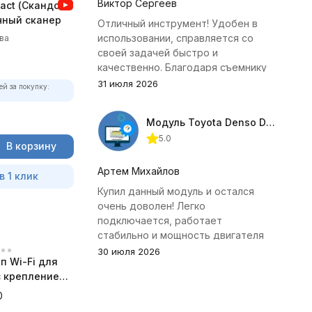
Виктор Сергеев
act (Скандок)
чный сканер
Отличный инструмент! Удобен в
использовании, справляется со
ва
своей задачей быстро и
качественно. Благодаря съемнику
удалось избежать лишних хлопот с
31 июля 2026
ей за покупку:
демонтажем головки блока
цилиндров.
Модуль Toyota Denso Diesel 2.8D для ChipTuningPRO
5.0
В корзину
Артем Михайлов
в 1 клик
Купил данный модуль и остался
очень доволен! Легко
подключается, работает
стабильно и мощность двигателя
заметно увеличилась. Рекомендую
30 июля 2026
п Wi-Fi для
всем, кто занимается тюнингом
 с креплением
Toyota.
а
0