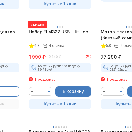
ик
Купить в 1 клик
скидка
даптер
Набор ELM327 USB + K-Line
Мотор-тестер 
(базовый комп
4.8
4 отзыва
5.0
2 отзы
1 990
₽
77 290
₽
2 140
₽
-7%
купку:
Бонусных рублей за покупку:
Бонусных рубл
59.76
руб.
2321.02
руб.
Предзаказ
Предзаказ
В корзину
ик
Купить в 1 клик
Купить 
el
Видеоэндоскоп Autel MV108
Видеоэндоско