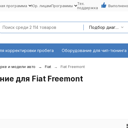
Тех.
ная программа
Юр. лицам
Программы
Выполнено
поддержка
Подбор диагностического оборудования по марке и модели авто
ля корректировки пробега
Оборудование для чип-тюнинга
рке и модели авто
Fiat
Fiat Freemont
ие для Fiat Freemont