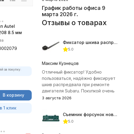
График работы офиса 9
марта 2026 г.
Отзывы о товарах
п Autel
08 8.5 мм
ва
Фиксатор шкива распредвала (Subaru) JTC-4409
0002079
5.0
Максим Кузнецов
ей за покупку:
Отличный фиксатор! Удобно
пользоваться, надёжно фиксирует
шкив распредвала при ремонте
двигателя Subaru. Покупкой очень
В корзину
доволен.
3 августа 2026
в 1 клик
Съемник форсунок новых дизельных двигателей Jonnesway
5.0