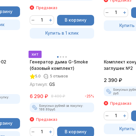
Предзаказ
орзину
В корзину
ик
Купить 
Купить в 1 клик
хит
-02
Генератор дыма G-Smoke
Комплект кон
(базовый комплект)
заглушек №2
5.0
5 отзывов
2 390
₽
Артикул:
GS
Бонусных рубл
руб.
6 290
₽
8 400
₽
-25%
купку:
Предзаказ
Бонусных рублей за покупку:
188.89
руб.
Предзаказ
орзину
Купить 
В корзину