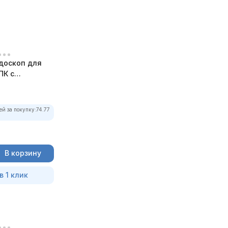
доскоп для
ПК с
ей за покупку:
74.77
В корзину
в 1 клик