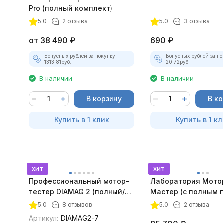
Pro (полный комплект)
5.0
2 отзыва
5.0
3 отзыва
от
38 490
₽
690
₽
Бонусных рублей за покупку:
Бонусных рублей за по
1313.81
руб.
20.72
руб.
В наличии
В наличии
В корзину
В к
Купить в 1 клик
Купить в 1 кл
хит
хит
Профессиональный мотор-
Лаборатория Мото
тестер DIAMAG 2 (полный/
Мастер (с полным 
максимальный комплект)
лицензий)
5.0
8 отзывов
5.0
2 отзыва
Артикул:
DIAMAG2-7