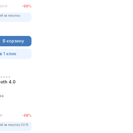
50
₽
-99%
ей за покупку:
В корзину
в 1 клик
oth 4.0
ва
₽
-48%
ей за покупку:
50.15