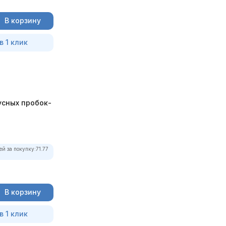
В корзину
в 1 клик
усных пробок-
ей за покупку:
71.77
В корзину
в 1 клик