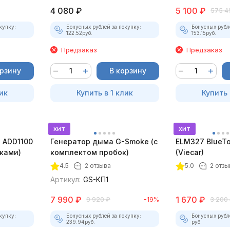
4 080
₽
5 100
₽
575 4
купку:
Бонусных рублей за покупку:
Бонусных рубл
122.52
руб.
153.15
руб.
Предзаказ
Предзаказ
орзину
В корзину
ик
Купить в 1 клик
Купить 
хит
хит
 ADD1100
Генератор дыма G-Smoke (c
ELM327 BlueTo
дками)
комплектом пробок)
(Viecar)
4.5
2 отзыва
5.0
2 отзы
Артикул:
GS-КП1
7 990
₽
1 670
₽
9 920
₽
-19%
3 200
купку:
Бонусных рублей за покупку:
Бонусных рубл
239.94
руб.
руб.