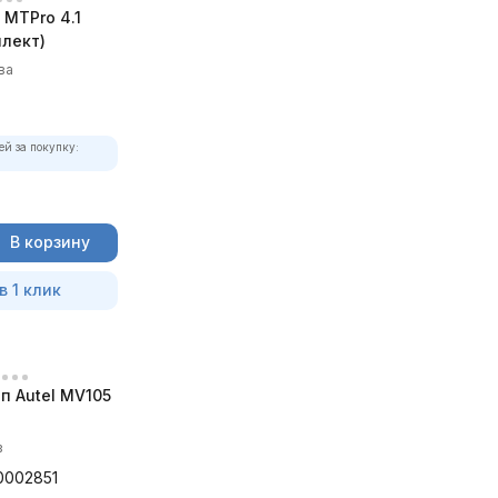
MTPro 4.1
лект)
ва
ей за покупку:
В корзину
в 1 клик
п Autel MV105
в
0002851