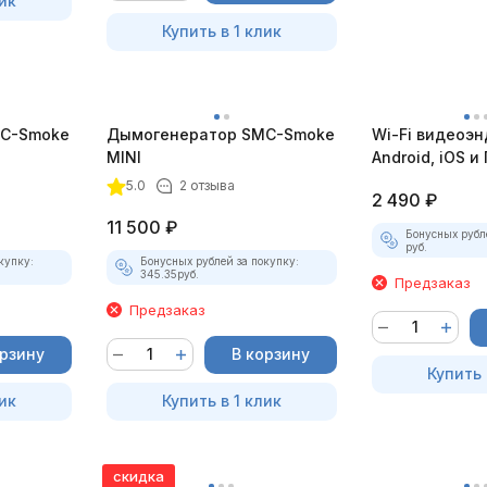
ик
Купить в 1 клик
C-Smoke
Дымогенератор SMC-Smoke
Wi-Fi видеоэн
MINI
Android, iOS и 
насадками
5.0
2 отзыва
2 490
₽
11 500
₽
Бонусных рубл
руб.
купку:
Бонусных рублей за покупку:
345.35
руб.
Предзаказ
Предзаказ
орзину
В корзину
Купить 
ик
Купить в 1 клик
скидка