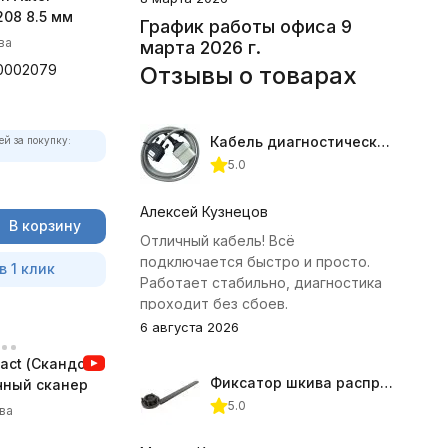
08 8.5 мм
График работы офиса 9
ва
марта 2026 г.
0002079
Отзывы о товарах
Кабель диагностический ГАЗ 24 для АВТОАС
ей за покупку:
5.0
Алексей Кузнецов
В корзину
Отличный кабель! Всё
подключается быстро и просто.
в 1 клик
Работает стабильно, диагностика
проходит без сбоев.
6 августа 2026
act (Скандок)
Фиксатор шкива распредвала (Subaru) JTC-4409
чный сканер
5.0
ва