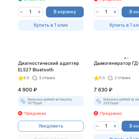
В корзину
В к
Купить в 1 клик
Купить в 1 кл
Диагностический адаптер
Дымогенератор ГД
ELS27 Bluetooth
5.0
3 отзыва
5.0
2 отзыва
4 900
₽
7 630
₽
Бонусных рублей за покупку:
Бонусных рублей за по
147.15
руб.
229.13
руб.
Предзаказ
Предзаказ
Уведомить
В к