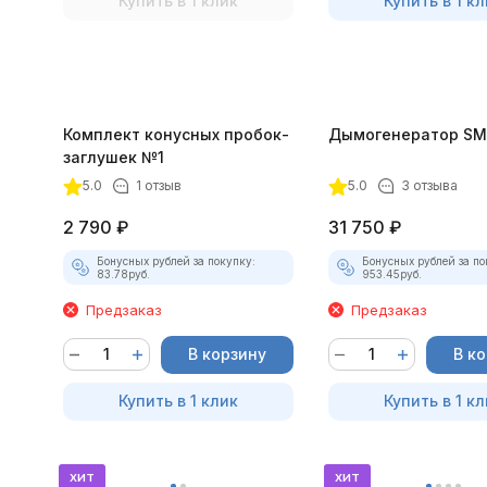
Купить в 1 клик
Купить в 1 кл
Комплект конусных пробок-
Дымогенератор SM
заглушек №1
5.0
1 отзыв
5.0
3 отзыва
2 790
₽
31 750
₽
Бонусных рублей за покупку:
Бонусных рублей за по
83.78
руб.
953.45
руб.
Предзаказ
Предзаказ
В корзину
В к
Купить в 1 клик
Купить в 1 кл
хит
хит