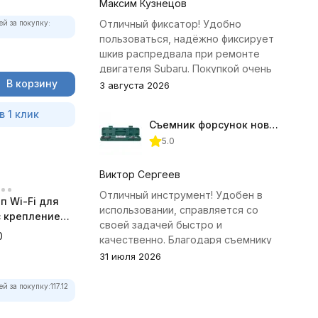
Максим Кузнецов
Отличный фиксатор! Удобно
ей за покупку:
пользоваться, надёжно фиксирует
шкив распредвала при ремонте
двигателя Subaru. Покупкой очень
В корзину
доволен.
3 августа 2026
в 1 клик
Съемник форсунок новых дизельных двигателей Jonnesway
5.0
Виктор Сергеев
Отличный инструмент! Удобен в
п Wi-Fi для
использовании, справляется со
 с креплением
своей задачей быстро и
а
0
качественно. Благодаря съемнику
удалось избежать лишних хлопот с
31 июля 2026
демонтажем головки блока
цилиндров.
ей за покупку:
117.12