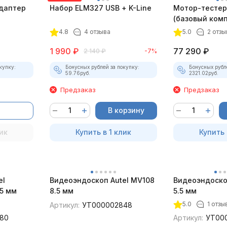
даптер
Набор ELM327 USB + K-Line
Мотор-тестер 
(базовый комп
4.8
4 отзыва
5.0
2 отзы
1 990
₽
77 290
₽
2 140
₽
-7%
купку:
Бонусных рублей за покупку:
Бонусных рубл
59.76
руб.
2321.02
руб.
Предзаказ
Предзаказ
В корзину
ик
Купить в 1 клик
Купить 
el
Видеоэндоскоп Autel MV108
Видеоэндоско
5 мм
8.5 мм
5.5 мм
5.0
1 отзы
Артикул:
УТ000002848
80
Артикул:
УТ00