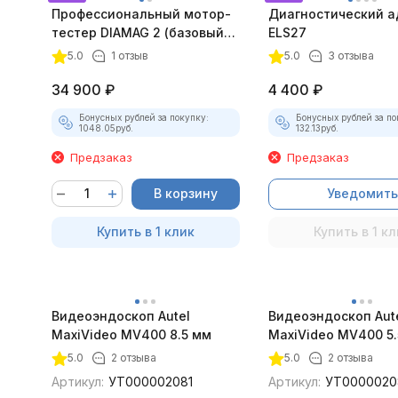
Профессиональный мотор-
Диагностический а
тестер DIAMAG 2 (базовый
ELS27
комплект)
5.0
1 отзыв
5.0
3 отзыва
34 900
₽
4 400
₽
Бонусных рублей за покупку:
Бонусных рублей за по
1048.05
руб.
132.13
руб.
Предзаказ
Предзаказ
В корзину
Уведомить
Купить в 1 клик
Купить в 1 кл
Видеоэндоскоп Autel
Видеоэндоскоп Aut
MaxiVideo MV400 8.5 мм
MaxiVideo MV400 5.
5.0
2 отзыва
5.0
2 отзыва
Артикул:
УТ000002081
Артикул:
УТ0000020