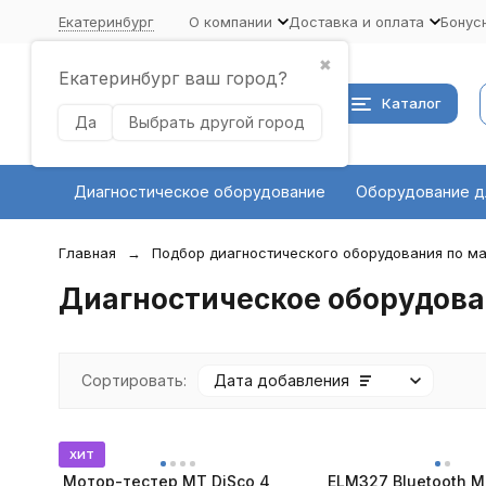
Екатеринбург
О компании
Доставка и оплата
Бонус
✖
Екатеринбург ваш город?
Каталог
Да
Выбрать другой город
Диагностическое оборудование
Оборудование д
Главная
Подбор диагностического оборудования по ма
Диагностическое оборудован
Сортировать:
Дата добавления
хит
Мотор-тестер MT DiSco 4
ELM327 Bluetooth Mi