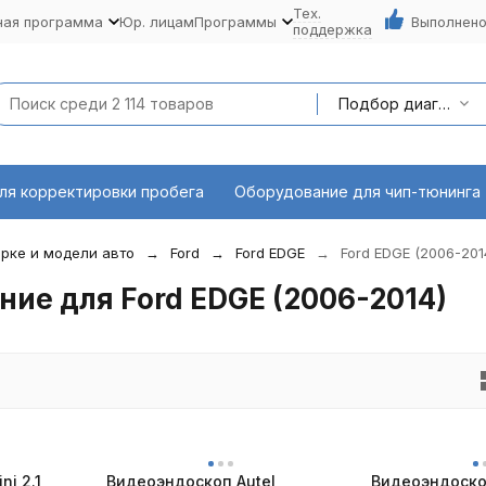
Тех.
ная программа
Юр. лицам
Программы
Выполнено
поддержка
Подбор диагностического оборудования по марке и модели авто
ля корректировки пробега
Оборудование для чип-тюнинга
рке и модели авто
Ford
Ford EDGE
Ford EDGE (2006-201
ие для Ford EDGE (2006-2014)
ni 2.1
Видеоэндоскоп Autel
Видеоэндоско