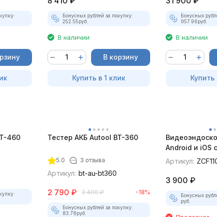
8 410
₽
31 900
₽
купку:
Бонусных рублей за покупку:
Бонусных рубл
252.55
руб.
957.96
руб.
В наличии
В наличии
орзину
В корзину
ик
Купить в 1 клик
Купить 
BT-460
Тестер АКБ Autool BT-360
Видеоэндоско
Android и iOS
для смартфон
5.0
3 отзыва
Артикул:
ZCF11
Артикул:
bt-au-bt360
3 900
₽
2 790
₽
3 400
₽
-18%
купку:
Бонусных рубл
руб.
Бонусных рублей за покупку:
83.78
руб.
Предзаказ