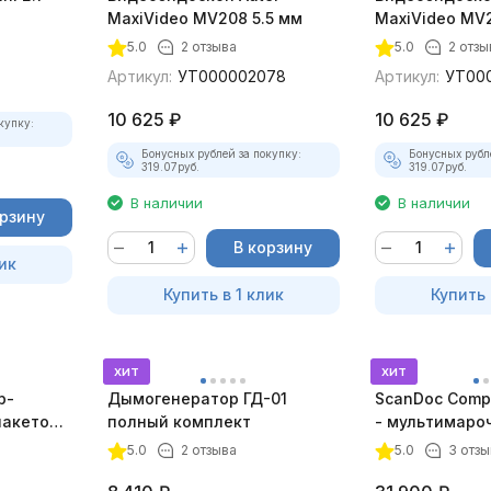
MaxiVideo MV208 5.5 мм
MaxiVideo MV2
5.0
2 отзыва
5.0
2 отзы
Артикул:
УТ000002078
Артикул:
УТ00
10 625
₽
10 625
₽
купку:
Бонусных рублей за покупку:
Бонусных рубл
319.07
руб.
319.07
руб.
В наличии
В наличии
орзину
В корзину
ик
Купить в 1 клик
Купить 
хит
хит
р-
Дымогенератор ГД-01
ScanDoc Comp
пакетом
полный комплект
- мультимаро
5.0
2 отзыва
5.0
3 отзы