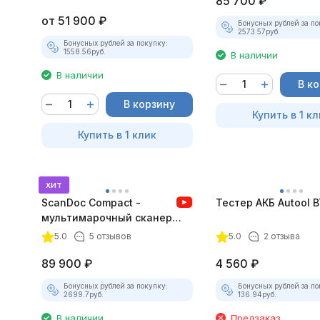
85 700
₽
от
51 900
₽
Бонусных рублей за по
2573.57
руб.
Бонусных рублей за покупку:
1558.56
руб.
В наличии
В наличии
В к
В корзину
Купить в 1 кл
Купить в 1 клик
хит
ScanDoc Compact -
Тестер АКБ Autool 
мультимарочный сканер
(Полный)
5.0
5 отзывов
5.0
2 отзыва
89 900
₽
4 560
₽
Бонусных рублей за покупку:
Бонусных рублей за по
2699.7
руб.
136.94
руб.
В наличии
Предзаказ