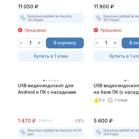
11 050
₽
11 900
₽
Бонусных рублей за покупку:
Бонусных рублей за по
331.83
руб.
357.36
руб.
Предзаказ
Предзаказ
В корзину
В к
Купить в 1 клик
Купить в 1 кл
USB видеоэндоскоп для
USB видеоэндоскоп
Android и ПК с насадками
на базе ПК (с наса
5.0
1 отзыв
1 470
₽
5 600
₽
1 900
₽
-23%
Бонусных рублей за покупку:
44.14
Бонусных рублей за по
руб.
168.17
руб.