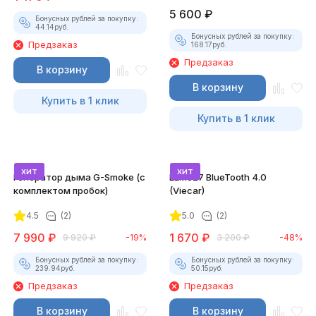
5 600
₽
Бонусных рублей за покупку:
44.14
руб.
Бонусных рублей за покупку:
Предзаказ
168.17
руб.
Предзаказ
В корзину
В корзину
Купить в 1 клик
Купить в 1 клик
хит
хит
Генератор дыма G-Smoke (c
ELM327 BlueTooth 4.0
комплектом пробок)
(Viecar)
4.5
(2)
5.0
(2)
7 990
₽
1 670
₽
9 920
₽
-19%
3 200
₽
-48%
Бонусных рублей за покупку:
Бонусных рублей за покупку:
239.94
руб.
50.15
руб.
Предзаказ
Предзаказ
В корзину
В корзину