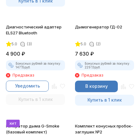
Купить в 1 клик
Диагностический адаптер
Дымогенератор ГД-02
ELS27 Bluetooth
5.0
(3)
5.0
(2)
4 900
₽
7 630
₽
Бонусных рублей за покупку:
Бонусных рублей за покупку:
147.15
руб.
229.13
руб.
Предзаказ
Предзаказ
Уведомить
В корзину
Купить в 1 клик
Купить в 1 клик
хит
Генератор дыма G-Smoke
Комплект конусных пробок-
(базовый комплект)
заглушек №2