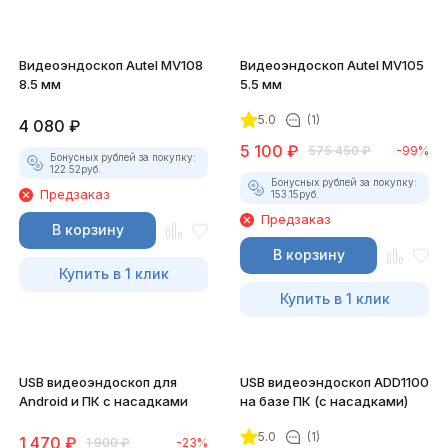
Видеоэндоскоп Autel MV108
Видеоэндоскоп Autel MV105
8.5 мм
5.5 мм
5.0
(1)
4 080
₽
5 100
₽
575 450
₽
-99%
Бонусных рублей за покупку:
122.52
руб.
Бонусных рублей за покупку:
Предзаказ
153.15
руб.
Предзаказ
В корзину
В корзину
Купить в 1 клик
Купить в 1 клик
USB видеоэндоскоп для
USB видеоэндоскоп ADD1100
Android и ПК с насадками
на базе ПК (с насадками)
5.0
(1)
1 470
₽
1 900
₽
-23%