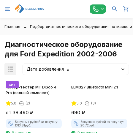
Главная
Подбор диагностического оборудования по марке и
Диагностическое оборудование
для Ford Expedition 2002-2006
Дата добавления
хит
Мотор-тестер MT DiSco 4
ELM327 Bluetooth Mini 2.1
Pro (полный комплект)
5.0
(2)
5.0
(3)
от
38 490
₽
690
₽
Бонусных рублей за покупку:
Бонусных рублей за покупку:
1313.81
руб.
20.72
руб.
В наличии
В наличии