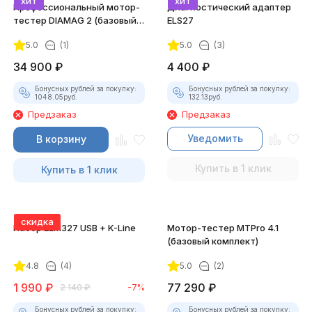
хит
хит
Профессиональный мотор-
Диагностический адаптер
тестер DIAMAG 2 (базовый
ELS27
комплект)
5.0
(1)
5.0
(3)
34 900
₽
4 400
₽
Бонусных рублей за покупку:
Бонусных рублей за покупку:
1048.05
руб.
132.13
руб.
Предзаказ
Предзаказ
Уведомить
В корзину
Купить в 1 клик
Купить в 1 клик
скидка
Набор ELM327 USB + K-Line
Мотор-тестер MTPro 4.1
(базовый комплект)
4.8
(4)
5.0
(2)
1 990
₽
77 290
₽
2 140
₽
-7%
Бонусных рублей за покупку:
Бонусных рублей за покупку: