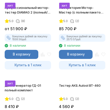
хит
хит
Профессиональный мотор-
Лаборатория Мотор-
тестер DIAMAG 2 (полный/
Мастер (с полным пакетом
максимальный комплект)
лицензий)
5.0
(8)
5.0
(2)
от
51 900
₽
85 700
₽
Бонусных рублей за покупку:
Бонусных рублей за покупку:
1558.56
руб.
2573.57
руб.
В наличии
В наличии
В корзину
В корзину
Купить в 1 клик
Купить в 1 клик
хит
Дымогенератор ГД-01
Тестер АКБ Autool BT-460
полный комплект
5.0
(2)
5.0
(2)
8 410
₽
4 560
₽