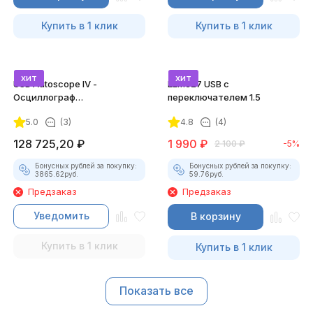
Купить в 1 клик
Купить в 1 клик
хит
хит
USB Autoscope IV -
ELM327 USB с
Осциллограф
переключателем 1.5
Постоловского 4 (полный
5.0
(3)
4.8
(4)
комплект)
128 725,20
₽
1 990
₽
2 100
₽
-5%
Бонусных рублей за покупку:
Бонусных рублей за покупку:
3865.62
руб.
59.76
руб.
Предзаказ
Предзаказ
Уведомить
В корзину
Купить в 1 клик
Купить в 1 клик
Показать все