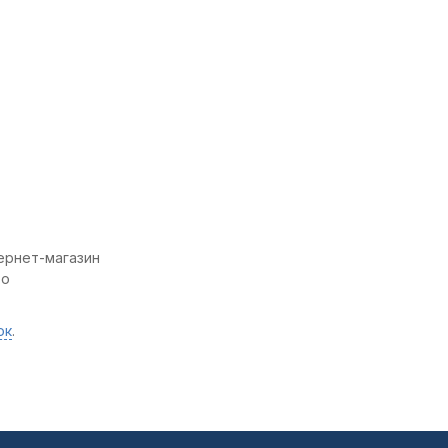
тернет-магазин
то
ок
.