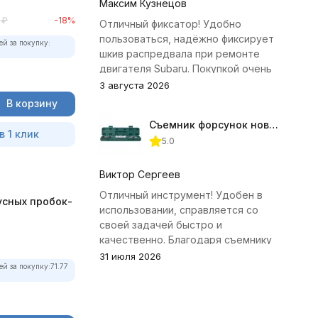
Максим Кузнецов
₽
-18%
Отличный фиксатор! Удобно
пользоваться, надёжно фиксирует
ей за покупку:
шкив распредвала при ремонте
двигателя Subaru. Покупкой очень
доволен.
3 августа 2026
В корзину
Съемник форсунок новых дизельных двигателей Jonnesway
в 1 клик
5.0
Виктор Сергеев
Отличный инструмент! Удобен в
усных пробок-
использовании, справляется со
своей задачей быстро и
качественно. Благодаря съемнику
удалось избежать лишних хлопот с
31 июля 2026
ей за покупку:
71.77
демонтажем головки блока
цилиндров.