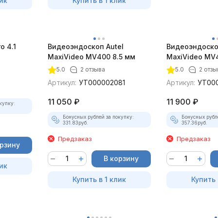
ик
Купить в 1 клик
 4.1
Видеоэндоскоп Autel
Видеоэндоско
)
MaxiVideo MV400 8.5 мм
MaxiVideo MV4
5.0
2 отзыва
5.0
2 отзы
Артикул:
УТ000002081
Артикул:
УТ00
11 050
₽
11 900
₽
купку:
Бонусных рублей за покупку:
Бонусных рубл
331.83
руб.
357.36
руб.
Предзаказ
Предзаказ
орзину
В корзину
ик
Купить в 1 клик
Купить 