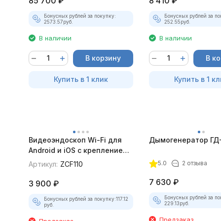
85 700
₽
8 410
₽
Бонусных рублей за покупку:
Бонусных рублей за по
2573.57
руб.
252.55
руб.
В наличии
В наличии
В корзину
В к
Купить в 1 клик
Купить в 1 кл
Видеоэндоскоп Wi-Fi для
Дымогенератор ГД
Android и iOS с креплением
для смартфона
5.0
2 отзыва
Артикул:
ZCF110
7 630
₽
3 900
₽
Бонусных рублей за по
Бонусных рублей за покупку:
117.12
229.13
руб.
руб.
Предзаказ
Предзаказ