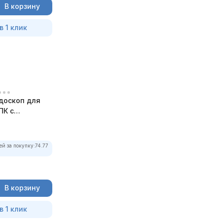
В корзину
в 1 клик
доскоп для
ПК с
ей за покупку:
74.77
В корзину
в 1 клик