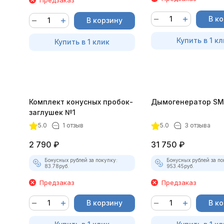
В к
В корзину
Купить в 1 кл
Купить в 1 клик
Комплект конусных пробок-
Дымогенератор SM
заглушек №1
5.0
1 отзыв
5.0
3 отзыва
2 790
₽
31 750
₽
Бонусных рублей за покупку:
Бонусных рублей за по
83.78
руб.
953.45
руб.
Предзаказ
Предзаказ
В корзину
В к