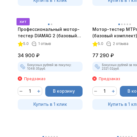
Купить в 1 клик
Купить в 1 кл
хит
Профессиональный мотор-
Мотор-тестер MTPro
тестер DIAMAG 2 (базовый
(базовый комплект
комплект)
5.0
1 отзыв
5.0
2 отзыва
34 900
₽
77 290
₽
Бонусных рублей за покупку:
Бонусных рублей за по
1048.05
руб.
2321.02
руб.
Предзаказ
Предзаказ
В корзину
В к
Купить в 1 клик
Купить в 1 кл