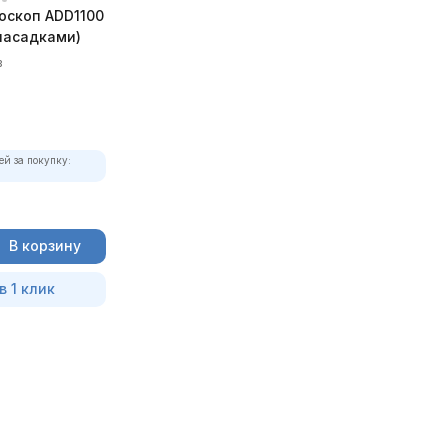
оскоп ADD1100
 насадками)
в
ей за покупку:
В корзину
в 1 клик