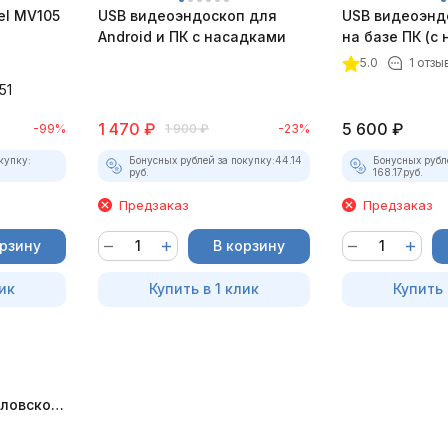
el MV105
USB видеоэндоскоп для
USB видеоэнд
Android и ПК с насадками
на базе ПК (с
5.0
1 отзы
51
1 470
₽
5 600
₽
-99%
1 900
₽
-23%
купку:
Бонусных рублей за покупку:
44.14
Бонусных рубл
руб.
168.17
руб.
Предзаказ
Предзаказ
орзину
В корзину
ик
Купить в 1 клик
Купить 
ловского
т)