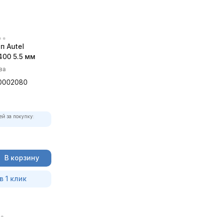
п Autel
00 5.5 мм
ва
0002080
ей за покупку:
В корзину
в 1 клик