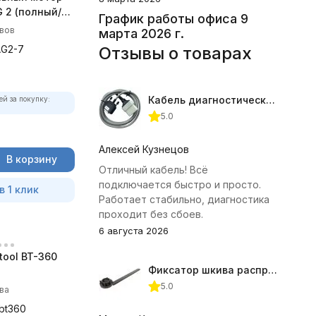
 2 (полный/
График работы офиса 9
 комплект)
ывов
марта 2026 г.
AG2-7
Отзывы о товарах
Кабель диагностический ГАЗ 24 для АВТОАС
ей за покупку:
5.0
Алексей Кузнецов
В корзину
Отличный кабель! Всё
подключается быстро и просто.
в 1 клик
Работает стабильно, диагностика
проходит без сбоев.
6 августа 2026
tool BT-360
Фиксатор шкива распредвала (Subaru) JTC-4409
5.0
ва
-bt360