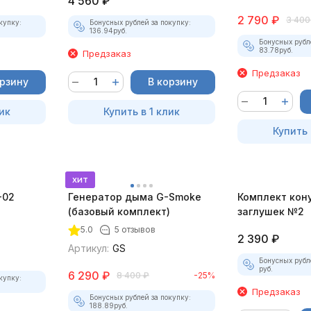
4 560
₽
2 790
₽
3 400
купку:
Бонусных рублей за покупку:
136.94
руб.
Бонусных рубл
83.78
руб.
Предзаказ
Предзаказ
орзину
В корзину
ик
Купить в 1 клик
Купить 
хит
-02
Генератор дыма G-Smoke
Комплект кон
(базовый комплект)
заглушек №2
5.0
5 отзывов
2 390
₽
Артикул:
GS
Бонусных рубл
руб.
6 290
₽
8 400
₽
-25%
купку:
Предзаказ
Бонусных рублей за покупку:
188.89
руб.