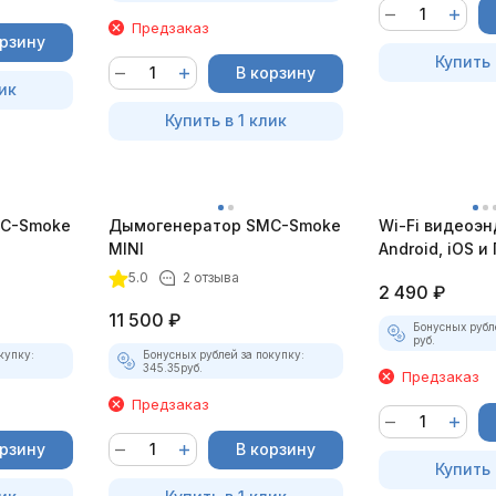
Предзаказ
орзину
Купить 
В корзину
ик
Купить в 1 клик
C-Smoke
Дымогенератор SMC-Smoke
Wi-Fi видеоэн
MINI
Android, iOS и 
насадками
5.0
2 отзыва
2 490
₽
11 500
₽
Бонусных рубл
руб.
купку:
Бонусных рублей за покупку:
345.35
руб.
Предзаказ
Предзаказ
орзину
В корзину
Купить 