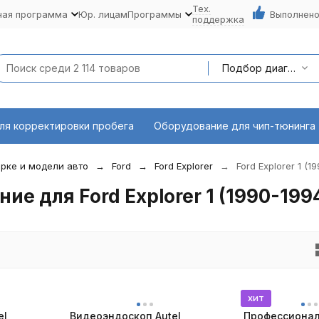
Тех.
ная программа
Юр. лицам
Программы
Выполнено
поддержка
Подбор диагностического оборудования по марке и модели авто
ля корректировки пробега
Оборудование для чип-тюнинга
рке и модели авто
Ford
Ford Explorer
Ford Explorer 1 (1
е для Ford Explorer 1 (1990-199
хит
el
Видеоэндоскоп Autel
Профессионал