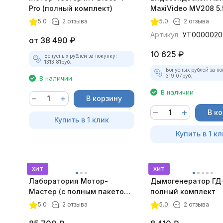
Pro (полный комплект)
MaxiVideo MV208 5.
5.0
2 отзыва
5.0
2 отзыва
Артикул:
УТ0000020
от
38 490
₽
10 625
₽
Бонусных рублей за покупку:
1313.81
руб.
Бонусных рублей за по
319.07
руб.
В наличии
В наличии
В корзину
В к
Купить в 1 клик
Купить в 1 кл
хит
хит
Лаборатория Мотор-
Дымогенератор ГД
Мастер (с полным пакетом
полный комплект
лицензий)
5.0
2 отзыва
5.0
2 отзыва