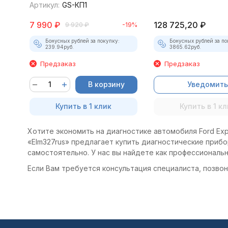
Артикул:
GS-КП1
7 990
₽
128 725,20
₽
9 920
₽
-19%
Бонусных рублей за покупку:
Бонусных рублей за по
239.94
руб.
3865.62
руб.
Предзаказ
Предзаказ
В корзину
Уведомить
Купить в 1 клик
Купить в 1 кл
Хотите экономить на диагностике автомобиля Ford Expl
«Elm327rus» предлагает купить диагностические прибор
самостоятельно. У нас вы найдете как профессиональ
Если Вам требуется консультация специалиста, позвони