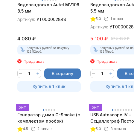
Видеоэндоскоп Autel MV108
Видеоэндоскоп Aut
8.5 мм
5.5 мм
5.0
1 отзыв
Артикул:
УТ000002848
Артикул:
УТ0000028
4 080
₽
5 100
₽
575 450
₽
Бонусных рублей за покупку:
Бонусных рублей за по
122.52
руб.
153.15
руб.
Предзаказ
Предзаказ
В корзину
В к
Купить в 1 клик
Купить в 1 кл
хит
хит
Генератор дыма G-Smoke (c
USB Autoscope IV -
комплектом пробок)
Осциллограф Посто
4 (полный комплек
4.5
2 отзыва
5.0
3 отзыва