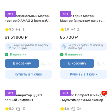
хит
хит
Профессиональный мотор-
Лаборатория Мотор-
тестер DIAMAG 2 (полный/
Мастер (с полным пакетом
максимальный комплект)
лицензий)
5.0
(8)
5.0
(2)
от
51 900
₽
85 700
₽
Бонусных рублей за покупку:
Бонусных рублей за покупку:
1558.56
руб.
2573.57
руб.
В наличии
В наличии
В корзину
В корзину
Купить в 1 клик
Купить в 1 клик
хит
хит
Дымогенератор ГД-01
ScanDoc Compact (Скандок)
полный комплект
- мультимарочный сканер
5.0
(2)
5.0
(3)