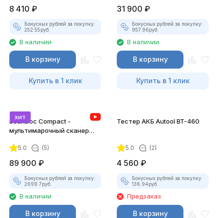
8 410
₽
31 900
₽
Бонусных рублей за покупку:
Бонусных рублей за покупку:
252.55
руб.
957.96
руб.
В наличии
В наличии
В корзину
В корзину
Купить в 1 клик
Купить в 1 клик
хит
ScanDoc Compact -
Тестер АКБ Autool BT-460
мультимарочный сканер
(Полный)
5.0
(5)
5.0
(2)
89 900
₽
4 560
₽
Бонусных рублей за покупку:
Бонусных рублей за покупку:
2699.7
руб.
136.94
руб.
В наличии
Предзаказ
В корзину
В корзину