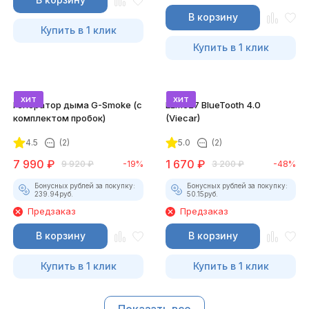
В корзину
Купить в 1 клик
Купить в 1 клик
хит
хит
Генератор дыма G-Smoke (c
ELM327 BlueTooth 4.0
комплектом пробок)
(Viecar)
4.5
(2)
5.0
(2)
7 990
₽
1 670
₽
9 920
₽
-19%
3 200
₽
-48%
Бонусных рублей за покупку:
Бонусных рублей за покупку:
239.94
руб.
50.15
руб.
Предзаказ
Предзаказ
В корзину
В корзину
Купить в 1 клик
Купить в 1 клик