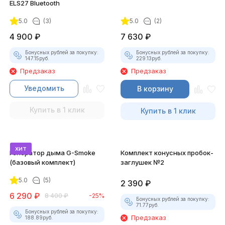
ELS27 Bluetooth
5.0
(3)
5.0
(2)
4 900
₽
7 630
₽
Бонусных рублей за покупку:
Бонусных рублей за покупку:
147.15
руб.
229.13
руб.
Предзаказ
Предзаказ
Уведомить
В корзину
Купить в 1 клик
Купить в 1 клик
хит
Генератор дыма G-Smoke
Комплект конусных пробок-
(базовый комплект)
заглушек №2
5.0
(5)
2 390
₽
6 290
₽
8 400
₽
-25%
Бонусных рублей за покупку:
71.77
руб.
Бонусных рублей за покупку:
Предзаказ
188.89
руб.