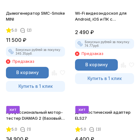
Дымогенератор SMC-Smoke
Wi-Fi видеоэндоскоп для
MINI
Android, iOS и ПК с
насадками
5.0
(2)
2 490
₽
11 500
₽
Бонусных рублей за покупку:
74.77
руб.
Бонусных рублей за покупку:
Предзаказ
345.35
руб.
Предзаказ
В корзину
В корзину
Купить в 1 клик
Купить в 1 клик
хит
хит
Профессиональный мотор-
Диагностический адаптер
тестер DIAMAG 2 (базовый
ELS27
комплект)
5.0
(1)
5.0
(3)
34 900
₽
4 400
₽