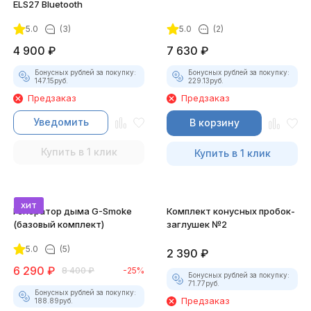
ELS27 Bluetooth
5.0
(3)
5.0
(2)
4 900
₽
7 630
₽
Бонусных рублей за покупку:
Бонусных рублей за покупку:
147.15
руб.
229.13
руб.
Предзаказ
Предзаказ
Уведомить
В корзину
Купить в 1 клик
Купить в 1 клик
хит
Генератор дыма G-Smoke
Комплект конусных пробок-
(базовый комплект)
заглушек №2
5.0
(5)
2 390
₽
6 290
₽
8 400
₽
-25%
Бонусных рублей за покупку:
71.77
руб.
Бонусных рублей за покупку:
Предзаказ
188.89
руб.