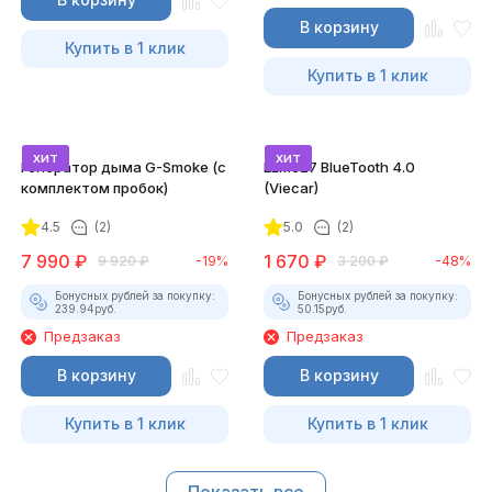
В корзину
Купить в 1 клик
Купить в 1 клик
хит
хит
Генератор дыма G-Smoke (c
ELM327 BlueTooth 4.0
комплектом пробок)
(Viecar)
4.5
(2)
5.0
(2)
7 990
₽
1 670
₽
9 920
₽
-19%
3 200
₽
-48%
Бонусных рублей за покупку:
Бонусных рублей за покупку:
239.94
руб.
50.15
руб.
Предзаказ
Предзаказ
В корзину
В корзину
Купить в 1 клик
Купить в 1 клик