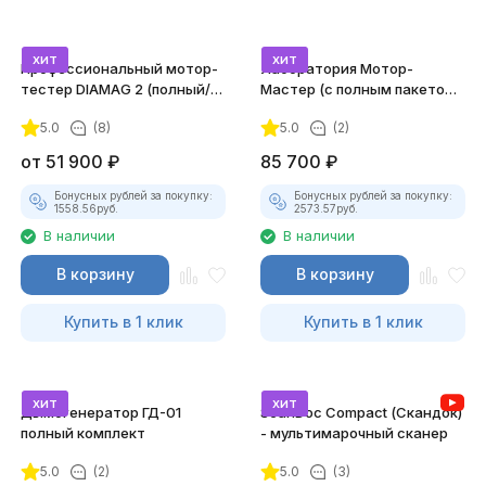
хит
хит
Профессиональный мотор-
Лаборатория Мотор-
тестер DIAMAG 2 (полный/
Мастер (с полным пакетом
максимальный комплект)
лицензий)
5.0
(8)
5.0
(2)
от
51 900
₽
85 700
₽
Бонусных рублей за покупку:
Бонусных рублей за покупку:
1558.56
руб.
2573.57
руб.
В наличии
В наличии
В корзину
В корзину
Купить в 1 клик
Купить в 1 клик
хит
хит
Дымогенератор ГД-01
ScanDoc Compact (Скандок)
полный комплект
- мультимарочный сканер
5.0
(2)
5.0
(3)