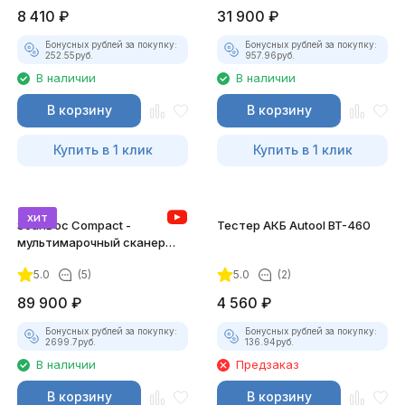
8 410
₽
31 900
₽
Бонусных рублей за покупку:
Бонусных рублей за покупку:
252.55
руб.
957.96
руб.
В наличии
В наличии
В корзину
В корзину
Купить в 1 клик
Купить в 1 клик
хит
ScanDoc Compact -
Тестер АКБ Autool BT-460
мультимарочный сканер
(Полный)
5.0
(5)
5.0
(2)
89 900
₽
4 560
₽
Бонусных рублей за покупку:
Бонусных рублей за покупку:
2699.7
руб.
136.94
руб.
В наличии
Предзаказ
В корзину
В корзину