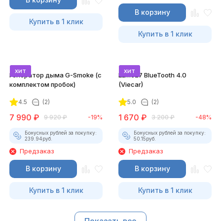
В корзину
Купить в 1 клик
Купить в 1 клик
хит
хит
Генератор дыма G-Smoke (c
ELM327 BlueTooth 4.0
комплектом пробок)
(Viecar)
4.5
(2)
5.0
(2)
7 990
₽
1 670
₽
9 920
₽
-19%
3 200
₽
-48%
Бонусных рублей за покупку:
Бонусных рублей за покупку:
239.94
руб.
50.15
руб.
Предзаказ
Предзаказ
В корзину
В корзину
Купить в 1 клик
Купить в 1 клик