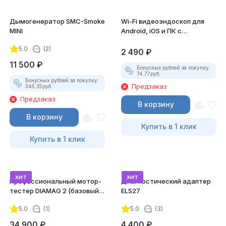
Дымогенератор SMC-Smoke
Wi-Fi видеоэндоскоп для
MINI
Android, iOS и ПК с
насадками
5.0
(2)
2 490
₽
11 500
₽
Бонусных рублей за покупку:
74.77
руб.
Бонусных рублей за покупку:
Предзаказ
345.35
руб.
Предзаказ
В корзину
В корзину
Купить в 1 клик
Купить в 1 клик
хит
хит
Профессиональный мотор-
Диагностический адаптер
тестер DIAMAG 2 (базовый
ELS27
комплект)
5.0
(1)
5.0
(3)
34 900
₽
4 400
₽