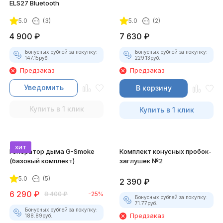
ELS27 Bluetooth
5.0
(3)
5.0
(2)
4 900
₽
7 630
₽
Бонусных рублей за покупку:
Бонусных рублей за покупку:
147.15
руб.
229.13
руб.
Предзаказ
Предзаказ
Уведомить
В корзину
Купить в 1 клик
Купить в 1 клик
хит
Генератор дыма G-Smoke
Комплект конусных пробок-
(базовый комплект)
заглушек №2
5.0
(5)
2 390
₽
6 290
₽
8 400
₽
-25%
Бонусных рублей за покупку:
71.77
руб.
Бонусных рублей за покупку:
Предзаказ
188.89
руб.