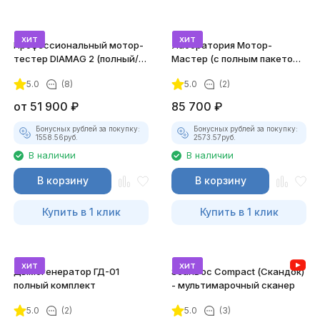
хит
хит
Профессиональный мотор-
Лаборатория Мотор-
тестер DIAMAG 2 (полный/
Мастер (с полным пакетом
максимальный комплект)
лицензий)
5.0
(8)
5.0
(2)
от
51 900
₽
85 700
₽
Бонусных рублей за покупку:
Бонусных рублей за покупку:
1558.56
руб.
2573.57
руб.
В наличии
В наличии
В корзину
В корзину
Купить в 1 клик
Купить в 1 клик
хит
хит
Дымогенератор ГД-01
ScanDoc Compact (Скандок)
полный комплект
- мультимарочный сканер
5.0
(2)
5.0
(3)