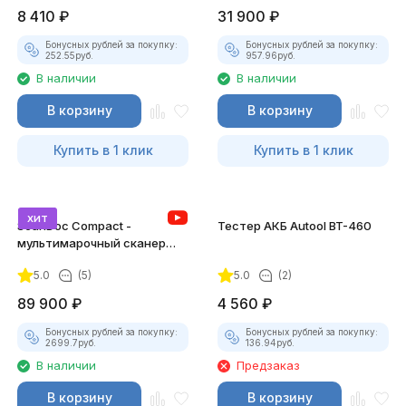
8 410
₽
31 900
₽
Бонусных рублей за покупку:
Бонусных рублей за покупку:
252.55
руб.
957.96
руб.
В наличии
В наличии
В корзину
В корзину
Купить в 1 клик
Купить в 1 клик
хит
ScanDoc Compact -
Тестер АКБ Autool BT-460
мультимарочный сканер
(Полный)
5.0
(5)
5.0
(2)
89 900
₽
4 560
₽
Бонусных рублей за покупку:
Бонусных рублей за покупку:
2699.7
руб.
136.94
руб.
В наличии
Предзаказ
В корзину
В корзину