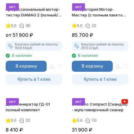
хит
хит
Профессиональный мотор-
Лаборатория Мотор-
тестер DIAMAG 2 (полный/
Мастер (с полным пакетом
максимальный комплект)
лицензий)
5.0
(8)
5.0
(2)
от
51 900
₽
85 700
₽
Бонусных рублей за покупку:
Бонусных рублей за покупку:
1558.56
руб.
2573.57
руб.
В наличии
В наличии
В корзину
В корзину
Купить в 1 клик
Купить в 1 клик
хит
хит
Дымогенератор ГД-01
ScanDoc Compact (Скандок)
полный комплект
- мультимарочный сканер
5.0
(2)
5.0
(3)
8 410
₽
31 900
₽