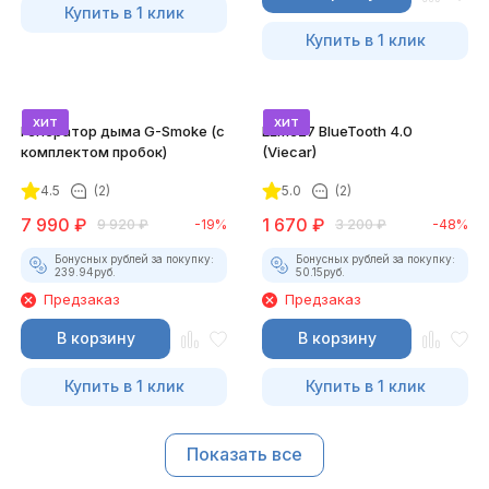
Купить в 1 клик
Купить в 1 клик
хит
хит
Генератор дыма G-Smoke (c
ELM327 BlueTooth 4.0
комплектом пробок)
(Viecar)
4.5
(2)
5.0
(2)
7 990
₽
1 670
₽
9 920
₽
-19%
3 200
₽
-48%
Бонусных рублей за покупку:
Бонусных рублей за покупку:
239.94
руб.
50.15
руб.
Предзаказ
Предзаказ
В корзину
В корзину
Купить в 1 клик
Купить в 1 клик
Показать все