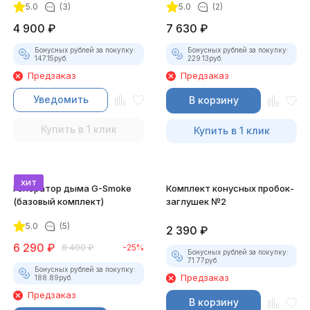
5.0
(3)
5.0
(2)
4 900
₽
7 630
₽
Бонусных рублей за покупку:
Бонусных рублей за покупку:
147.15
руб.
229.13
руб.
Предзаказ
Предзаказ
Уведомить
В корзину
Купить в 1 клик
Купить в 1 клик
хит
Генератор дыма G-Smoke
Комплект конусных пробок-
(базовый комплект)
заглушек №2
5.0
(5)
2 390
₽
6 290
₽
8 400
₽
-25%
Бонусных рублей за покупку:
71.77
руб.
Бонусных рублей за покупку:
Предзаказ
188.89
руб.
Предзаказ
В корзину