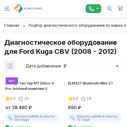
Главная
Подбор диагностического оборудования по марке и
Диагностическое оборудование
для Ford Kuga CBV (2008 - 2012)
Дата добавления
хит
Мотор-тестер MT DiSco 4
ELM327 Bluetooth Mini 2.1
Pro (полный комплект)
5.0
(2)
5.0
(3)
от
38 490
₽
690
₽
Бонусных рублей за покупку:
Бонусных рублей за покупку:
1313.81
руб.
20.72
руб.
В наличии
В наличии