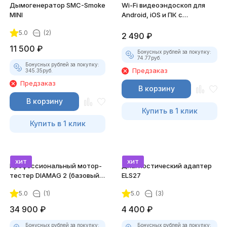
Дымогенератор SMC-Smoke
Wi-Fi видеоэндоскоп для
MINI
Android, iOS и ПК с
насадками
5.0
(2)
2 490
₽
11 500
₽
Бонусных рублей за покупку:
74.77
руб.
Бонусных рублей за покупку:
Предзаказ
345.35
руб.
Предзаказ
В корзину
В корзину
Купить в 1 клик
Купить в 1 клик
хит
хит
Профессиональный мотор-
Диагностический адаптер
тестер DIAMAG 2 (базовый
ELS27
комплект)
5.0
(1)
5.0
(3)
34 900
₽
4 400
₽
Бонусных рублей за покупку:
Бонусных рублей за покупку: