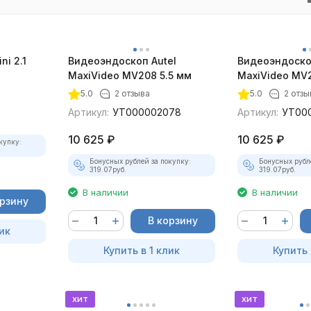
ni 2.1
Видеоэндоскоп Autel
Видеоэндоско
MaxiVideo MV208 5.5 мм
MaxiVideo MV2
5.0
2 отзыва
5.0
2 отзы
Артикул:
УТ000002078
Артикул:
УТ00
10 625
₽
10 625
₽
купку:
Бонусных рублей за покупку:
Бонусных рубл
319.07
руб.
319.07
руб.
В наличии
В наличии
орзину
В корзину
ик
Купить в 1 клик
Купить 
хит
хит