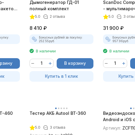
р-
Дымогенератор ГД-01
ScanDoc Comp
пакетом
полный комплект
- мультимаро
5.0
2 отзыва
5.0
3 отзы
8 410
₽
31 900
₽
купку:
Бонусных рублей за покупку:
Бонусных рубл
252.55
руб.
957.96
руб.
В наличии
В наличии
орзину
В корзину
ик
Купить в 1 клик
Купить 
BT-460
Тестер АКБ Autool BT-360
Видеоэндоско
Android и iOS
для смартфон
5.0
3 отзыва
Артикул:
ZCF11