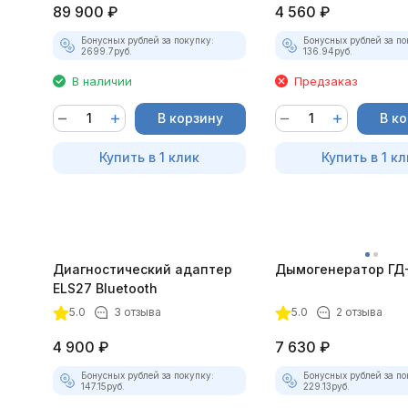
89 900
₽
4 560
₽
Бонусных рублей за покупку:
Бонусных рублей за по
2699.7
руб.
136.94
руб.
В наличии
Предзаказ
В корзину
В к
Купить в 1 клик
Купить в 1 кл
Диагностический адаптер
Дымогенератор ГД
ELS27 Bluetooth
5.0
3 отзыва
5.0
2 отзыва
4 900
₽
7 630
₽
Бонусных рублей за покупку:
Бонусных рублей за по
147.15
руб.
229.13
руб.