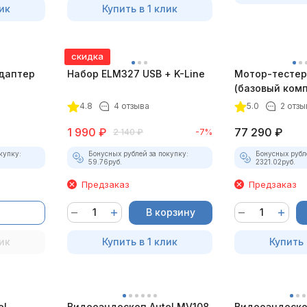
ик
Купить в 1 клик
скидка
даптер
Набор ELM327 USB + K-Line
Мотор-тестер 
(базовый комп
4.8
4 отзыва
5.0
2 отзы
1 990
₽
77 290
₽
2 140
₽
-7%
купку:
Бонусных рублей за покупку:
Бонусных рубл
59.76
руб.
2321.02
руб.
Предзаказ
Предзаказ
В корзину
ик
Купить в 1 клик
Купить 
el
Видеоэндоскоп Autel MV108
Видеоэндоско