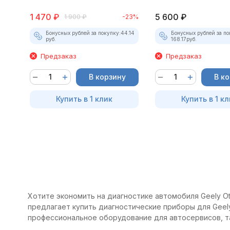
1 470
₽
5 600
₽
1 900
₽
-23%
Бонусных рублей за покупку:
44.14
Бонусных рублей за по
руб.
168.17
руб.
Предзаказ
Предзаказ
В корзину
В к
Купить в 1 клик
Купить в 1 кл
Хотите экономить на диагностике автомобиля Geely Ot
предлагает купить диагностические приборы для Geely
профессиональное оборудование для автосервисов, т