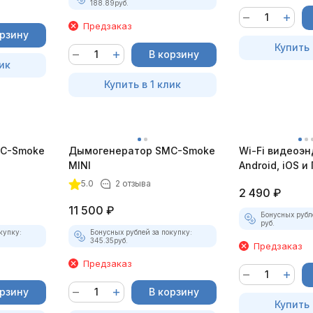
188.89
руб.
Предзаказ
орзину
Купить 
В корзину
ик
Купить в 1 клик
C-Smoke
Дымогенератор SMC-Smoke
Wi-Fi видеоэн
MINI
Android, iOS и 
насадками
5.0
2 отзыва
2 490
₽
11 500
₽
Бонусных рубл
руб.
купку:
Бонусных рублей за покупку:
345.35
руб.
Предзаказ
Предзаказ
орзину
В корзину
Купить 