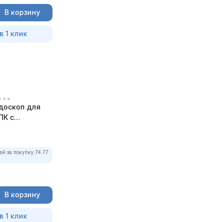
В корзину
в 1 клик
доскоп для
ПК с
ей за покупку:
74.77
В корзину
в 1 клик