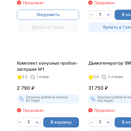
Предзаказ
Предзаказ
Уведомить
В к
Купить в 1 клик
Купить в 1 кл
Комплект конусных пробок-
Дымогенератор SM
заглушек №1
5.0
1 отзыв
5.0
3 отзыва
2 790
₽
31 750
₽
Бонусных рублей за покупку:
Бонусных рублей за по
83.78
руб.
953.45
руб.
Предзаказ
Предзаказ
В корзину
В к