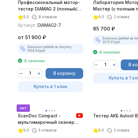
Профессиональный мотор-
Лаборатория Мото
тестер DIAMAG 2 (полный/
Мастер (с полным 
максимальный комплект)
лицензий)
5.0
8 отзывов
5.0
2 отзыва
Артикул:
DIAMAG2-7
85 700
₽
от
51 900
₽
Бонусных рублей за по
2573.57
руб.
Бонусных рублей за покупку:
1558.56
руб.
В наличии
В наличии
В к
В корзину
Купить в 1 кл
Купить в 1 клик
хит
ScanDoc Compact -
Тестер АКБ Autool 
мультимарочный сканер
(Полный)
5.0
5 отзывов
5.0
2 отзыва