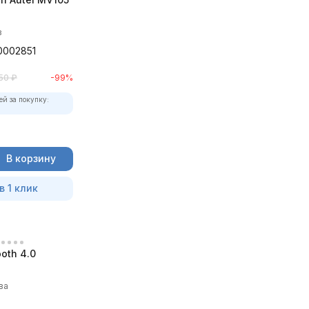
в
0002851
50
₽
-99%
ей за покупку:
В корзину
в 1 клик
oth 4.0
ва