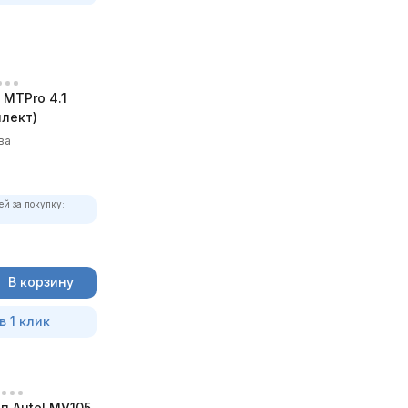
MTPro 4.1
лект)
ва
ей за покупку:
В корзину
в 1 клик
п Autel MV105