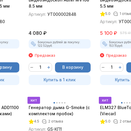
5 мм
8.5 мм
5.5 мм
5.0
1 отзы
Артикул:
УТ000002848
80
Артикул:
УТ00
4 080
₽
5 100
₽
575 4
купку:
Бонусных рублей за покупку:
Бонусных рубл
122.52
руб.
153.15
руб.
Предзаказ
Предзаказ
орзину
В корзину
ик
Купить в 1 клик
Купить 
хит
хит
 ADD1100
Генератор дыма G-Smoke (c
ELM327 BlueTo
дками)
комплектом пробок)
(Viecar)
4.5
2 отзыва
5.0
2 отзы
Артикул:
GS-КП1