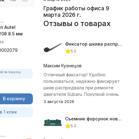
График работы офиса 9
марта 2026 г.
Отзывы о товарах
п Autel
08 8.5 мм
ва
Фиксатор шкива распредвала (Subaru) JTC-4409
0002079
5.0
Максим Кузнецов
ей за покупку:
Отличный фиксатор! Удобно
пользоваться, надёжно фиксирует
шкив распредвала при ремонте
двигателя Subaru. Покупкой очень
В корзину
доволен.
3 августа 2026
в 1 клик
Съемник форсунок новых дизельных двигателей Jonnesway
5.0