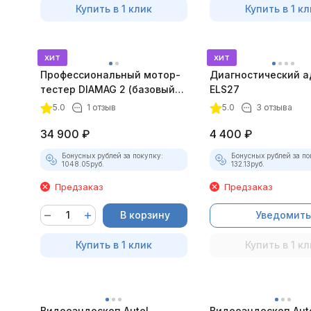
Купить в 1 клик
Купить в 1 кл
хит
хит
Профессиональный мотор-
Диагностический а
тестер DIAMAG 2 (базовый
ELS27
комплект)
5.0
1 отзыв
5.0
3 отзыва
34 900
₽
4 400
₽
Бонусных рублей за покупку:
Бонусных рублей за по
1048.05
руб.
132.13
руб.
Предзаказ
Предзаказ
В корзину
Уведомить
Купить в 1 клик
Купить в 1 кл
Видеоэндоскоп Autel
Видеоэндоскоп Aut