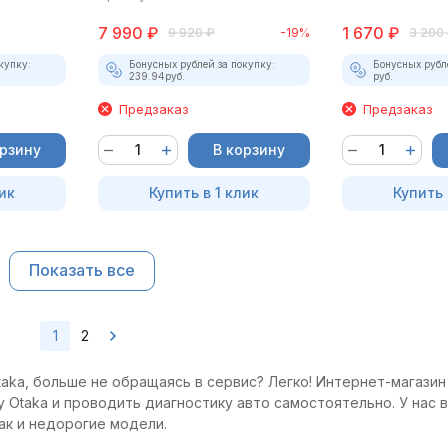
7 990
₽
1 670
₽
9 920
₽
-19%
3 200
купку:
Бонусных рублей за покупку:
Бонусных рубл
239.94
руб.
руб.
Предзаказ
Предзаказ
орзину
В корзину
ик
Купить в 1 клик
Купить 
Показать все
1
2
aka, больше не обращаясь в сервис? Легко! Интернет-магазин 
 Otaka и проводить диагностику авто самостоятельно. У нас в
ак и недорогие модели.