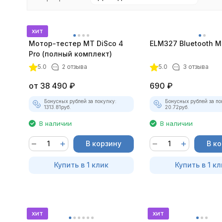
хит
Мотор-тестер MT DiSco 4
ELM327 Bluetooth Mi
Pro (полный комплект)
5.0
2 отзыва
5.0
3 отзыва
от
38 490
₽
690
₽
Бонусных рублей за покупку:
Бонусных рублей за по
1313.81
руб.
20.72
руб.
В наличии
В наличии
В корзину
В к
Купить в 1 клик
Купить в 1 кл
хит
хит