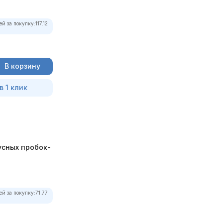
ей за покупку:
117.12
В корзину
в 1 клик
усных пробок-
ей за покупку:
71.77