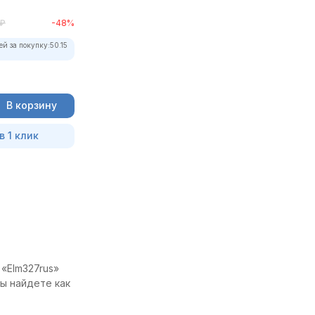
₽
-48%
ей за покупку:
50.15
В корзину
в 1 клик
«Elm327rus»
ы найдете как