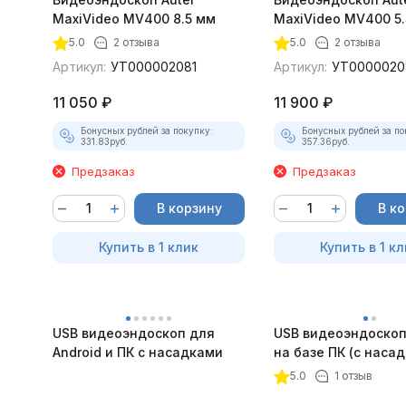
MaxiVideo MV400 8.5 мм
MaxiVideo MV400 5.
5.0
2 отзыва
5.0
2 отзыва
Артикул:
УТ000002081
Артикул:
УТ0000020
11 050
₽
11 900
₽
Бонусных рублей за покупку:
Бонусных рублей за по
331.83
руб.
357.36
руб.
Предзаказ
Предзаказ
В корзину
В к
Купить в 1 клик
Купить в 1 кл
USB видеоэндоскоп для
USB видеоэндоскоп
Android и ПК с насадками
на базе ПК (с наса
5.0
1 отзыв