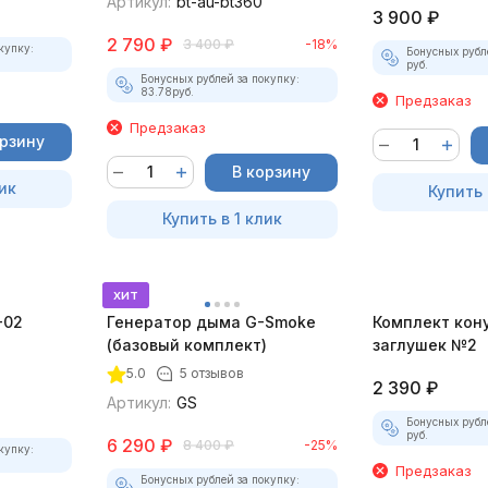
Артикул:
bt-au-bt360
3 900
₽
2 790
₽
3 400
₽
-18%
купку:
Бонусных рубл
руб.
Бонусных рублей за покупку:
83.78
руб.
Предзаказ
Предзаказ
орзину
В корзину
ик
Купить 
Купить в 1 клик
хит
-02
Генератор дыма G-Smoke
Комплект кон
(базовый комплект)
заглушек №2
5.0
5 отзывов
2 390
₽
Артикул:
GS
Бонусных рубл
руб.
6 290
₽
8 400
₽
-25%
купку:
Предзаказ
Бонусных рублей за покупку: