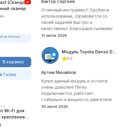
Виктор Сергеев
act (Скандок)
чный сканер
Отличный инструмент! Удобен в
использовании, справляется со
ва
своей задачей быстро и
качественно. Благодаря съемнику
удалось избежать лишних хлопот с
31 июля 2026
ей за покупку:
демонтажем головки блока
цилиндров.
Модуль Toyota Denso Diesel 2.8D для ChipTuningPRO
5.0
В корзину
Артем Михайлов
в 1 клик
Купил данный модуль и остался
очень доволен! Легко
подключается, работает
стабильно и мощность двигателя
заметно увеличилась. Рекомендую
30 июля 2026
п Wi-Fi для
всем, кто занимается тюнингом
 с креплением
Toyota.
а
0