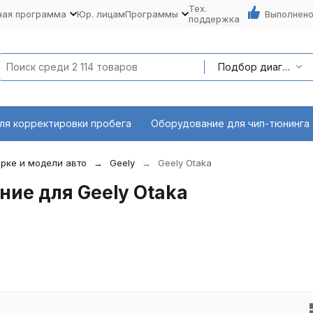
Тех.
ная программа
Юр. лицам
Программы
Выполнено
поддержка
Подбор диагностического оборудования по марке и модели авто
ля корректировки пробега
Оборудование для чип-тюнинга
рке и модели авто
Geely
Geely Otaka
ие для Geely Otaka