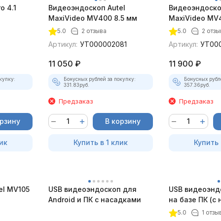
 4.1
Видеоэндоскоп Autel
Видеоэндоско
)
MaxiVideo MV400 8.5 мм
MaxiVideo MV4
5.0
2 отзыва
5.0
2 отзы
Артикул:
УТ000002081
Артикул:
УТ00
11 050
₽
11 900
₽
купку:
Бонусных рублей за покупку:
Бонусных рубл
331.83
руб.
357.36
руб.
Предзаказ
Предзаказ
орзину
В корзину
ик
Купить в 1 клик
Купить 
el MV105
USB видеоэндоскоп для
USB видеоэнд
Android и ПК с насадками
на базе ПК (с
5.0
1 отзы