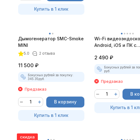
Купить в 1 клик
Дымогенератор SMC-Smoke
Wi-Fi видеоэндоск
MINI
Android, iOS и ПК с
насадками
5.0
2 отзыва
2 490
₽
11 500
₽
Бонусных рублей за по
руб.
Бонусных рублей за покупку:
345.35
руб.
Предзаказ
Предзаказ
В к
В корзину
Купить в 1 кл
Купить в 1 клик
скидка