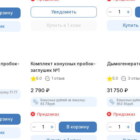
Уведомить
орзину
Купить в 1 клик
Купить 
ик
 пробок-
Комплект конусных пробок-
Дымогенерат
заглушек №1
5.0
1 отзыв
5.0
3 отзы
2 790
₽
31 750
₽
купку:
71.77
Бонусных рублей за покупку:
Бонусных рубл
83.78
руб.
953.45
руб.
Предзаказ
Предзаказ
орзину
В корзину
ик