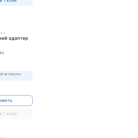
в 1 клик
кий адаптер
ва
ей за покупку:
омить
в 1 клик