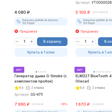
Артикул:
УТ0000028
4 080
₽
5 100
₽
575 450
₽
Бонусных рублей за покупку:
Бонусных рублей за по
122.52
руб.
153.15
руб.
Предзаказ
Предзаказ
В корзину
В к
Купить в 1 клик
Купить в 1 кл
хит
хит
Генератор дыма G-Smoke (c
ELM327 BlueTooth 4
комплектом пробок)
(Viecar)
4.5
2 отзыва
5.0
2 отзыва
Артикул:
GS-КП1
7 990
₽
1 670
₽
9 920
₽
-19%
3 200
₽
Бонусных рублей за покупку:
Бонусных рублей за по