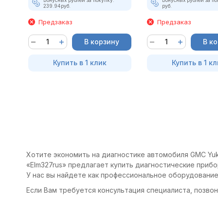
239.94
руб.
руб.
Предзаказ
Предзаказ
В корзину
В к
Купить в 1 клик
Купить в 1 кл
Хотите экономить на диагностике автомобиля GMC Yuk
«Elm327rus» предлагает купить диагностические приб
У нас вы найдете как профессиональное оборудование
Если Вам требуется консультация специалиста, позвони