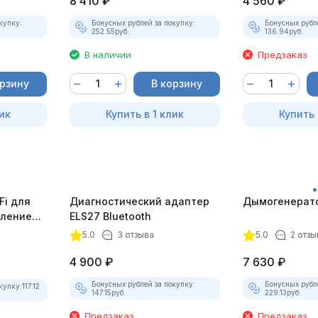
8 410
₽
4 560
₽
купку:
Бонусных рублей за покупку:
Бонусных рубл
252.55
руб.
136.94
руб.
В наличии
Предзаказ
орзину
В корзину
ик
Купить в 1 клик
Купить 
Fi для
Диагностический адаптер
Дымогенерато
еплением
ELS27 Bluetooth
5.0
3 отзыва
5.0
2 отзы
4 900
₽
7 630
₽
Бонусных рублей за покупку:
Бонусных рубл
купку:
117.12
147.15
руб.
229.13
руб.
Предзаказ
Предзаказ