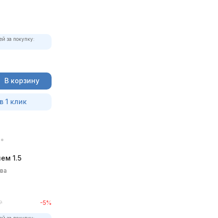
ей за покупку:
В корзину
в 1 клик
ем 1.5
ыва
₽
-5%
ей за покупку: