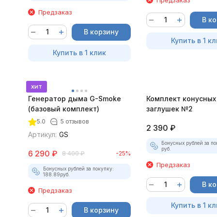
Предзаказ
В к
В корзину
Купить в 1 кл
Купить в 1 клик
хит
Генератор дыма G-Smoke
Комплект конусных
(базовый комплект)
заглушек №2
5.0
5 отзывов
2 390
₽
Артикул:
GS
Бонусных рублей за по
руб.
6 290
₽
8 400
₽
-25%
Предзаказ
Бонусных рублей за покупку:
188.89
руб.
В к
Предзаказ
Купить в 1 кл
В корзину