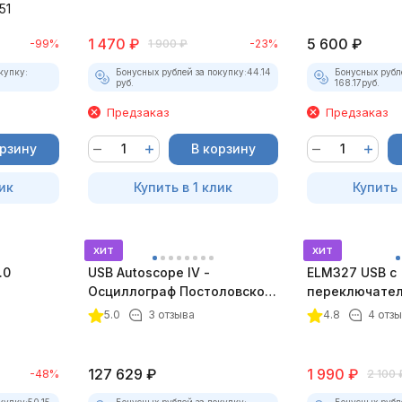
51
1 470
₽
5 600
₽
-99%
1 900
₽
-23%
купку:
Бонусных рублей за покупку:
44.14
Бонусных рубл
руб.
168.17
руб.
Предзаказ
Предзаказ
орзину
В корзину
ик
Купить в 1 клик
Купить 
хит
хит
.0
USB Autoscope IV -
ELM327 USB с
Осциллограф Постоловского
переключател
4 (полный комплект)
5.0
3 отзыва
4.8
4 отз
127 629
₽
1 990
₽
-48%
2 100
купку:
50.15
Бонусных рублей за покупку:
Бонусных рубл