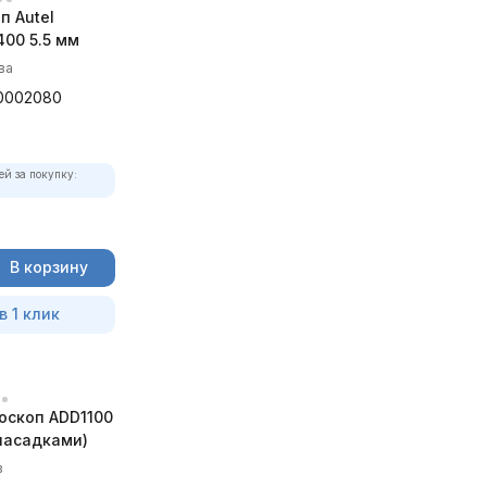
п Autel
00 5.5 мм
ва
0002080
ей за покупку:
В корзину
в 1 клик
оскоп ADD1100
 насадками)
в