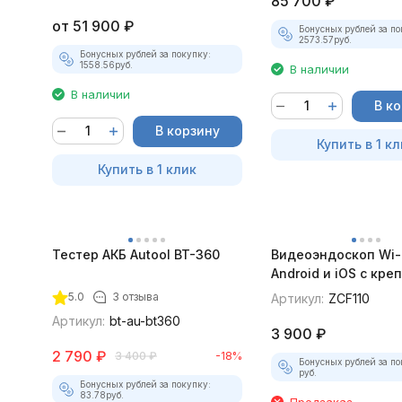
85 700
₽
от
51 900
₽
Бонусных рублей за по
2573.57
руб.
Бонусных рублей за покупку:
1558.56
руб.
В наличии
В наличии
В к
В корзину
Купить в 1 кл
Купить в 1 клик
Тестер АКБ Autool BT-360
Видеоэндоскоп Wi-
Android и iOS с кр
для смартфона
5.0
3 отзыва
Артикул:
ZCF110
Артикул:
bt-au-bt360
3 900
₽
2 790
₽
3 400
₽
-18%
Бонусных рублей за по
руб.
Бонусных рублей за покупку:
83.78
руб.
Предзаказ