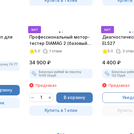
Купить в 1 клик
Купить 
хит
хит
оп для
Профессиональный мотор-
Диагностичес
тестер DIAMAG 2 (базовый
ELS27
комплект)
5.0
1 отзыв
5.0
3 отзы
34 900
₽
4 400
₽
купку:
74.77
Бонусных рублей за покупку:
Бонусных рубл
1048.05
руб.
132.13
руб.
Предзаказ
Предзаказ
орзину
В корзину
Увед
ик
Купить в 1 клик
Купить 