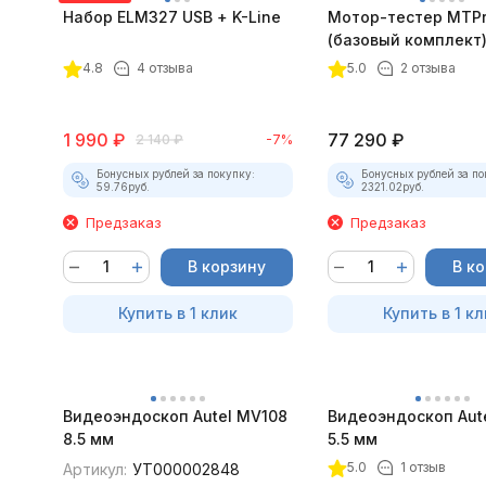
Набор ELM327 USB + K-Line
Мотор-тестер MTPro
(базовый комплект
4.8
4 отзыва
5.0
2 отзыва
1 990
₽
77 290
₽
2 140
₽
-7%
Бонусных рублей за покупку:
Бонусных рублей за по
59.76
руб.
2321.02
руб.
Предзаказ
Предзаказ
В корзину
В к
Купить в 1 клик
Купить в 1 кл
Видеоэндоскоп Autel MV108
Видеоэндоскоп Aut
8.5 мм
5.5 мм
5.0
1 отзыв
Артикул:
УТ000002848