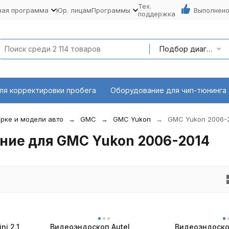
Тех.
ная программа
Юр. лицам
Программы
Выполнено
поддержка
Подбор диагностического оборудования по марке и модели авто
ля корректировки пробега
Оборудование для чип-тюнинга
рке и модели авто
GMC
GMC Yukon
GMC Yukon 2006-
ние для GMC Yukon 2006-2014
ni 2.1
Видеоэндоскоп Autel
Видеоэндоско