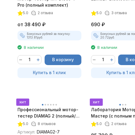
Pro (полный комплект)
5.0
2 отзыва
5.0
3 отзыва
от
38 490
₽
690
₽
Бонусных рублей за покупку:
Бонусных рублей за по
1313.81
руб.
20.72
руб.
В наличии
В наличии
В корзину
В к
Купить в 1 клик
Купить в 1 кл
хит
хит
Профессиональный мотор-
Лаборатория Мото
тестер DIAMAG 2 (полный/
Мастер (с полным 
максимальный комплект)
лицензий)
5.0
8 отзывов
5.0
2 отзыва
Артикул:
DIAMAG2-7