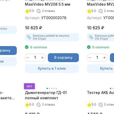
MaxiVideo MV208 5.5 мм
MaxiVideo MV2
5.0
2 отзыва
5.0
2 отзы
Артикул:
УТ000002078
Артикул:
УТ00
10 625
₽
10 625
₽
купку:
Бонусных рублей за покупку:
Бонусных рубл
319.07
руб.
319.07
руб.
В наличии
В наличии
орзину
В корзину
ик
Купить в 1 клик
Купить 
хит
р-
Дымогенератор ГД-01
Тестер АКБ Au
пакетом
полный комплект
5.0
2 отзыва
5.0
2 отзы