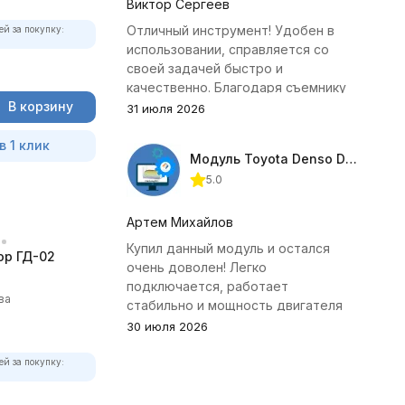
Виктор Сергеев
Отличный инструмент! Удобен в
ей за покупку:
использовании, справляется со
своей задачей быстро и
качественно. Благодаря съемнику
В корзину
удалось избежать лишних хлопот с
31 июля 2026
демонтажем головки блока
цилиндров.
в 1 клик
Модуль Toyota Denso Diesel 2.8D для ChipTuningPRO
5.0
Артем Михайлов
Купил данный модуль и остался
р ГД-02
очень доволен! Легко
подключается, работает
ва
стабильно и мощность двигателя
заметно увеличилась. Рекомендую
30 июля 2026
всем, кто занимается тюнингом
Toyota.
ей за покупку: