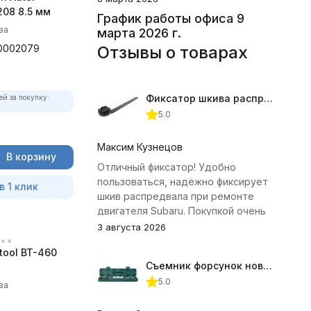
08 8.5 мм
График работы офиса 9
ва
марта 2026 г.
0002079
Отзывы о товарах
Фиксатор шкива распредвала (Subaru) JTC-4409
ей за покупку:
5.0
Максим Кузнецов
В корзину
Отличный фиксатор! Удобно
пользоваться, надёжно фиксирует
в 1 клик
шкив распредвала при ремонте
двигателя Subaru. Покупкой очень
доволен.
3 августа 2026
tool BT-460
Съемник форсунок новых дизельных двигателей Jonnesway
5.0
ва