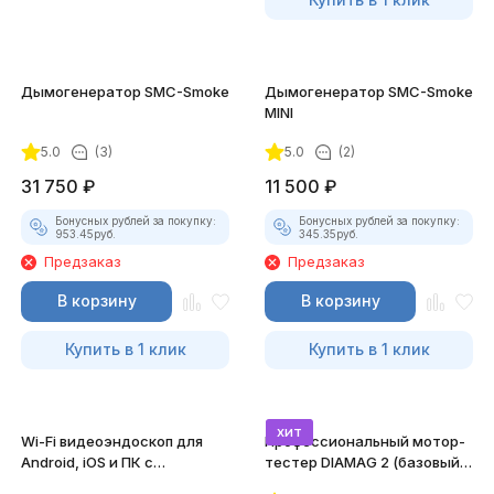
Дымогенератор SMC-Smoke
Дымогенератор SMC-Smoke
MINI
5.0
(3)
5.0
(2)
31 750
₽
11 500
₽
Бонусных рублей за покупку:
Бонусных рублей за покупку:
953.45
руб.
345.35
руб.
Предзаказ
Предзаказ
В корзину
В корзину
Купить в 1 клик
Купить в 1 клик
хит
Wi-Fi видеоэндоскоп для
Профессиональный мотор-
Android, iOS и ПК с
тестер DIAMAG 2 (базовый
насадками
комплект)