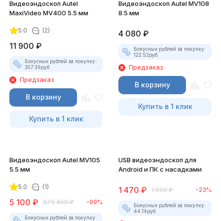
Видеоэндоскоп Autel
Видеоэндоскоп Autel MV108
MaxiVideo MV400 5.5 мм
8.5 мм
5.0
(2)
4 080
₽
11 900
₽
Бонусных рублей за покупку:
122.52
руб.
Бонусных рублей за покупку:
Предзаказ
357.36
руб.
Предзаказ
В корзину
В корзину
Купить в 1 клик
Купить в 1 клик
Видеоэндоскоп Autel MV105
USB видеоэндоскоп для
5.5 мм
Android и ПК с насадками
5.0
(1)
1 470
₽
1 900
₽
-23%
5 100
₽
575 450
₽
-99%
Бонусных рублей за покупку:
44.14
руб.
Бонусных рублей за покупку: