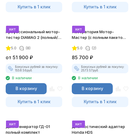
Купить в 1 клик
Купить в 1 клик
хит
хит
Профессиональный мотор-
Лаборатория Мотор-
тестер DIAMAG 2 (полный/
Мастер (с полным пакетом
максимальный комплект)
лицензий)
5.0
(8)
5.0
(2)
от
51 900
₽
85 700
₽
Бонусных рублей за покупку:
Бонусных рублей за покупку:
1558.56
руб.
2573.57
руб.
В наличии
В наличии
В корзину
В корзину
Купить в 1 клик
Купить в 1 клик
хит
хит
Дымогенератор ГД-01
Диагностический адаптер
полный комплект
Honda HDS