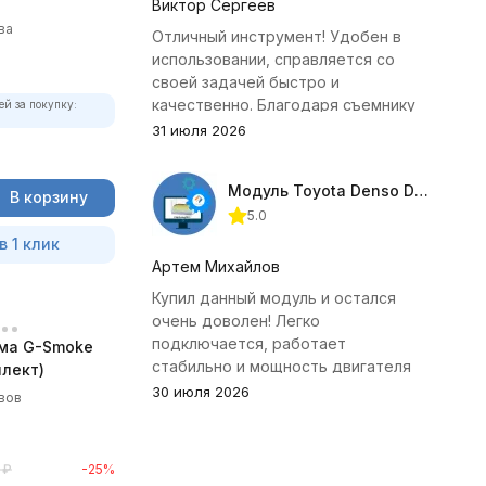
Виктор Сергеев
ва
Отличный инструмент! Удобен в
использовании, справляется со
своей задачей быстро и
качественно. Благодаря съемнику
ей за покупку:
удалось избежать лишних хлопот с
31 июля 2026
демонтажем головки блока
цилиндров.
Модуль Toyota Denso Diesel 2.8D для ChipTuningPRO
В корзину
5.0
в 1 клик
Артем Михайлов
Купил данный модуль и остался
очень доволен! Легко
подключается, работает
ма G-Smoke
стабильно и мощность двигателя
лект)
заметно увеличилась. Рекомендую
30 июля 2026
вов
всем, кто занимается тюнингом
Toyota.
₽
-25%