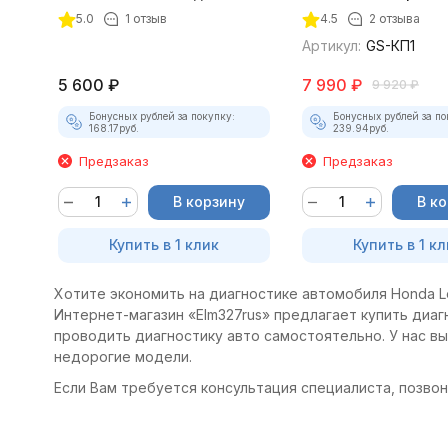
5.0
1 отзыв
4.5
2 отзыва
Артикул:
GS-КП1
5 600
₽
7 990
₽
9 920
₽
Бонусных рублей за покупку:
Бонусных рублей за по
168.17
руб.
239.94
руб.
Предзаказ
Предзаказ
В корзину
В к
Купить в 1 клик
Купить в 1 кл
Хотите экономить на диагностике автомобиля Honda Le
Интернет-магазин «Elm327rus» предлагает купить диагн
проводить диагностику авто самостоятельно. У нас в
недорогие модели.
Если Вам требуется консультация специалиста, позвони