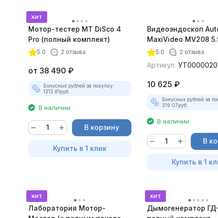
хит
Мотор-тестер MT DiSco 4
Видеоэндоскоп Aut
Pro (полный комплект)
MaxiVideo MV208 5.
5.0
2 отзыва
5.0
2 отзыва
Артикул:
УТ0000020
от
38 490
₽
10 625
₽
Бонусных рублей за покупку:
1313.81
руб.
Бонусных рублей за по
319.07
руб.
В наличии
В наличии
В корзину
В к
Купить в 1 клик
Купить в 1 кл
хит
хит
Лаборатория Мотор-
Дымогенератор ГД