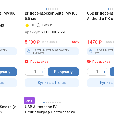
el MV108
Видеоэндоскоп Autel MV105
USB видеоэнд
5.5 мм
Android и ПК 
5.0
1 отзыв
48
Артикул:
УТ000002851
5 100
₽
1 470
₽
575 450
₽
-99%
1 900
купку:
Бонусных рублей за покупку:
Бонусных рубл
153.15
руб.
руб.
Предзаказ
Предзаказ
орзину
В корзину
ик
Купить в 1 клик
Купить 
хит
Smoke (c
USB Autoscope IV -
)
Осциллограф Постоловского