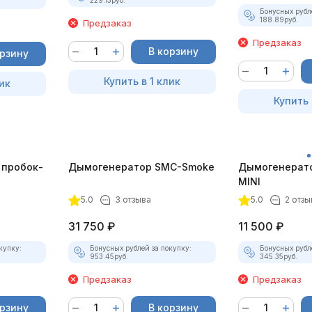
Бонусных рубл
188.89
руб.
Предзаказ
Предзаказ
В корзину
орзину
Купить в 1 клик
ик
Купить 
 пробок-
Дымогенератор SMC-Smoke
Дымогенерат
MINI
5.0
3 отзыва
5.0
2 отзы
31 750
₽
11 500
₽
купку:
Бонусных рублей за покупку:
Бонусных рубл
953.45
руб.
345.35
руб.
Предзаказ
Предзаказ
орзину
В корзину