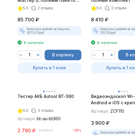
Мастер (с полным пакетом
полный комплект
лицензий)
5.0
2 отзыва
5.0
2 отзыва
85 700
₽
8 410
₽
Бонусных рублей за покупку:
Бонусных рублей за по
2573.57
руб.
252.55
руб.
В наличии
В наличии
В корзину
В к
Купить в 1 клик
Купить в 1 кл
Тестер АКБ Autool BT-360
Видеоэндоскоп Wi-
Android и iOS с кр
для смартфона
5.0
3 отзыва
Артикул:
ZCF110
Артикул:
bt-au-bt360
3 900
₽
2 790
₽
3 400
₽
-18%
Бонусных рублей за по