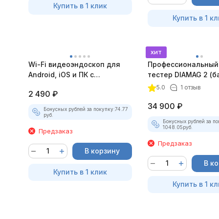
Купить в 1 клик
Купить в 1 кл
хит
Wi-Fi видеоэндоскоп для
Профессиональный
Android, iOS и ПК с
тестер DIAMAG 2 (б
насадками
комплект)
5.0
1 отзыв
2 490
₽
34 900
₽
Бонусных рублей за покупку:
74.77
руб.
Бонусных рублей за по
1048.05
руб.
Предзаказ
Предзаказ
В корзину
В к
Купить в 1 клик
Купить в 1 кл