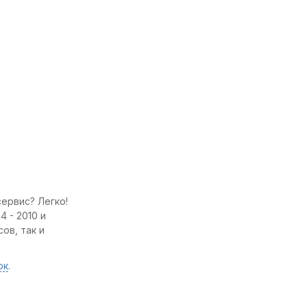
ервис? Легко!
 - 2010 и
ов, так и
ок
.