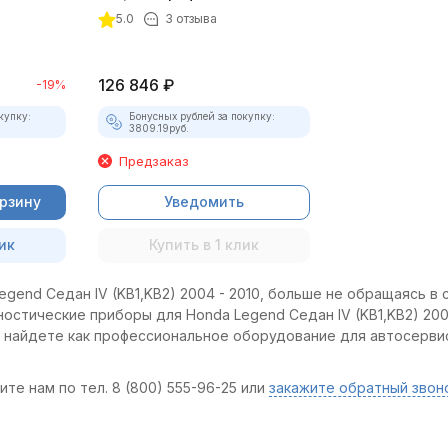
4 (полный комплект)
5.0
3 отзыва
126 846
₽
-19%
купку:
Бонусных рублей за покупку:
3809.19
руб.
Предзаказ
орзину
Уведомить
ик
Купить в 1 клик
gend Седан IV (KB1,KB2) 2004 - 2010, больше не обращаясь в с
остические приборы для Honda Legend Седан IV (KB1,KB2) 2004
ы найдете как профессиональное оборудование для автосервис
те нам по тел. 8 (800) 555-96-25 или
закажите обратный звон