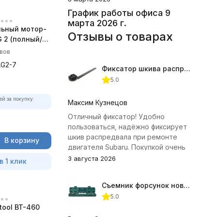
График работы офиса 9
марта 2026 г.
ьный мотор-
Отзывы о товарах
 2 (полный/
 комплект)
ывов
AG2-7
Фиксатор шкива распредвала (Subaru) JTC-4409
5.0
ей за покупку:
Максим Кузнецов
Отличный фиксатор! Удобно
пользоваться, надёжно фиксирует
шкив распредвала при ремонте
В корзину
двигателя Subaru. Покупкой очень
доволен.
3 августа 2026
в 1 клик
Съемник форсунок новых дизельных двигателей Jonnesway
5.0
tool BT-460