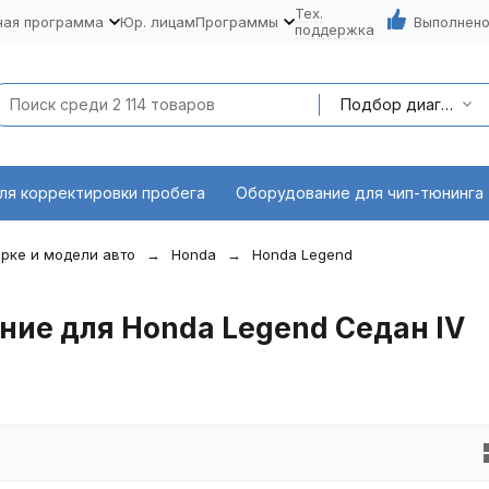
Тех.
ная программа
Юр. лицам
Программы
Выполнено
поддержка
Подбор диагностического оборудования по марке и модели авто
ля корректировки пробега
Оборудование для чип-тюнинга
рке и модели авто
Honda
Honda Legend
ние для Honda Legend Седан IV