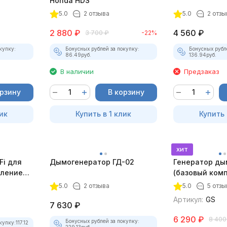
Honda HDS
5.0
2 отзыва
5.0
2 отзы
2 880
₽
4 560
₽
3 700
₽
-22%
купку:
Бонусных рублей за покупку:
Бонусных рубл
86.49
руб.
136.94
руб.
В наличии
Предзаказ
орзину
В корзину
ик
Купить в 1 клик
Купить 
хит
Fi для
Дымогенератор ГД-02
Генератор ды
еплением
(базовый комп
5.0
2 отзыва
5.0
5 отзы
Артикул:
GS
7 630
₽
6 290
₽
8 400
Бонусных рублей за покупку:
купку:
117.12
229.13
руб.