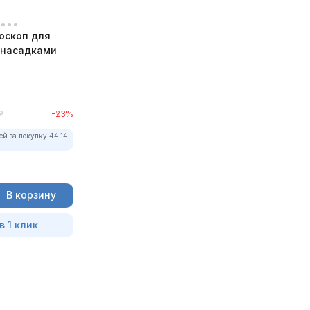
оскоп для
с насадками
₽
-23%
ей за покупку:
44.14
В корзину
в 1 клик