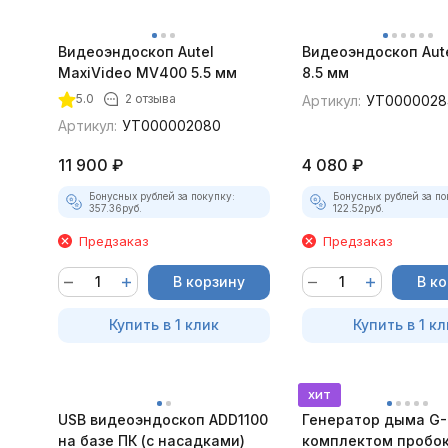
Видеоэндоскоп Autel
Видеоэндоскоп Aut
MaxiVideo MV400 5.5 мм
8.5 мм
5.0
2 отзыва
Артикул:
УТ0000028
Артикул:
УТ000002080
11 900
₽
4 080
₽
Бонусных рублей за покупку:
Бонусных рублей за по
357.36
руб.
122.52
руб.
Предзаказ
Предзаказ
В корзину
В к
Купить в 1 клик
Купить в 1 кл
хит
USB видеоэндоскоп ADD1100
Генератор дыма G-
на базе ПК (с насадками)
комплектом пробок