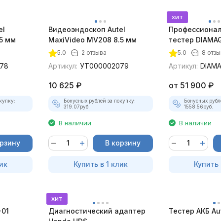
хит
el
Видеоэндоскоп Autel
Профессионал
5 мм
MaxiVideo MV208 8.5 мм
тестер DIAMAG
максимальный
5.0
2 отзыва
5.0
8 отз
78
Артикул:
УТ000002079
Артикул:
DIAM
10 625
₽
от
51 900
₽
купку:
Бонусных рублей за покупку:
Бонусных рубл
319.07
руб.
1558.56
руб.
В наличии
В наличии
орзину
В корзину
ик
Купить в 1 клик
Купить 
хит
-01
Диагностический адаптер
Тестер АКБ Au