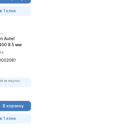
в 1 клик
п Autel
00 8.5 мм
ва
0002081
ей за покупку:
В корзину
в 1 клик