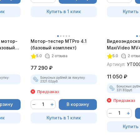
ик
Купить в 1 клик
Купить 
 мотор-
Мотор-тестер MTPro 4.1
Видеоэндоско
азовый
(базовый комплект)
MaxiVideo MV4
5.0
2 отзыва
5.0
2 отзы
Артикул:
УТ00
77 290
₽
11 050
₽
купку:
Бонусных рублей за покупку:
2321.02
руб.
Бонусных рубл
331.83
руб.
Предзаказ
Предзаказ
орзину
В корзину
ик
Купить в 1 клик
Купить 