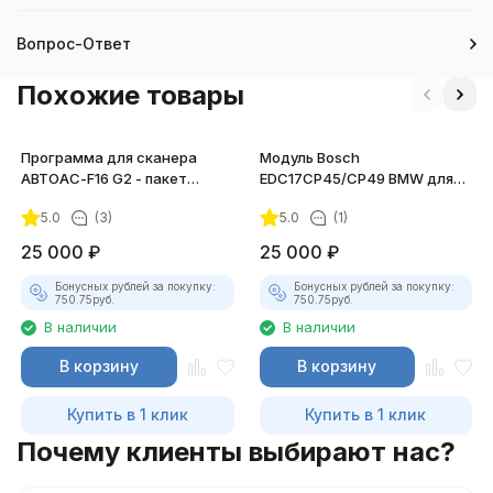
Вопрос-Ответ
Похожие товары
Программа для сканера
Модуль Bosch
АВТОАС-F16 G2 - пакет
EDC17CP45/CP49 BMW для
программ "TRUCK"
ChipTuningPRO
5.0
(3)
5.0
(1)
25 000
₽
25 000
₽
Бонусных рублей за покупку:
Бонусных рублей за покупку:
750.75
руб.
750.75
руб.
В наличии
В наличии
В корзину
В корзину
Купить в 1 клик
Купить в 1 клик
Почему клиенты выбирают нас?