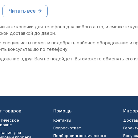
Читать все
ильные коврики для телефона для любого авто, и сможете куп
ской доставкой до двери.
и специалисты помогли подобрать рабочее оборудование и пр
ить консультацию по телефону.
удование вдруг Вам не подойдёт, Вы сможете обменять его и
г товаров
Помощь
Инфор
тическое
Контакты
Достав
вание
Вопрос-ответ
Гарант
вание для
Подбор диагностического
Бонусн
ировки пробега