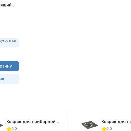
зящий
купку:
8.68
орзину
ик
Коврик для приборной панели Alca 22х20 см.
5.0
5.0