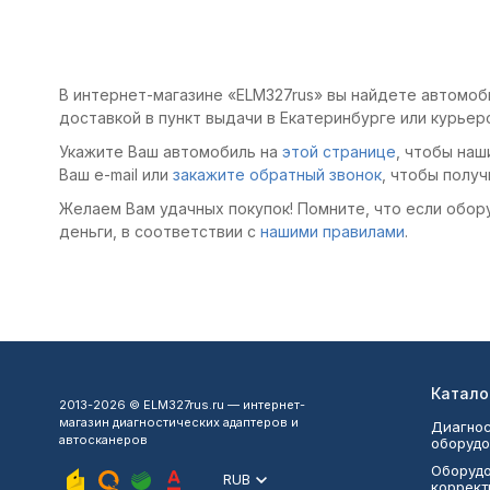
рекомендую!
В интернет-магазине «ELM327rus» вы найдете автомоб
доставкой в пункт выдачи в Екатеринбурге или курьер
Укажите Ваш автомобиль на
этой странице
, чтобы наш
Ваш e-mail или
закажите обратный звонок
, чтобы получ
Желаем Вам удачных покупок! Помните, что если обор
деньги, в соответствии с
нашими правилами
.
Катало
2013-2026 © ELM327rus.ru — интернет-
магазин диагностических адаптеров и
Диагнос
автосканеров
оборудо
Оборудо
RUB
коррект