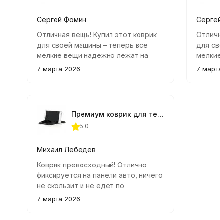
Сергей Фомин
Серге
Отличная вещь! Купил этот коврик
Отличн
для своей машины – теперь все
для св
мелкие вещи надежно лежат на
мелки
месте. Телефон больше не скользит
месте.
7 марта 2026
7 март
по панели во время езды, а
по пан
качество материалов приятно
качест
удивило.
удивил
Премиум коврик для телефона не скользящий Heyner
5.0
Михаил Лебедев
Коврик превосходный! Отлично
фиксируется на панели авто, ничего
не скользит и не едет по
поверхности. Удобно использовать
7 марта 2026
как подставку для смартфона и
других вещей. Качество отличное,