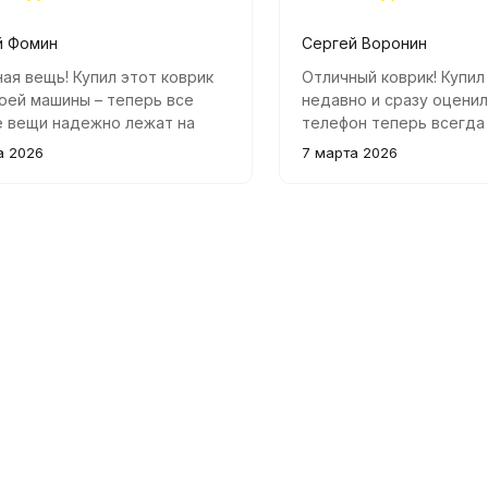
й Фомин
Сергей Воронин
ая вещь! Купил этот коврик
Отличный коврик! Купил
оей машины – теперь все
недавно и сразу оценил
е вещи надежно лежат на
телефон теперь всегда 
 Телефон больше не скользит
ничего не скользит по 
а 2026
7 марта 2026
ели во время езды, а
при резких поворотах. 
во материалов приятно
отличное, материал пр
о.
ощупь.