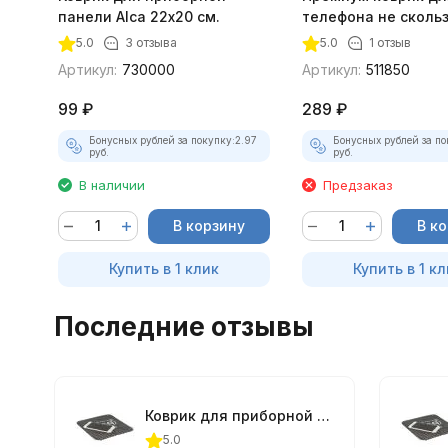
панели Alca 22х20 см.
телефона не сколь
Heyner
5.0
3 отзыва
5.0
1 отзыв
Артикул:
730000
Артикул:
511850
99
₽
289
₽
Бонусных рублей за покупку:
2.97
Бонусных рублей за по
руб.
руб.
В наличии
Предзаказ
В корзину
В к
Купить в 1 клик
Купить в 1 кл
Последние отзывы
Коврик для приборной панели Alca 22х20 см.
5.0