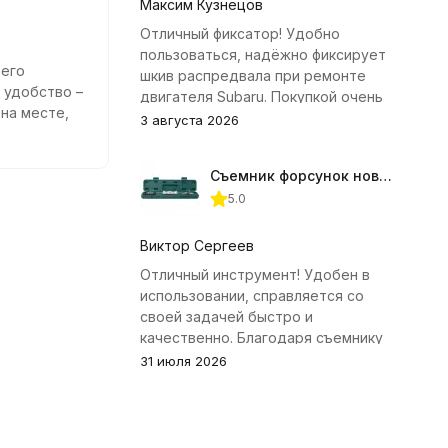
Максим Кузнецов
Отличный фиксатор! Удобно
пользоваться, надёжно фиксирует
 его
шкив распредвала при ремонте
 удобство –
двигателя Subaru. Покупкой очень
на месте,
доволен.
3 августа 2026
панели даже
Качество
иятный на
Съемник форсунок новых дизельных двигателей Jonnesway
5.0
Виктор Сергеев
Отличный инструмент! Удобен в
использовании, справляется со
своей задачей быстро и
качественно. Благодаря съемнику
удалось избежать лишних хлопот с
31 июля 2026
демонтажем головки блока
цилиндров.