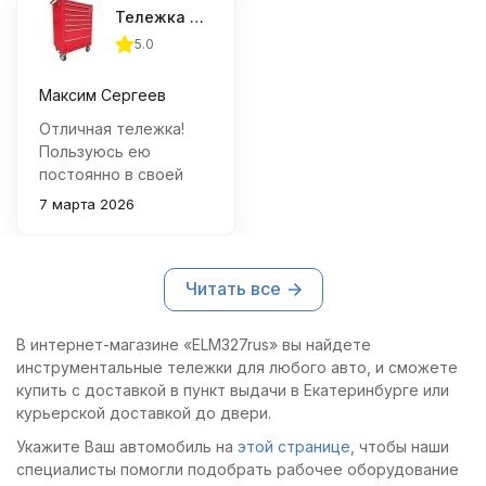
Тележка инструментальная Ombra OTT47R-R, 7 полок
5.0
Максим Сергеев
Отличная тележка!
Пользуюсь ею
постоянно в своей
мастерской – очень
7 марта 2026
удобно хранить
инструменты разных
размеров. Колёса
Читать все
качественные,
перемещается легко
даже при полной
В интернет-магазине «ELM327rus» вы найдете
загрузке.
инструментальные тележки для любого авто, и сможете
купить с доставкой в пункт выдачи в Екатеринбурге или
курьерской доставкой до двери.
Укажите Ваш автомобиль на
этой странице
, чтобы наши
специалисты помогли подобрать рабочее оборудование