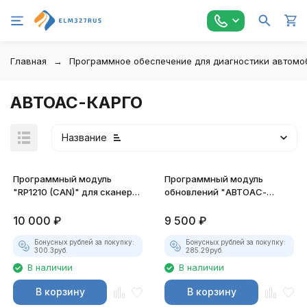
Главная
Программное обеспечение для диагностики автомо
АВТОАС-КАРГО
Название
Программный модуль
Программный модуль
"RP1210 (CAN)" для сканера
обновлений "АВТОАС-
АВТОАС-КАРГО
КАРГО" вер. 9.х
10 000
₽
9 500
₽
Бонусных рублей за покупку:
Бонусных рублей за покупку:
300.3
руб.
285.29
руб.
В наличии
В наличии
В корзину
В корзину