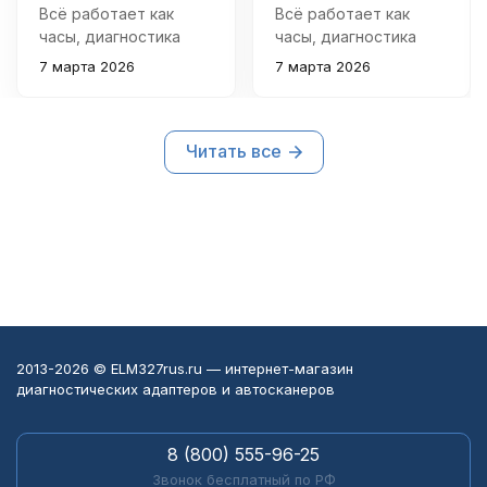
Всё работает как
Всё работает как
часы, диагностика
часы, диагностика
точная и быстрая.
точная и быстрая.
7 марта 2026
7 марта 2026
Удобно пользоваться,
Удобно пользоваться,
интерфейс понятен
интерфейс понятен
даже новичку.
даже новичку.
Читать все
2013-2026 © ELM327rus.ru — интернет-магазин
диагностических адаптеров и автосканеров
8 (800) 555-96-25
Звонок бесплатный по РФ