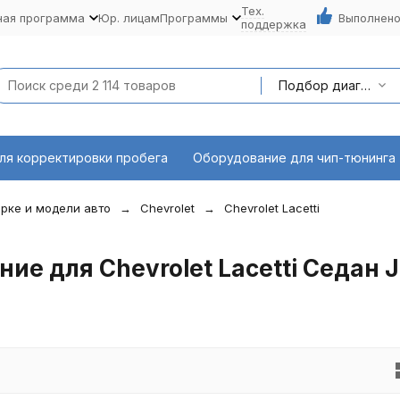
Тех.
ная программа
Юр. лицам
Программы
Выполнено
поддержка
Подбор диагностического оборудования по марке и модели авто
ля корректировки пробега
Оборудование для чип-тюнинга
рке и модели авто
Chevrolet
Chevrolet Lacetti
е для Chevrolet Lacetti Седан 