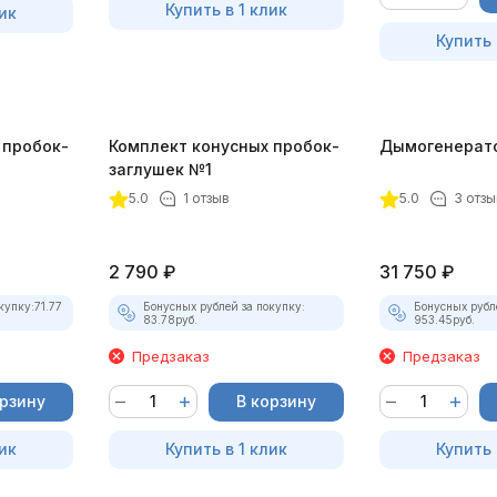
Купить в 1 клик
ик
Купить 
 пробок-
Комплект конусных пробок-
Дымогенерат
заглушек №1
5.0
1 отзыв
5.0
3 отзы
2 790
₽
31 750
₽
купку:
71.77
Бонусных рублей за покупку:
Бонусных рубл
83.78
руб.
953.45
руб.
Предзаказ
Предзаказ
орзину
В корзину
ик
Купить в 1 клик
Купить 