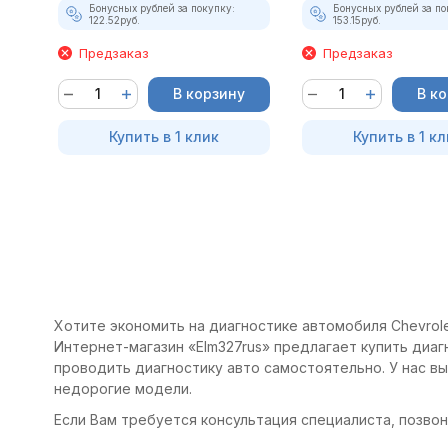
Бонусных рублей за покупку:
Бонусных рублей за по
122.52
руб.
153.15
руб.
Предзаказ
Предзаказ
В корзину
В к
Купить в 1 клик
Купить в 1 кл
Хотите экономить на диагностике автомобиля Chevrolet
Интернет-магазин «Elm327rus» предлагает купить диагн
проводить диагностику авто самостоятельно. У нас в
недорогие модели.
Если Вам требуется консультация специалиста, позвони