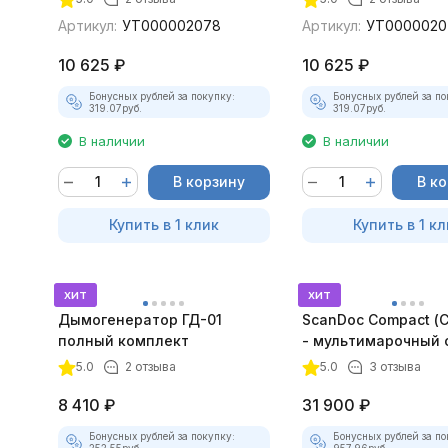
Артикул:
УТ000002078
Артикул:
УТ0000020
10 625
₽
10 625
₽
Бонусных рублей за покупку:
Бонусных рублей за по
319.07
руб.
319.07
руб.
В наличии
В наличии
В корзину
В к
Купить в 1 клик
Купить в 1 кл
хит
хит
Дымогенератор ГД-01
ScanDoc Compact (
полный комплект
- мультимарочный 
5.0
2 отзыва
5.0
3 отзыва
8 410
₽
31 900
₽
Бонусных рублей за покупку:
Бонусных рублей за по
252.55
руб.
957.96
руб.