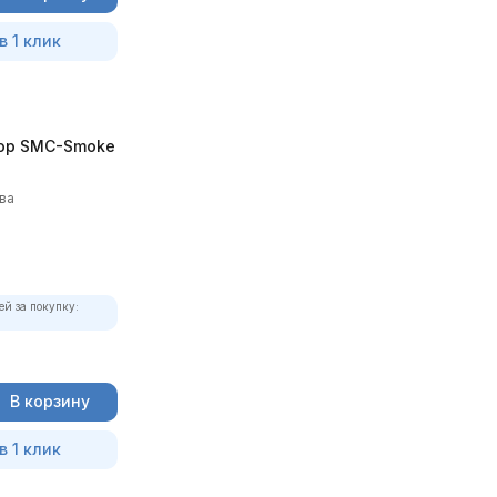
в 1 клик
ор SMC-Smoke
ва
ей за покупку:
В корзину
в 1 клик