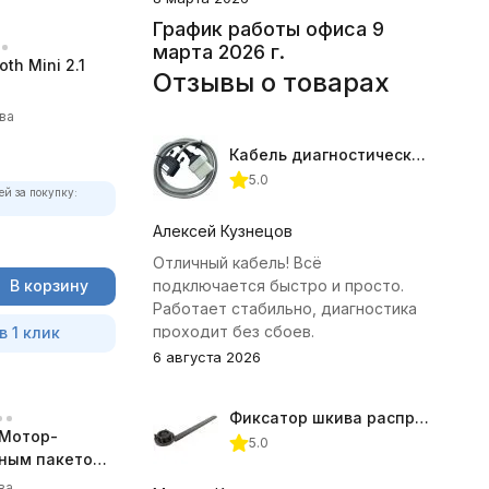
График работы офиса 9
марта 2026 г.
th Mini 2.1
Отзывы о товарах
ва
Кабель диагностический ГАЗ 24 для АВТОАС
5.0
ей за покупку:
Алексей Кузнецов
Отличный кабель! Всё
В корзину
подключается быстро и просто.
Работает стабильно, диагностика
проходит без сбоев.
в 1 клик
6 августа 2026
Фиксатор шкива распредвала (Subaru) JTC-4409
Мотор-
5.0
лным пакетом
ва