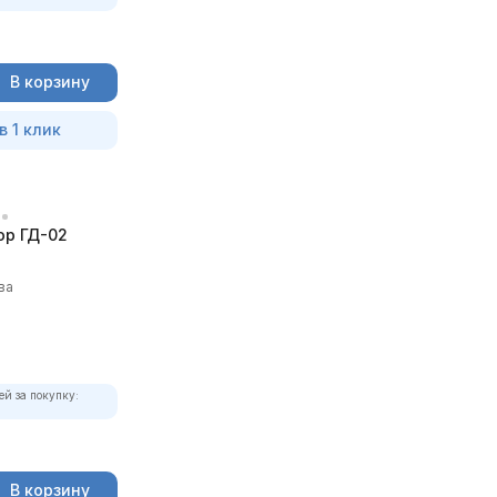
В корзину
в 1 клик
р ГД-02
ва
ей за покупку:
В корзину