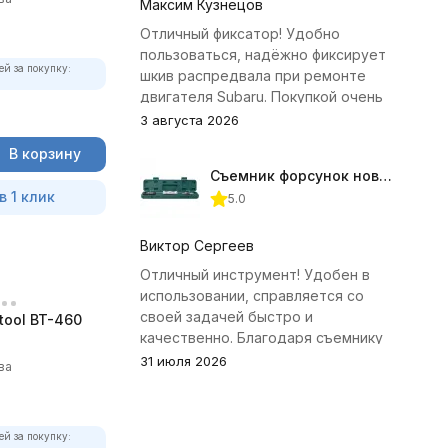
Максим Кузнецов
Отличный фиксатор! Удобно
пользоваться, надёжно фиксирует
ей за покупку:
шкив распредвала при ремонте
двигателя Subaru. Покупкой очень
доволен.
3 августа 2026
В корзину
Съемник форсунок новых дизельных двигателей Jonnesway
в 1 клик
5.0
Виктор Сергеев
Отличный инструмент! Удобен в
использовании, справляется со
своей задачей быстро и
tool BT-460
качественно. Благодаря съемнику
удалось избежать лишних хлопот с
31 июля 2026
ва
демонтажем головки блока
цилиндров.
ей за покупку: