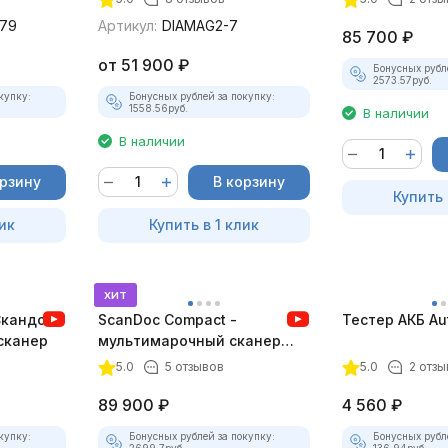
79
Артикул:
DIAMAG2-7
85 700
₽
от
51 900
₽
Бонусных рубл
2573.57
руб.
купку:
Бонусных рублей за покупку:
1558.56
руб.
В наличии
В наличии
орзину
В корзину
Купить 
ик
Купить в 1 клик
хит
Скандок)
ScanDoc Compact -
Тестер АКБ Au
сканер
мультимарочный сканер
(Полный)
5.0
5 отзывов
5.0
2 отзы
89 900
₽
4 560
₽
купку:
Бонусных рублей за покупку:
Бонусных рубл
2699.7
руб.
136.94
руб.