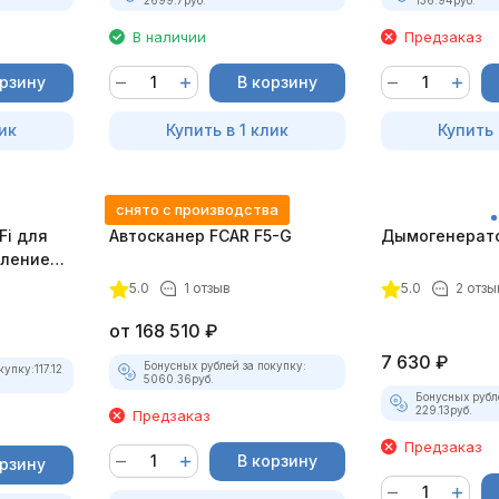
В наличии
Предзаказ
орзину
В корзину
ик
Купить в 1 клик
Купить 
снято с производства
Fi для
Автосканер FCAR F5-G
Дымогенерато
еплением
5.0
1 отзыв
5.0
2 отзы
от
168 510
₽
7 630
₽
Бонусных рублей за покупку:
купку:
117.12
5060.36
руб.
Бонусных рубл
229.13
руб.
Предзаказ
Предзаказ
В корзину
орзину