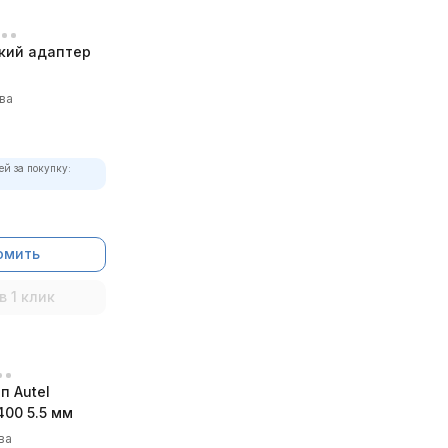
кий адаптер
ва
ей за покупку:
омить
в 1 клик
п Autel
00 5.5 мм
ва