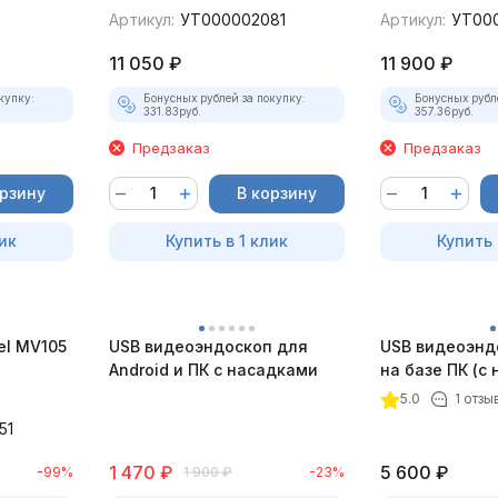
Артикул:
УТ000002081
Артикул:
УТ00
11 050
₽
11 900
₽
купку:
Бонусных рублей за покупку:
Бонусных рубл
331.83
руб.
357.36
руб.
Предзаказ
Предзаказ
орзину
В корзину
ик
Купить в 1 клик
Купить 
el MV105
USB видеоэндоскоп для
USB видеоэнд
Android и ПК с насадками
на базе ПК (с
5.0
1 отзы
51
1 470
₽
5 600
₽
-99%
1 900
₽
-23%