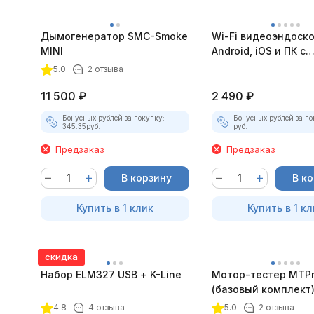
Дымогенератор SMC-Smoke
Wi-Fi видеоэндоск
MINI
Android, iOS и ПК с
насадками
5.0
2 отзыва
11 500
₽
2 490
₽
Бонусных рублей за покупку:
Бонусных рублей за по
345.35
руб.
руб.
Предзаказ
Предзаказ
В корзину
В к
Купить в 1 клик
Купить в 1 кл
скидка
Набор ELM327 USB + K-Line
Мотор-тестер MTPro
(базовый комплект
4.8
4 отзыва
5.0
2 отзыва