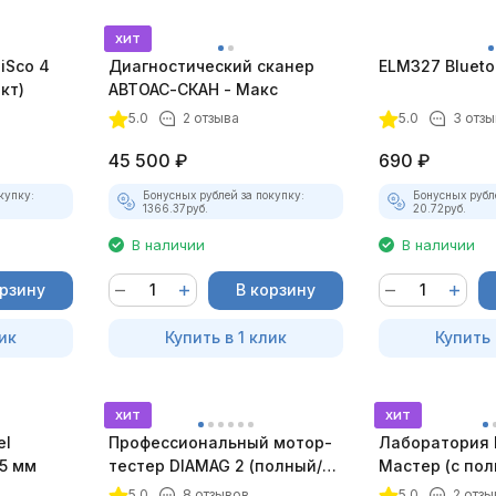
хит
iSco 4
Диагностический сканер
ELM327 Bluetoo
кт)
АВТОАС-СКАН - Макс
5.0
2 отзыва
5.0
3 отзы
45 500
₽
690
₽
купку:
Бонусных рублей за покупку:
Бонусных рубл
1366.37
руб.
20.72
руб.
В наличии
В наличии
орзину
В корзину
ик
Купить в 1 клик
Купить 
хит
хит
el
Профессиональный мотор-
Лаборатория 
5 мм
тестер DIAMAG 2 (полный/
Мастер (с по
максимальный комплект)
лицензий)
5.0
8 отзывов
5.0
2 отзы