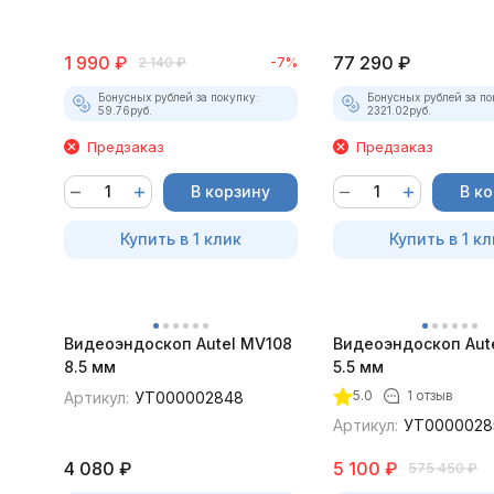
1 990
₽
77 290
₽
2 140
₽
-7%
Бонусных рублей за покупку:
Бонусных рублей за по
59.76
руб.
2321.02
руб.
Предзаказ
Предзаказ
В корзину
В к
Купить в 1 клик
Купить в 1 кл
Видеоэндоскоп Autel MV108
Видеоэндоскоп Aut
8.5 мм
5.5 мм
5.0
1 отзыв
Артикул:
УТ000002848
Артикул:
УТ0000028
4 080
₽
5 100
₽
575 450
₽