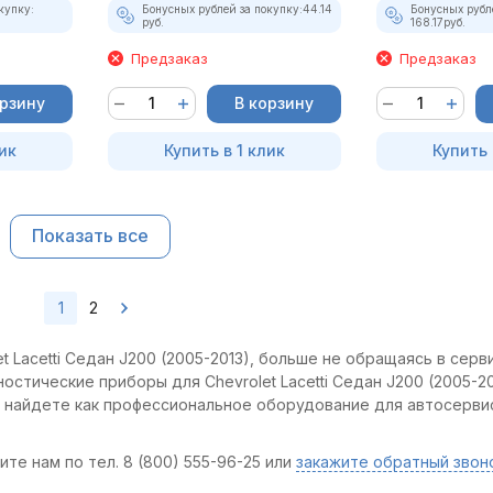
купку:
Бонусных рублей за покупку:
44.14
Бонусных рубл
руб.
168.17
руб.
Предзаказ
Предзаказ
орзину
В корзину
ик
Купить в 1 клик
Купить 
Показать все
1
2
 Lacetti Седан J200 (2005-2013), больше не обращаясь в серви
остические приборы для Chevrolet Lacetti Седан J200 (2005-20
ы найдете как профессиональное оборудование для автосервис
те нам по тел. 8 (800) 555-96-25 или
закажите обратный звон