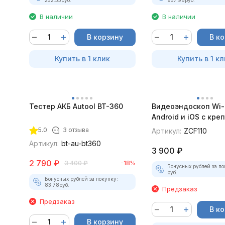
В наличии
В наличии
В корзину
В к
Купить в 1 клик
Купить в 1 кл
Тестер АКБ Autool BT-360
Видеоэндоскоп Wi-
Android и iOS с кр
для смартфона
5.0
3 отзыва
Артикул:
ZCF110
Артикул:
bt-au-bt360
3 900
₽
2 790
₽
3 400
₽
-18%
Бонусных рублей за по
руб.
Бонусных рублей за покупку:
83.78
руб.
Предзаказ
Предзаказ
В к
В корзину