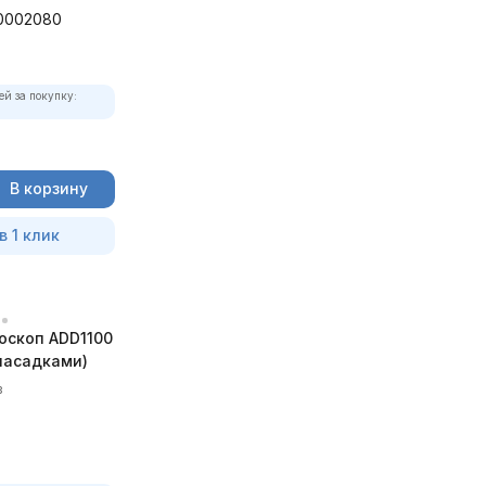
0002080
ей за покупку:
В корзину
в 1 клик
оскоп ADD1100
 насадками)
в