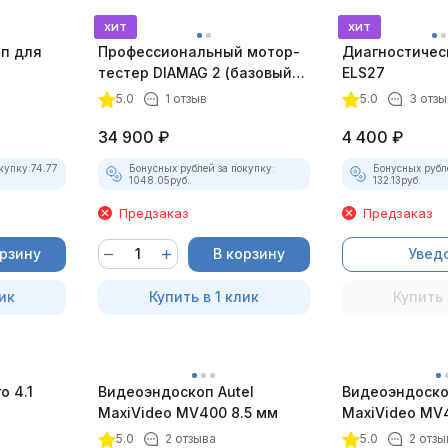
хит
хит
оп для
Профессиональный мотор-
Диагностичес
тестер DIAMAG 2 (базовый
ELS27
комплект)
5.0
1 отзыв
5.0
3 отзы
34 900
₽
4 400
₽
купку:
74.77
Бонусных рублей за покупку:
Бонусных рубл
1048.05
руб.
132.13
руб.
Предзаказ
Предзаказ
орзину
В корзину
Увед
ик
Купить в 1 клик
Купить 
 4.1
Видеоэндоскоп Autel
Видеоэндоско
)
MaxiVideo MV400 8.5 мм
MaxiVideo MV4
5.0
2 отзыва
5.0
2 отзы