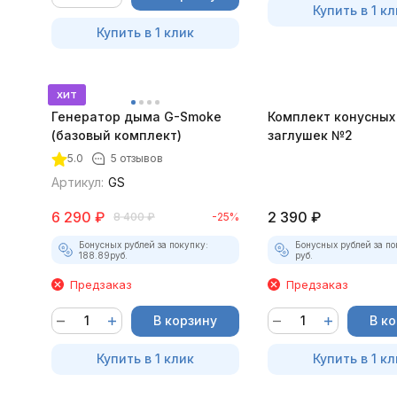
Купить в 1 кл
Купить в 1 клик
хит
Генератор дыма G-Smoke
Комплект конусных
(базовый комплект)
заглушек №2
5.0
5 отзывов
Артикул:
GS
6 290
₽
2 390
₽
8 400
₽
-25%
Бонусных рублей за покупку:
Бонусных рублей за по
188.89
руб.
руб.
Предзаказ
Предзаказ
В корзину
В к
Купить в 1 клик
Купить в 1 кл