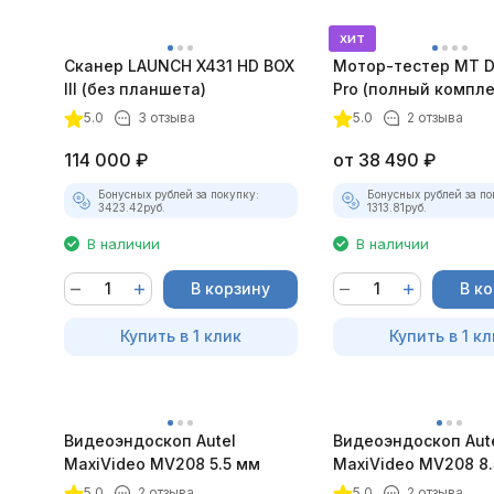
хит
Сканер LAUNCH X431 HD BOX
Мотор-тестер MT D
III (без планшета)
Pro (полный компле
5.0
3 отзыва
5.0
2 отзыва
114 000
₽
от
38 490
₽
Бонусных рублей за покупку:
Бонусных рублей за по
3423.42
руб.
1313.81
руб.
В наличии
В наличии
В корзину
В к
Купить в 1 клик
Купить в 1 кл
Видеоэндоскоп Autel
Видеоэндоскоп Aut
MaxiVideo MV208 5.5 мм
MaxiVideo MV208 8.
5.0
2 отзыва
5.0
2 отзыва