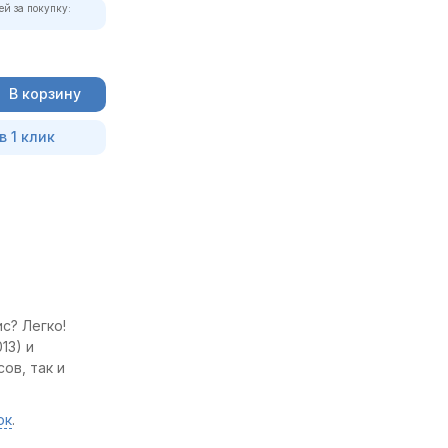
ей за покупку:
В корзину
в 1 клик
с? Легко!
13) и
ов, так и
ок
.