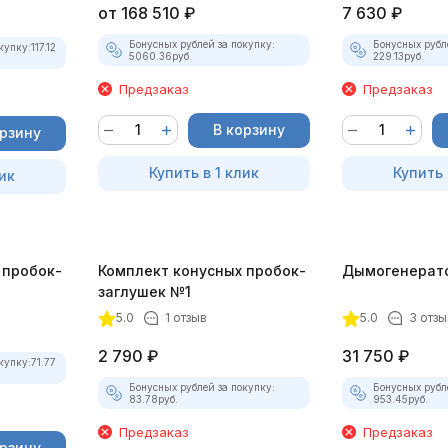
от
168 510
₽
7 630
₽
Бонусных рублей за покупку:
Бонусных рубл
купку:
117.12
5060.36
руб.
229.13
руб.
Предзаказ
Предзаказ
В корзину
орзину
Купить в 1 клик
Купить 
ик
 пробок-
Комплект конусных пробок-
Дымогенерат
заглушек №1
5.0
1 отзыв
5.0
3 отзы
2 790
₽
31 750
₽
купку:
71.77
Бонусных рублей за покупку:
Бонусных рубл
83.78
руб.
953.45
руб.
Предзаказ
Предзаказ
орзину