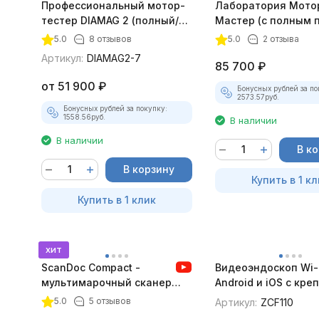
Профессиональный мотор-
Лаборатория Мото
тестер DIAMAG 2 (полный/
Мастер (с полным 
максимальный комплект)
лицензий)
5.0
8 отзывов
5.0
2 отзыва
Артикул:
DIAMAG2-7
85 700
₽
от
51 900
₽
Бонусных рублей за по
2573.57
руб.
Бонусных рублей за покупку:
1558.56
руб.
В наличии
В наличии
В к
В корзину
Купить в 1 кл
Купить в 1 клик
хит
ScanDoc Compact -
Видеоэндоскоп Wi-
мультимарочный сканер
Android и iOS с кр
(Полный)
для смартфона
5.0
5 отзывов
Артикул:
ZCF110