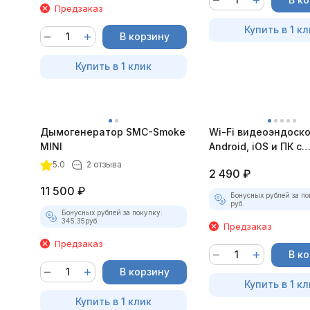
Предзаказ
Купить в 1 кл
В корзину
Купить в 1 клик
Дымогенератор SMC-Smoke
Wi-Fi видеоэндоск
MINI
Android, iOS и ПК с
насадками
5.0
2 отзыва
2 490
₽
11 500
₽
Бонусных рублей за по
руб.
Бонусных рублей за покупку:
345.35
руб.
Предзаказ
Предзаказ
В к
В корзину
Купить в 1 кл
Купить в 1 клик