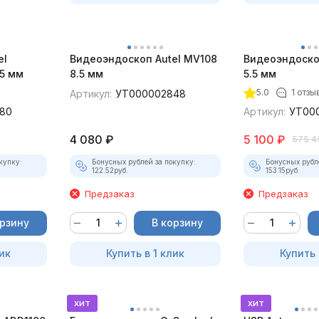
el
Видеоэндоскоп Autel MV108
Видеоэндоско
5 мм
8.5 мм
5.5 мм
5.0
1 отзы
Артикул:
УТ000002848
80
Артикул:
УТ00
4 080
₽
5 100
₽
575 4
купку:
Бонусных рублей за покупку:
Бонусных рубл
122.52
руб.
153.15
руб.
Предзаказ
Предзаказ
орзину
В корзину
ик
Купить в 1 клик
Купить 
хит
хит