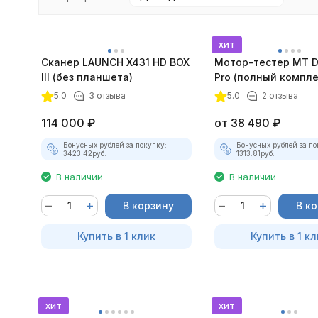
хит
Сканер LAUNCH X431 HD BOX
Мотор-тестер MT D
III (без планшета)
Pro (полный компле
5.0
3 отзыва
5.0
2 отзыва
114 000
₽
от
38 490
₽
Бонусных рублей за покупку:
Бонусных рублей за по
3423.42
руб.
1313.81
руб.
В наличии
В наличии
В корзину
В к
Купить в 1 клик
Купить в 1 кл
хит
хит