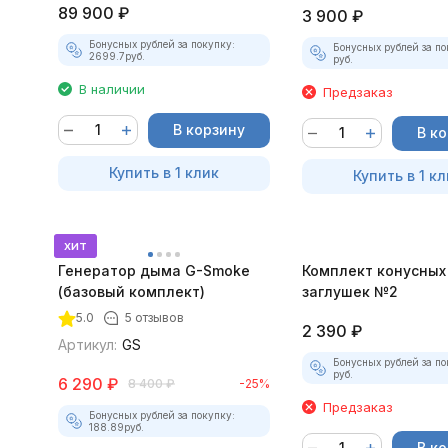
89 900
₽
3 900
₽
Бонусных рублей за покупку:
Бонусных рублей за по
2699.7
руб.
руб.
В наличии
Предзаказ
В корзину
В к
Купить в 1 клик
Купить в 1 кл
хит
Генератор дыма G-Smoke
Комплект конусных
(базовый комплект)
заглушек №2
5.0
5 отзывов
2 390
₽
Артикул:
GS
Бонусных рублей за по
руб.
6 290
₽
8 400
₽
-25%
Предзаказ
Бонусных рублей за покупку:
188.89
руб.
В к