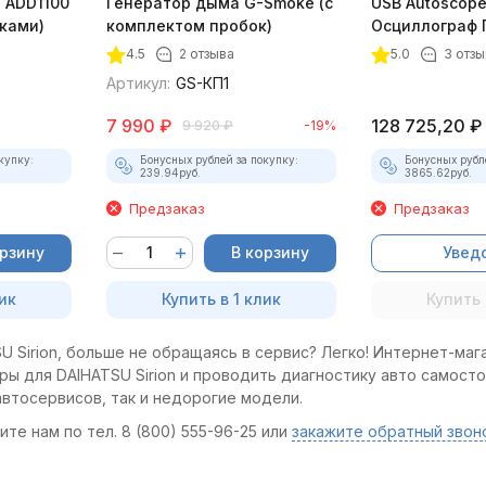
 ADD1100
Генератор дыма G-Smoke (c
USB Autoscope 
дками)
комплектом пробок)
Осциллограф 
4 (полный ком
4.5
2 отзыва
5.0
3 отзы
Артикул:
GS-КП1
7 990
₽
128 725,20
₽
9 920
₽
-19%
купку:
Бонусных рублей за покупку:
Бонусных рубл
239.94
руб.
3865.62
руб.
Предзаказ
Предзаказ
орзину
В корзину
Увед
ик
Купить в 1 клик
Купить 
 Sirion, больше не обращаясь в сервис? Легко! Интернет-маг
ры для DAIHATSU Sirion и проводить диагностику авто самосто
втосервисов, так и недорогие модели.
те нам по тел. 8 (800) 555-96-25 или
закажите обратный звон