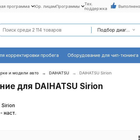
Тех.
ная программа
Юр. лицам
Программы
Выполнено
поддержка
Подбор диагностического оборудования по марке и модели авто
ля корректировки пробега
Оборудование для чип-тюнинга
рке и модели авто
DAIHATSU
DAIHATSU Sirion
ие для DAIHATSU Sirion
Sirion
- наст.