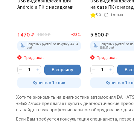
USB видеоэндоскоп для
USB видеоэндоскоп
Android и ПК с насадками
на базе ПК (с наса
5.0
1 отзыв
1 470
₽
5 600
₽
1 900
₽
-23%
Бонусных рублей за покупку:
44.14
Бонусных рублей за по
руб.
168.17
руб.
Предзаказ
Предзаказ
В корзину
В к
Купить в 1 клик
Купить в 1 кл
Хотите экономить на диагностике автомобиля DAIHATSU
«Elm327rus» предлагает купить диагностические прибо
вы найдете как профессиональное оборудование для а
Если Вам требуется консультация специалиста, позвони