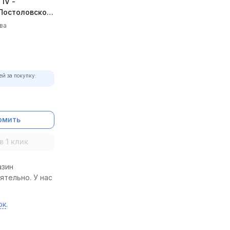
IV -
Постоловского
плект)
ва
ей за покупку:
омить
в 1 клик
азин
ятельно. У нас
ок
.