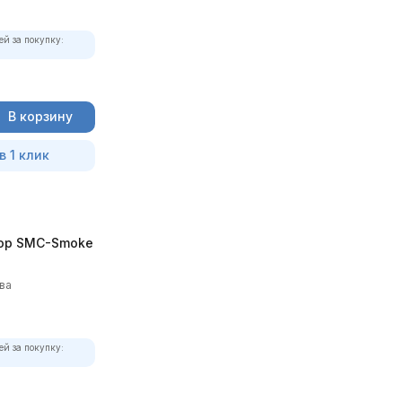
ей за покупку:
В корзину
в 1 клик
ор SMC-Smoke
ва
ей за покупку: