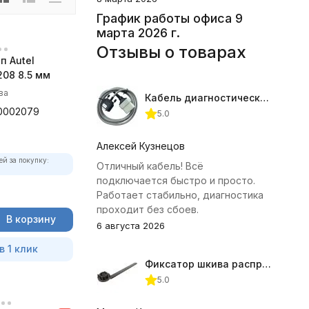
График работы офиса 9
марта 2026 г.
Отзывы о товарах
п Autel
08 8.5 мм
ва
Кабель диагностический ГАЗ 24 для АВТОАС
0002079
5.0
Алексей Кузнецов
ей за покупку:
Отличный кабель! Всё
подключается быстро и просто.
Работает стабильно, диагностика
проходит без сбоев.
В корзину
6 августа 2026
в 1 клик
Фиксатор шкива распредвала (Subaru) JTC-4409
5.0