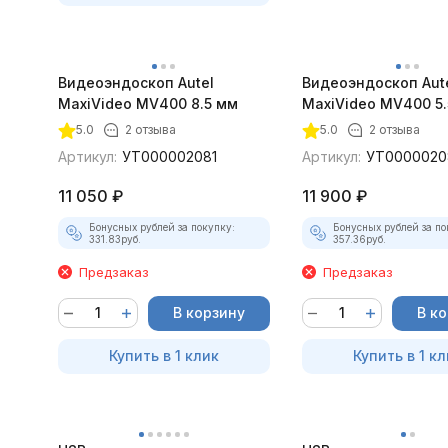
Видеоэндоскоп Autel
Видеоэндоскоп Aut
MaxiVideo MV400 8.5 мм
MaxiVideo MV400 5.
5.0
2 отзыва
5.0
2 отзыва
Артикул:
УТ000002081
Артикул:
УТ0000020
11 050
₽
11 900
₽
Бонусных рублей за покупку:
Бонусных рублей за по
331.83
руб.
357.36
руб.
Предзаказ
Предзаказ
В корзину
В к
Купить в 1 клик
Купить в 1 кл