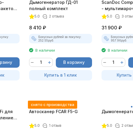
р-
Дымогенератор ГД-01
ScanDoc Comp
пакетом
полный комплект
- мультимаро
5.0
2 отзыва
5.0
3 отзы
8 410
₽
31 900
₽
купку:
Бонусных рублей за покупку:
Бонусных рубл
252.55
руб.
957.96
руб.
В наличии
В наличии
орзину
В корзину
ик
Купить в 1 клик
Купить 
снято с производства
Fi для
Автосканер FCAR F5-G
Дымогенерато
еплением
5.0
1 отзыв
5.0
2 отзы