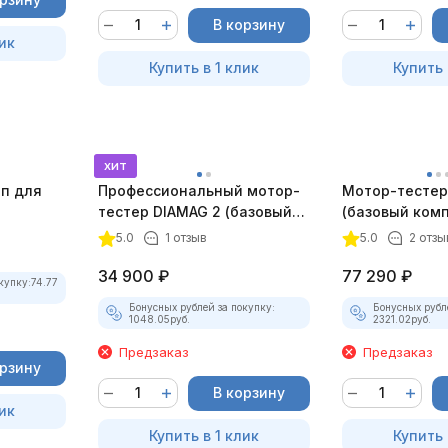
В корзину
ик
Купить в 1 клик
Купить 
хит
оп для
Профессиональный мотор-
Мотор-тестер 
тестер DIAMAG 2 (базовый
(базовый комп
комплект)
5.0
1 отзыв
5.0
2 отзы
34 900
₽
77 290
₽
купку:
74.77
Бонусных рублей за покупку:
Бонусных рубл
1048.05
руб.
2321.02
руб.
Предзаказ
Предзаказ
орзину
В корзину
ик
Купить в 1 клик
Купить 