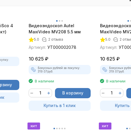
iSco 4
Видеоэндоскоп Autel
Видеоэндоско
кт)
MaxiVideo MV208 5.5 мм
MaxiVideo MV2
5.0
2 отзыва
5.0
2 отзы
Артикул:
УТ000002078
Артикул:
УТ00
10 625
₽
10 625
₽
купку:
Бонусных рублей за покупку:
Бонусных рубл
319.07
руб.
319.07
руб.
В наличии
В наличии
орзину
В корзину
ик
Купить в 1 клик
Купить 
хит
хит