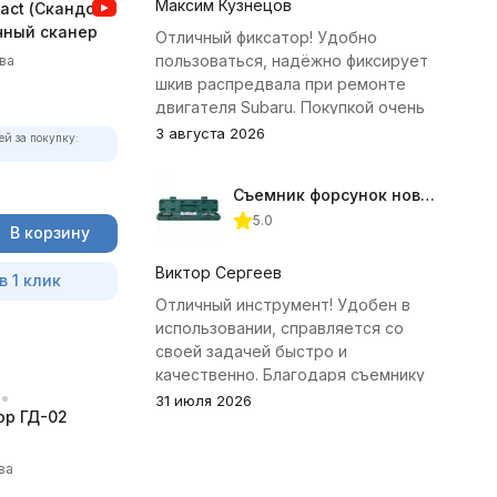
Максим Кузнецов
act (Скандок)
чный сканер
Отличный фиксатор! Удобно
пользоваться, надёжно фиксирует
ва
шкив распредвала при ремонте
двигателя Subaru. Покупкой очень
доволен.
3 августа 2026
ей за покупку:
Съемник форсунок новых дизельных двигателей Jonnesway
5.0
В корзину
Виктор Сергеев
в 1 клик
Отличный инструмент! Удобен в
использовании, справляется со
своей задачей быстро и
качественно. Благодаря съемнику
удалось избежать лишних хлопот с
31 июля 2026
р ГД-02
демонтажем головки блока
цилиндров.
ва