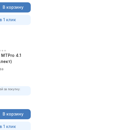
В корзину
в 1 клик
MTPro 4.1
лект)
ва
ей за покупку:
В корзину
в 1 клик