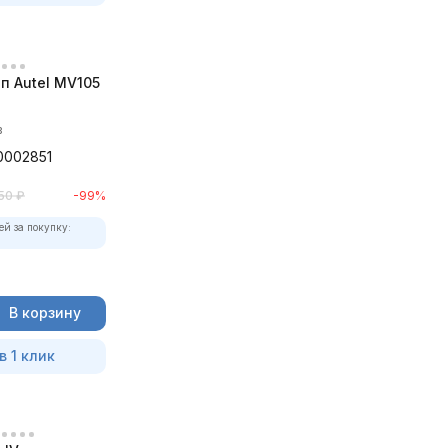
п Autel MV105
в
0002851
50
₽
-99%
ей за покупку:
В корзину
в 1 клик