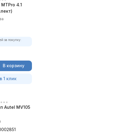
MTPro 4.1
лект)
ва
ей за покупку:
В корзину
в 1 клик
п Autel MV105
в
0002851