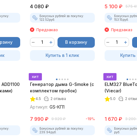
4 080
₽
5 100
₽
575 4
купку:
Бонусных рублей за покупку:
Бонусных рубл
122.52
руб.
153.15
руб.
Предзаказ
Предзаказ
орзину
В корзину
ик
Купить в 1 клик
Купить 
хит
хит
 ADD1100
Генератор дыма G-Smoke (c
ELM327 BlueTo
дками)
комплектом пробок)
(Viecar)
4.5
2 отзыва
5.0
2 отзы
Артикул:
GS-КП1
7 990
₽
1 670
₽
9 920
₽
-19%
3 200
купку:
Бонусных рублей за покупку:
Бонусных рубл
239.94
руб.
руб.