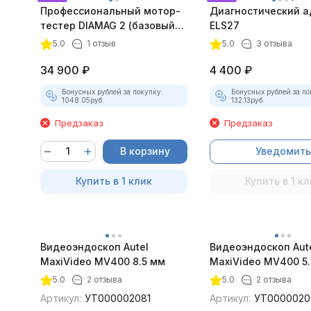
Профессиональный мотор-
Диагностический а
тестер DIAMAG 2 (базовый
ELS27
комплект)
5.0
1 отзыв
5.0
3 отзыва
34 900
₽
4 400
₽
Бонусных рублей за покупку:
Бонусных рублей за по
1048.05
руб.
132.13
руб.
Предзаказ
Предзаказ
В корзину
Уведомить
Купить в 1 клик
Купить в 1 кл
Видеоэндоскоп Autel
Видеоэндоскоп Aut
MaxiVideo MV400 8.5 мм
MaxiVideo MV400 5.
5.0
2 отзыва
5.0
2 отзыва
Артикул:
УТ000002081
Артикул:
УТ0000020