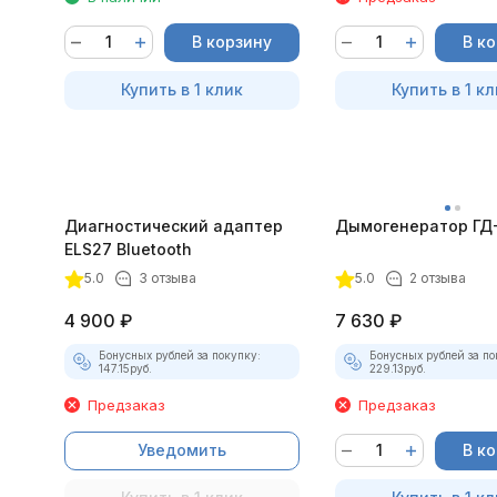
В корзину
В к
Купить в 1 клик
Купить в 1 кл
Диагностический адаптер
Дымогенератор ГД
ELS27 Bluetooth
5.0
3 отзыва
5.0
2 отзыва
4 900
₽
7 630
₽
Бонусных рублей за покупку:
Бонусных рублей за по
147.15
руб.
229.13
руб.
Предзаказ
Предзаказ
Уведомить
В к