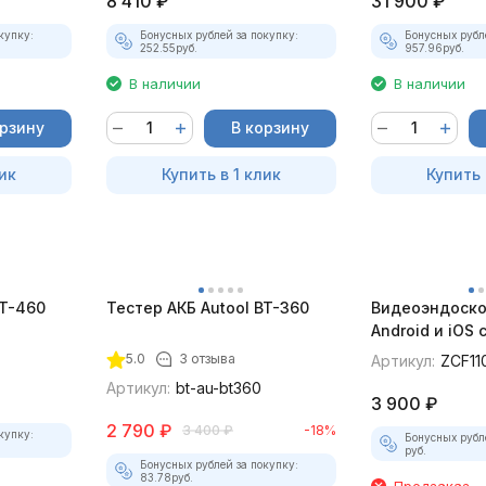
8 410
₽
31 900
₽
купку:
Бонусных рублей за покупку:
Бонусных рубл
252.55
руб.
957.96
руб.
В наличии
В наличии
орзину
В корзину
ик
Купить в 1 клик
Купить 
BT-460
Тестер АКБ Autool BT-360
Видеоэндоско
Android и iOS
для смартфон
5.0
3 отзыва
Артикул:
ZCF11
Артикул:
bt-au-bt360
3 900
₽
2 790
₽
3 400
₽
-18%
купку:
Бонусных рубл
руб.
Бонусных рублей за покупку:
83.78
руб.
Предзаказ