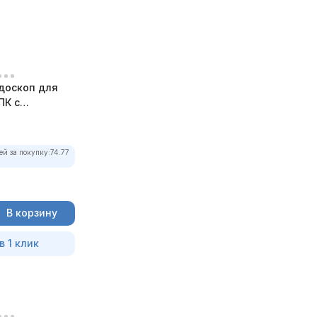
доскоп для
ПК с
ей за покупку:
74.77
В корзину
в 1 клик