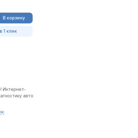
В корзину
в 1 клик
о! Интернет-
иагностику авто
ок
.