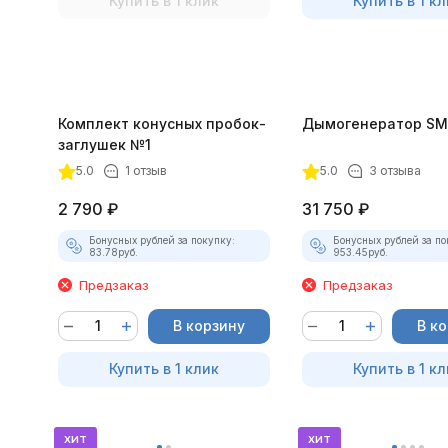
Купить в 1 клик
Купить в 1 кл
Комплект конусных пробок-
Дымогенератор SM
заглушек №1
5.0
1 отзыв
5.0
3 отзыва
2 790
₽
31 750
₽
Бонусных рублей за покупку:
Бонусных рублей за по
83.78
руб.
953.45
руб.
Предзаказ
Предзаказ
В корзину
В к
Купить в 1 клик
Купить в 1 кл
хит
хит