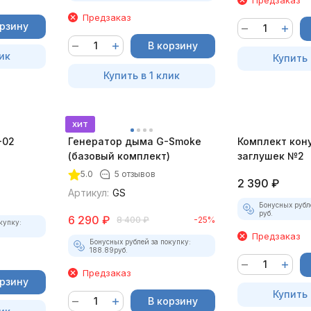
Предзаказ
орзину
В корзину
ик
Купить 
Купить в 1 клик
хит
-02
Генератор дыма G-Smoke
Комплект кон
(базовый комплект)
заглушек №2
5.0
5 отзывов
2 390
₽
Артикул:
GS
Бонусных рубл
руб.
6 290
₽
8 400
₽
-25%
купку:
Предзаказ
Бонусных рублей за покупку:
188.89
руб.
Предзаказ
орзину
Купить 
В корзину