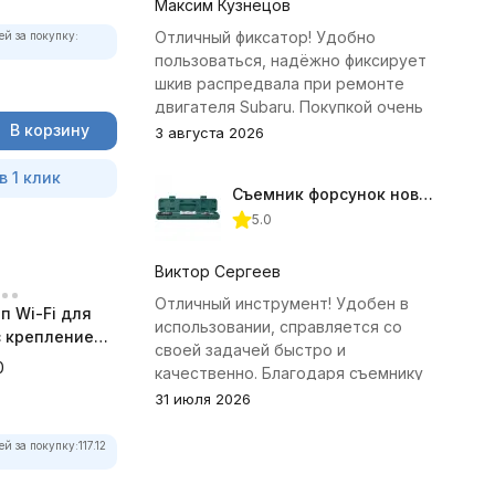
Максим Кузнецов
Отличный фиксатор! Удобно
ей за покупку:
пользоваться, надёжно фиксирует
шкив распредвала при ремонте
двигателя Subaru. Покупкой очень
В корзину
доволен.
3 августа 2026
в 1 клик
Съемник форсунок новых дизельных двигателей Jonnesway
5.0
Виктор Сергеев
Отличный инструмент! Удобен в
п Wi-Fi для
использовании, справляется со
 с креплением
своей задачей быстро и
а
0
качественно. Благодаря съемнику
удалось избежать лишних хлопот с
31 июля 2026
демонтажем головки блока
цилиндров.
ей за покупку:
117.12