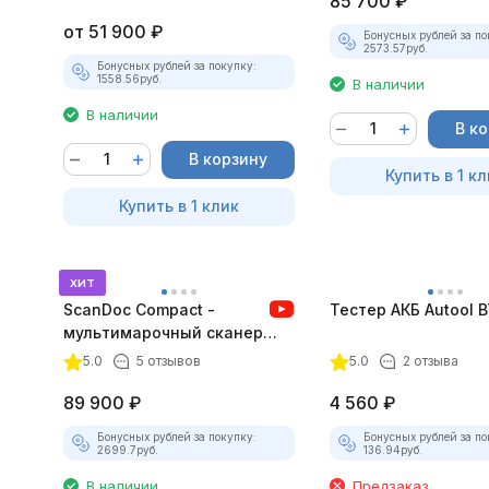
85 700
₽
от
51 900
₽
Бонусных рублей за по
2573.57
руб.
Бонусных рублей за покупку:
1558.56
руб.
В наличии
В наличии
В к
В корзину
Купить в 1 кл
Купить в 1 клик
хит
ScanDoc Compact -
Тестер АКБ Autool 
мультимарочный сканер
(Полный)
5.0
5 отзывов
5.0
2 отзыва
89 900
₽
4 560
₽
Бонусных рублей за покупку:
Бонусных рублей за по
2699.7
руб.
136.94
руб.
В наличии
Предзаказ