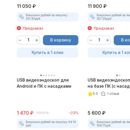
11 050
₽
11 900
₽
Бонусных рублей за покупку:
Бонусных рублей за по
331.83
руб.
357.36
руб.
Предзаказ
Предзаказ
В корзину
В к
Купить в 1 клик
Купить в 1 кл
USB видеоэндоскоп для
USB видеоэндоскоп
Android и ПК с насадками
на базе ПК (с наса
5.0
1 отзыв
1 470
₽
5 600
₽
1 900
₽
-23%
Бонусных рублей за покупку:
44.14
Бонусных рублей за по
руб.
168.17
руб.