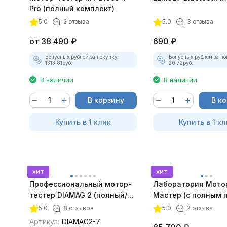
Pro (полный комплект)
5.0
2 отзыва
5.0
3 отзыва
от
38 490
₽
690
₽
Бонусных рублей за покупку:
Бонусных рублей за по
1313.81
руб.
20.72
руб.
В наличии
В наличии
В корзину
В к
Купить в 1 клик
Купить в 1 кл
хит
хит
Профессиональный мотор-
Лаборатория Мото
тестер DIAMAG 2 (полный/
Мастер (с полным 
максимальный комплект)
лицензий)
5.0
8 отзывов
5.0
2 отзыва
Артикул:
DIAMAG2-7