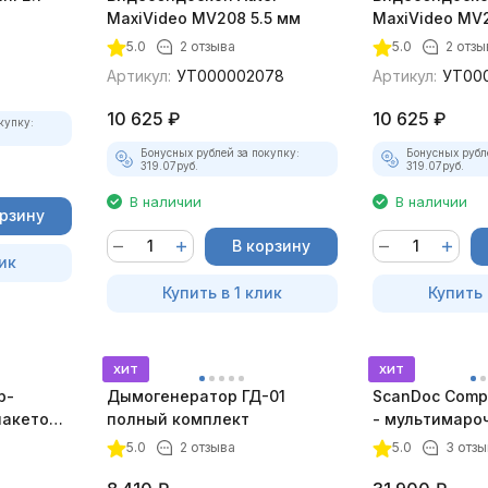
MaxiVideo MV208 5.5 мм
MaxiVideo MV2
5.0
2 отзыва
5.0
2 отзы
Артикул:
УТ000002078
Артикул:
УТ00
10 625
₽
10 625
₽
купку:
Бонусных рублей за покупку:
Бонусных рубл
319.07
руб.
319.07
руб.
В наличии
В наличии
орзину
В корзину
ик
Купить в 1 клик
Купить 
хит
хит
р-
Дымогенератор ГД-01
ScanDoc Comp
пакетом
полный комплект
- мультимаро
5.0
2 отзыва
5.0
3 отзы