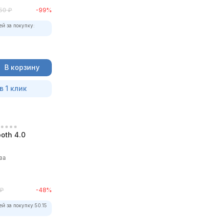
50
₽
-99%
ей за покупку:
В корзину
в 1 клик
oth 4.0
ва
₽
-48%
ей за покупку:
50.15