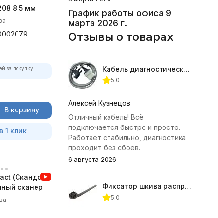
08 8.5 мм
График работы офиса 9
ва
марта 2026 г.
0002079
Отзывы о товарах
Кабель диагностический ГАЗ 24 для АВТОАС
ей за покупку:
5.0
Алексей Кузнецов
В корзину
Отличный кабель! Всё
подключается быстро и просто.
в 1 клик
Работает стабильно, диагностика
проходит без сбоев.
6 августа 2026
act (Скандок)
Фиксатор шкива распредвала (Subaru) JTC-4409
чный сканер
5.0
ва