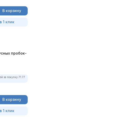
В корзину
в 1 клик
усных пробок-
ей за покупку:
71.77
В корзину
в 1 клик