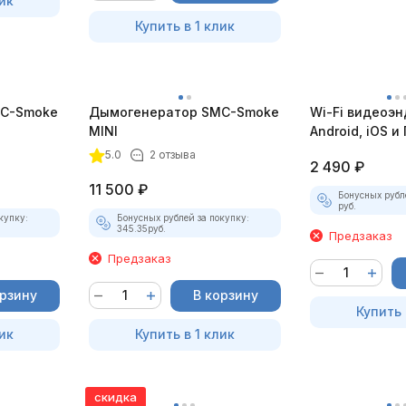
ик
Купить в 1 клик
C-Smoke
Дымогенератор SMC-Smoke
Wi-Fi видеоэн
MINI
Android, iOS и 
насадками
5.0
2 отзыва
2 490
₽
11 500
₽
Бонусных рубл
руб.
купку:
Бонусных рублей за покупку:
345.35
руб.
Предзаказ
Предзаказ
орзину
В корзину
Купить 
ик
Купить в 1 клик
скидка