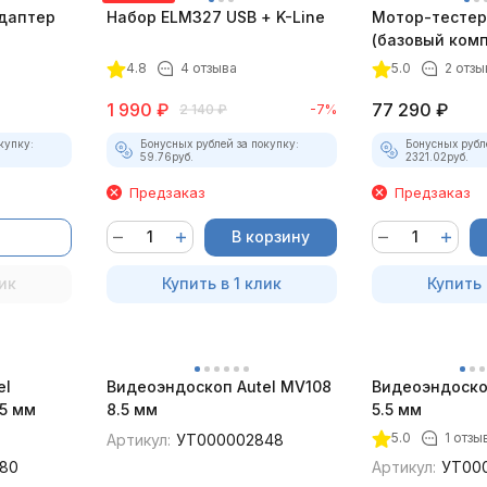
даптер
Набор ELM327 USB + K-Line
Мотор-тестер 
(базовый комп
4.8
4 отзыва
5.0
2 отзы
1 990
₽
77 290
₽
2 140
₽
-7%
купку:
Бонусных рублей за покупку:
Бонусных рубл
59.76
руб.
2321.02
руб.
Предзаказ
Предзаказ
В корзину
ик
Купить в 1 клик
Купить 
el
Видеоэндоскоп Autel MV108
Видеоэндоско
5 мм
8.5 мм
5.5 мм
5.0
1 отзы
Артикул:
УТ000002848
80
Артикул:
УТ00