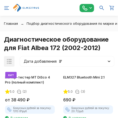
Главная
Подбор диагностического оборудования по марке и
Диагностическое оборудование
для Fiat Albea 172 (2002-2012)
Дата добавления
хит
Мотор-тестер MT DiSco 4
ELM327 Bluetooth Mini 2.1
Pro (полный комплект)
5.0
(2)
5.0
(3)
от
38 490
₽
690
₽
Бонусных рублей за покупку:
Бонусных рублей за покупку:
1313.81
руб.
20.72
руб.
В наличии
В наличии