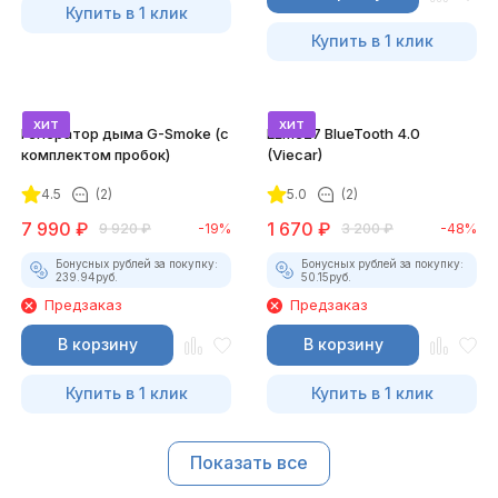
Купить в 1 клик
Купить в 1 клик
хит
хит
Генератор дыма G-Smoke (c
ELM327 BlueTooth 4.0
комплектом пробок)
(Viecar)
4.5
(2)
5.0
(2)
7 990
₽
1 670
₽
9 920
₽
-19%
3 200
₽
-48%
Бонусных рублей за покупку:
Бонусных рублей за покупку:
239.94
руб.
50.15
руб.
Предзаказ
Предзаказ
В корзину
В корзину
Купить в 1 клик
Купить в 1 клик
Показать все