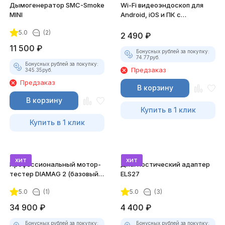
Дымогенератор SMC-Smoke
Wi-Fi видеоэндоскоп для
MINI
Android, iOS и ПК с
насадками
5.0
(2)
2 490
₽
11 500
₽
Бонусных рублей за покупку:
74.77
руб.
Бонусных рублей за покупку:
Предзаказ
345.35
руб.
Предзаказ
В корзину
В корзину
Купить в 1 клик
Купить в 1 клик
хит
хит
Профессиональный мотор-
Диагностический адаптер
тестер DIAMAG 2 (базовый
ELS27
комплект)
5.0
(1)
5.0
(3)
34 900
₽
4 400
₽
Бонусных рублей за покупку:
Бонусных рублей за покупку: