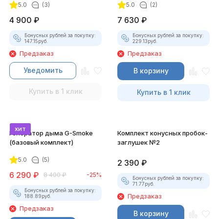
5.0
(3)
5.0
(2)
4 900
₽
7 630
₽
Бонусных рублей за покупку:
Бонусных рублей за покупку:
147.15
руб.
229.13
руб.
Предзаказ
Предзаказ
Уведомить
В корзину
Купить в 1 клик
Купить в 1 клик
хит
Генератор дыма G-Smoke
Комплект конусных пробок-
(базовый комплект)
заглушек №2
5.0
(5)
2 390
₽
6 290
₽
8 400
₽
-25%
Бонусных рублей за покупку:
71.77
руб.
Бонусных рублей за покупку:
Предзаказ
188.89
руб.
Предзаказ
В корзину