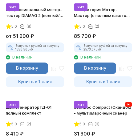
хит
хит
Профессиональный мотор-
Лаборатория Мотор-
тестер DIAMAG 2 (полный/
Мастер (с полным пакетом
максимальный комплект)
лицензий)
5.0
(8)
5.0
(2)
от
51 900
₽
85 700
₽
Бонусных рублей за покупку:
Бонусных рублей за покупку:
1558.56
руб.
2573.57
руб.
В наличии
В наличии
В корзину
В корзину
Купить в 1 клик
Купить в 1 клик
хит
хит
Дымогенератор ГД-01
ScanDoc Compact (Скандок)
полный комплект
- мультимарочный сканер
5.0
(2)
5.0
(3)
8 410
₽
31 900
₽