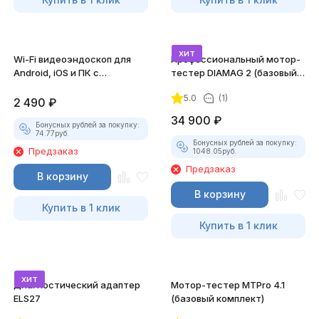
хит
Wi-Fi видеоэндоскоп для
Профессиональный мотор-
Android, iOS и ПК с
тестер DIAMAG 2 (базовый
насадками
комплект)
5.0
(1)
2 490
₽
34 900
₽
Бонусных рублей за покупку:
74.77
руб.
Бонусных рублей за покупку:
Предзаказ
1048.05
руб.
Предзаказ
В корзину
В корзину
Купить в 1 клик
Купить в 1 клик
хит
Диагностический адаптер
Мотор-тестер MTPro 4.1
ELS27
(базовый комплект)