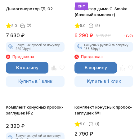
хит
Дымогенератор ГД-02
Генератор дыма G-Smoke
(базовый комплект)
5.0
(2)
5.0
(5)
7 630
₽
6 290
₽
8 400
₽
-25%
Бонусных рублей за покупку:
Бонусных рублей за покупку:
229.13
руб.
188.89
руб.
Предзаказ
Предзаказ
В корзину
В корзину
Купить в 1 клик
Купить в 1 клик
Комплект конусных пробок-
Комплект конусных пробок-
заглушек №2
заглушек №1
5.0
(1)
2 390
₽
2 790
₽
Бонусных рублей за покупку: