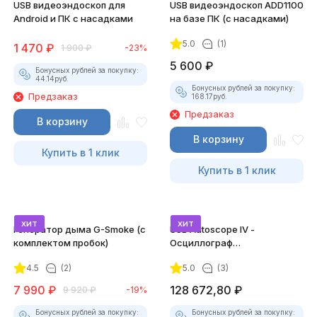
USB видеоэндоскоп для
USB видеоэндоскоп ADD1100
Android и ПК с насадками
на базе ПК (с насадками)
5.0
(1)
1 470
₽
1 900
₽
-23%
5 600
₽
Бонусных рублей за покупку:
44.14
руб.
Бонусных рублей за покупку:
Предзаказ
168.17
руб.
Предзаказ
В корзину
В корзину
Купить в 1 клик
Купить в 1 клик
хит
хит
Генератор дыма G-Smoke (c
USB Autoscope IV -
комплектом пробок)
Осциллограф
Постоловского 4 (полный
4.5
(2)
5.0
(3)
комплект)
7 990
₽
128 672,80
₽
9 920
₽
-19%
Бонусных рублей за покупку:
Бонусных рублей за покупку: