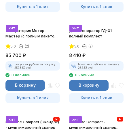
Купить в 1 клик
Купить в 1 клик
хит
хит
Лаборатория Мотор-
Дымогенератор ГД-01
Мастер (с полным пакетом
полный комплект
лицензий)
5.0
(2)
5.0
(2)
85 700
₽
8 410
₽
Бонусных рублей за покупку:
Бонусных рублей за покупку:
2573.57
руб.
252.55
руб.
В наличии
В наличии
В корзину
В корзину
Купить в 1 клик
Купить в 1 клик
хит
хит
ScanDoc Compact (Скандок)
ScanDoc Compact -
- мультимарочный сканер
мультимарочный сканер