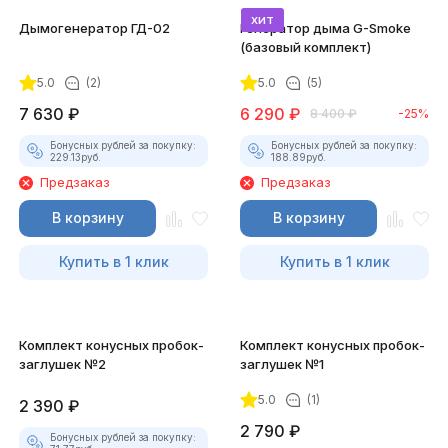
хит
Дымогенератор ГД-02
Генератор дыма G-Smoke
(базовый комплект)
5.0
(2)
5.0
(5)
7 630
₽
6 290
₽
8 400
₽
-25%
Бонусных рублей за покупку:
Бонусных рублей за покупку:
229.13
руб.
188.89
руб.
Предзаказ
Предзаказ
В корзину
В корзину
Купить в 1 клик
Купить в 1 клик
Комплект конусных пробок-
Комплект конусных пробок-
заглушек №2
заглушек №1
5.0
(1)
2 390
₽
2 790
₽
Бонусных рублей за покупку: