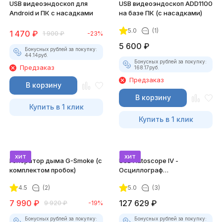
USB видеоэндоскоп для
USB видеоэндоскоп ADD1100
Android и ПК с насадками
на базе ПК (с насадками)
5.0
(1)
1 470
₽
1 900
₽
-23%
5 600
₽
Бонусных рублей за покупку:
44.14
руб.
Бонусных рублей за покупку:
Предзаказ
168.17
руб.
Предзаказ
В корзину
В корзину
Купить в 1 клик
Купить в 1 клик
хит
хит
Генератор дыма G-Smoke (c
USB Autoscope IV -
комплектом пробок)
Осциллограф
Постоловского 4 (полный
4.5
(2)
5.0
(3)
комплект)
7 990
₽
127 629
₽
9 920
₽
-19%
Бонусных рублей за покупку:
Бонусных рублей за покупку: