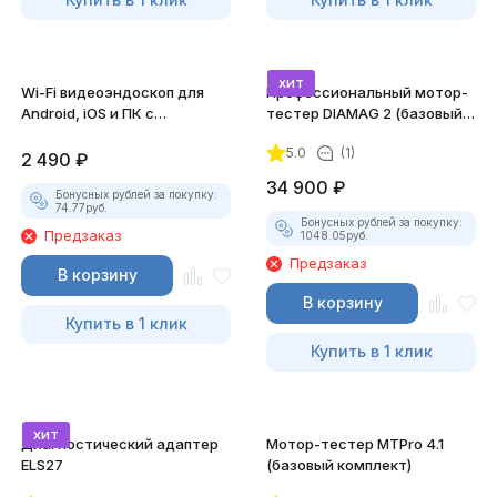
хит
Wi-Fi видеоэндоскоп для
Профессиональный мотор-
Android, iOS и ПК с
тестер DIAMAG 2 (базовый
насадками
комплект)
5.0
(1)
2 490
₽
34 900
₽
Бонусных рублей за покупку:
74.77
руб.
Бонусных рублей за покупку:
Предзаказ
1048.05
руб.
Предзаказ
В корзину
В корзину
Купить в 1 клик
Купить в 1 клик
хит
Диагностический адаптер
Мотор-тестер MTPro 4.1
ELS27
(базовый комплект)