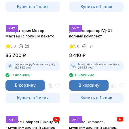
Купить в 1 клик
Купить в 1 клик
хит
хит
Лаборатория Мотор-
Дымогенератор ГД-01
Мастер (с полным пакетом
полный комплект
лицензий)
5.0
(2)
5.0
(2)
85 700
₽
8 410
₽
Бонусных рублей за покупку:
Бонусных рублей за покупку:
2573.57
руб.
252.55
руб.
В наличии
В наличии
В корзину
В корзину
Купить в 1 клик
Купить в 1 клик
хит
хит
ScanDoc Compact (Скандок)
ScanDoc Compact -
- мультимарочный сканер
мультимарочный сканер