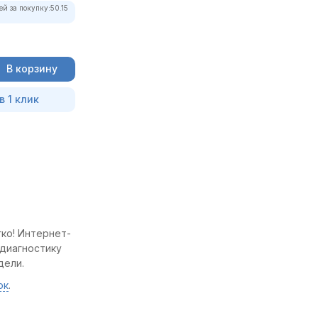
ей за покупку:
50.15
В корзину
в 1 клик
гко! Интернет-
 диагностику
дели.
ок
.