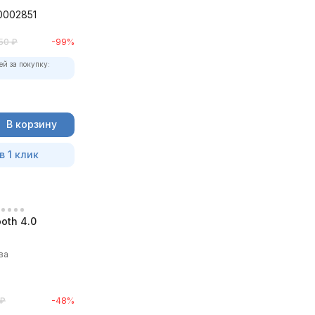
0002851
50
₽
-99%
ей за покупку:
В корзину
в 1 клик
oth 4.0
ва
₽
-48%