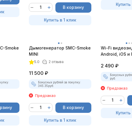
Купить 
В корзину
ик
Купить в 1 клик
C-Smoke
Дымогенератор SMC-Smoke
Wi-Fi видеоэн
MINI
Android, iOS и 
насадками
5.0
2 отзыва
2 490
₽
11 500
₽
Бонусных рубл
руб.
купку:
Бонусных рублей за покупку:
345.35
руб.
Предзаказ
Предзаказ
орзину
В корзину
Купить 
ик
Купить в 1 клик