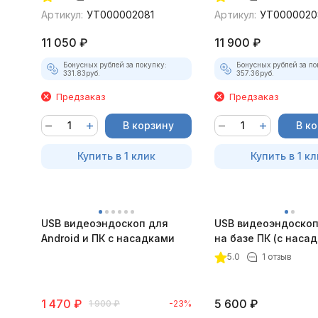
Артикул:
УТ000002081
Артикул:
УТ0000020
11 050
₽
11 900
₽
Бонусных рублей за покупку:
Бонусных рублей за по
331.83
руб.
357.36
руб.
Предзаказ
Предзаказ
В корзину
В к
Купить в 1 клик
Купить в 1 кл
USB видеоэндоскоп для
USB видеоэндоскоп
Android и ПК с насадками
на базе ПК (с наса
5.0
1 отзыв
1 470
₽
5 600
₽
1 900
₽
-23%