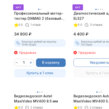
хит
хит
Профессиональный мотор-
Диагностический а
тестер DIAMAG 2 (базовый
ELS27
комплект)
5.0
1 отзыв
5.0
3 отзыва
34 900
₽
4 400
₽
Бонусных рублей за покупку:
Бонусных рублей за по
1048.05
руб.
132.13
руб.
Предзаказ
Предзаказ
В корзину
Уведомить
Купить в 1 клик
Купить в 1 кл
Видеоэндоскоп Autel
Видеоэндоскоп Aut
MaxiVideo MV400 8.5 мм
MaxiVideo MV400 5.
5.0
2 отзыва
5.0
2 отзыва