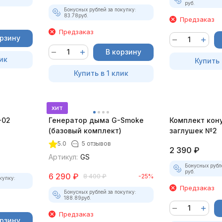
руб.
Бонусных рублей за покупку:
83.78
руб.
Предзаказ
Предзаказ
орзину
В корзину
ик
Купить 
Купить в 1 клик
хит
-02
Генератор дыма G-Smoke
Комплект кон
(базовый комплект)
заглушек №2
5.0
5 отзывов
2 390
₽
Артикул:
GS
Бонусных рубл
руб.
6 290
₽
8 400
₽
-25%
купку:
Предзаказ
Бонусных рублей за покупку:
188.89
руб.
Предзаказ
орзину