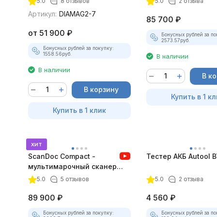
5.0
8 отзывов
5.0
2 отзыва
Артикул:
DIAMAG2-7
85 700
₽
от
51 900
₽
Бонусных рублей за по
2573.57
руб.
Бонусных рублей за покупку:
1558.56
руб.
В наличии
В наличии
В к
В корзину
Купить в 1 кл
Купить в 1 клик
хит
ScanDoc Compact -
Тестер АКБ Autool 
мультимарочный сканер
(Полный)
5.0
5 отзывов
5.0
2 отзыва
89 900
₽
4 560
₽
Бонусных рублей за покупку:
Бонусных рублей за по