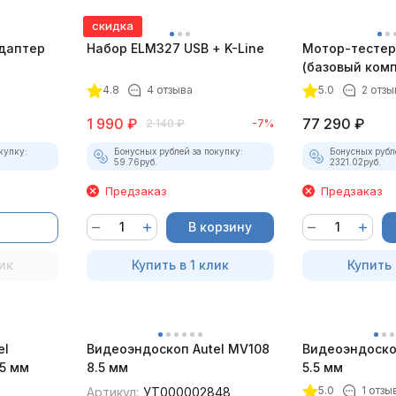
скидка
даптер
Набор ELM327 USB + K-Line
Мотор-тестер 
(базовый комп
4.8
4 отзыва
5.0
2 отзы
1 990
₽
77 290
₽
2 140
₽
-7%
купку:
Бонусных рублей за покупку:
Бонусных рубл
59.76
руб.
2321.02
руб.
Предзаказ
Предзаказ
В корзину
ик
Купить в 1 клик
Купить 
el
Видеоэндоскоп Autel MV108
Видеоэндоско
5 мм
8.5 мм
5.5 мм
5.0
1 отзы
Артикул:
УТ000002848