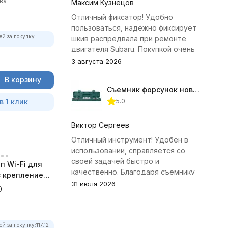
ва
Максим Кузнецов
Отличный фиксатор! Удобно
пользоваться, надёжно фиксирует
ей за покупку:
шкив распредвала при ремонте
двигателя Subaru. Покупкой очень
доволен.
3 августа 2026
В корзину
Съемник форсунок новых дизельных двигателей Jonnesway
в 1 клик
5.0
Виктор Сергеев
Отличный инструмент! Удобен в
использовании, справляется со
своей задачей быстро и
п Wi-Fi для
качественно. Благодаря съемнику
 с креплением
удалось избежать лишних хлопот с
31 июля 2026
а
0
демонтажем головки блока
цилиндров.
ей за покупку:
117.12