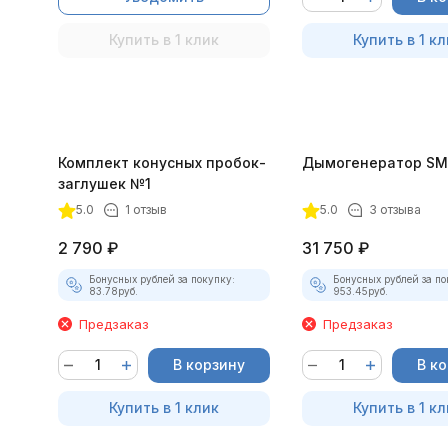
Купить в 1 клик
Купить в 1 кл
Комплект конусных пробок-
Дымогенератор SM
заглушек №1
5.0
1 отзыв
5.0
3 отзыва
2 790
₽
31 750
₽
Бонусных рублей за покупку:
Бонусных рублей за по
83.78
руб.
953.45
руб.
Предзаказ
Предзаказ
В корзину
В к
Купить в 1 клик
Купить в 1 кл