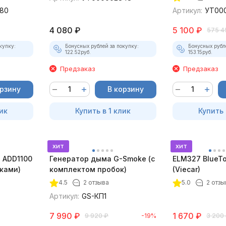
80
Артикул:
УТ00
4 080
₽
5 100
₽
575 4
купку:
Бонусных рублей за покупку:
Бонусных рубл
122.52
руб.
153.15
руб.
Предзаказ
Предзаказ
орзину
В корзину
ик
Купить в 1 клик
Купить 
хит
хит
 ADD1100
Генератор дыма G-Smoke (c
ELM327 BlueTo
дками)
комплектом пробок)
(Viecar)
4.5
2 отзыва
5.0
2 отзы
Артикул:
GS-КП1
7 990
₽
1 670
₽
9 920
₽
-19%
3 200