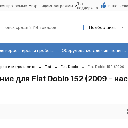
Тех.
ная программа
Юр. лицам
Программы
Выполнено
поддержка
Подбор диагностического оборудования по марке и модели авто
ля корректировки пробега
Оборудование для чип-тюнинга
рке и модели авто
Fiat
Fiat Doblo
Fiat Doblo 152 (2009 -
е для Fiat Doblo 152 (2009 - нас