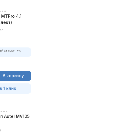
MTPro 4.1
лект)
ва
ей за покупку:
В корзину
в 1 клик
п Autel MV105
в