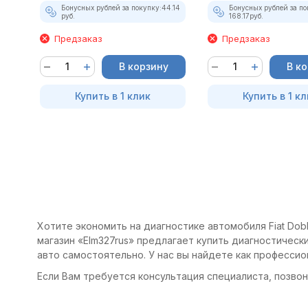
Бонусных рублей за покупку:
44.14
Бонусных рублей за по
руб.
168.17
руб.
Предзаказ
Предзаказ
В корзину
В к
Купить в 1 клик
Купить в 1 кл
Хотите экономить на диагностике автомобиля Fiat Dobl
магазин «Elm327rus» предлагает купить диагностические
авто самостоятельно. У нас вы найдете как професси
Если Вам требуется консультация специалиста, позвони