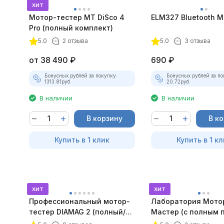
хит
Мотор-тестер MT DiSco 4
ELM327 Bluetooth Mi
Pro (полный комплект)
5.0
2 отзыва
5.0
3 отзыва
от
38 490
₽
690
₽
Бонусных рублей за покупку:
Бонусных рублей за по
1313.81
руб.
20.72
руб.
В наличии
В наличии
В корзину
В к
Купить в 1 клик
Купить в 1 кл
хит
хит
Профессиональный мотор-
Лаборатория Мото
тестер DIAMAG 2 (полный/
Мастер (с полным 
максимальный комплект)
лицензий)