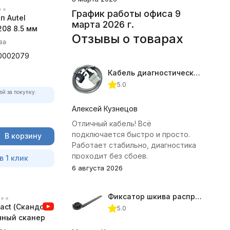
График работы офиса 9
п Autel
марта 2026 г.
08 8.5 мм
Отзывы о товарах
ва
0002079
Кабель диагностический ГАЗ 24 для АВТОАС
5.0
ей за покупку:
Алексей Кузнецов
Отличный кабель! Всё
подключается быстро и просто.
В корзину
Работает стабильно, диагностика
проходит без сбоев.
в 1 клик
6 августа 2026
Фиксатор шкива распредвала (Subaru) JTC-4409
act (Скандок)
5.0
чный сканер