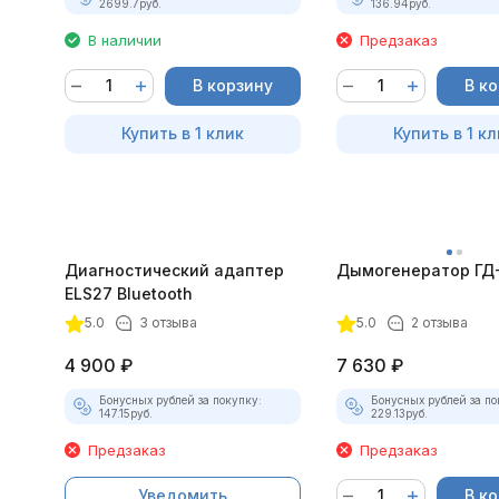
2699.7
руб.
136.94
руб.
В наличии
Предзаказ
В корзину
В к
Купить в 1 клик
Купить в 1 кл
Диагностический адаптер
Дымогенератор ГД
ELS27 Bluetooth
5.0
3 отзыва
5.0
2 отзыва
4 900
₽
7 630
₽
Бонусных рублей за покупку:
Бонусных рублей за по
147.15
руб.
229.13
руб.
Предзаказ
Предзаказ
Уведомить
В к