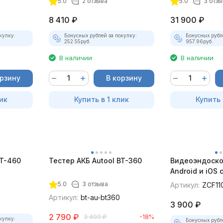
5.0
2 отзыва
5.0
3 отзы
8 410
₽
31 900
₽
купку:
Бонусных рублей за покупку:
Бонусных рубл
252.55
руб.
957.96
руб.
В наличии
В наличии
орзину
В корзину
ик
Купить в 1 клик
Купить 
BT-460
Тестер АКБ Autool BT-360
Видеоэндоско
Android и iOS
для смартфон
5.0
3 отзыва
Артикул:
ZCF11
Артикул:
bt-au-bt360
3 900
₽
2 790
₽
3 400
₽
-18%
купку:
Бонусных рубл