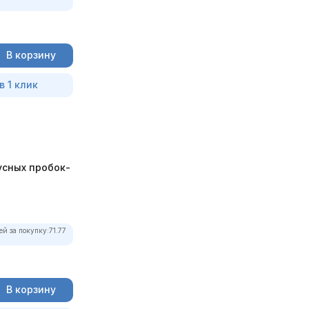
В корзину
в 1 клик
усных пробок-
ей за покупку:
71.77
В корзину