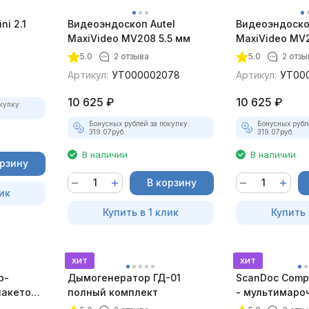
ni 2.1
Видеоэндоскоп Autel
Видеоэндоско
MaxiVideo MV208 5.5 мм
MaxiVideo MV2
5.0
2 отзыва
5.0
2 отзы
Артикул:
УТ000002078
Артикул:
УТ00
10 625
₽
10 625
₽
купку:
Бонусных рублей за покупку:
Бонусных рубл
319.07
руб.
319.07
руб.
В наличии
В наличии
орзину
В корзину
ик
Купить в 1 клик
Купить 
хит
хит
р-
Дымогенератор ГД-01
ScanDoc Comp
пакетом
полный комплект
- мультимаро