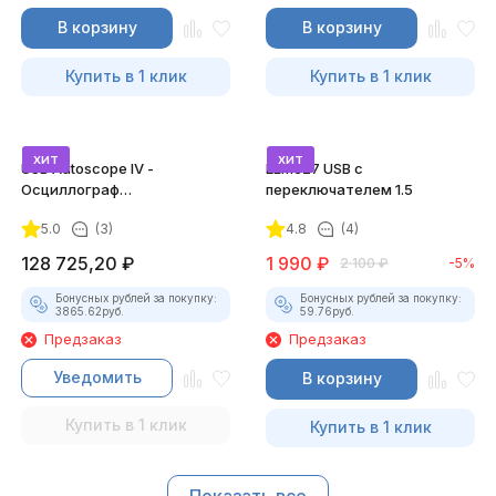
В корзину
В корзину
Купить в 1 клик
Купить в 1 клик
хит
хит
USB Autoscope IV -
ELM327 USB с
Осциллограф
переключателем 1.5
Постоловского 4 (полный
5.0
(3)
4.8
(4)
комплект)
128 725,20
₽
1 990
₽
2 100
₽
-5%
Бонусных рублей за покупку:
Бонусных рублей за покупку:
3865.62
руб.
59.76
руб.
Предзаказ
Предзаказ
Уведомить
В корзину
Купить в 1 клик
Купить в 1 клик