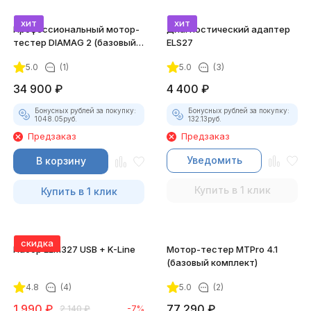
хит
хит
Профессиональный мотор-
Диагностический адаптер
тестер DIAMAG 2 (базовый
ELS27
комплект)
5.0
(1)
5.0
(3)
34 900
₽
4 400
₽
Бонусных рублей за покупку:
Бонусных рублей за покупку:
1048.05
руб.
132.13
руб.
Предзаказ
Предзаказ
Уведомить
В корзину
Купить в 1 клик
Купить в 1 клик
скидка
Набор ELM327 USB + K-Line
Мотор-тестер MTPro 4.1
(базовый комплект)
4.8
(4)
5.0
(2)
1 990
₽
77 290
₽
2 140
₽
-7%