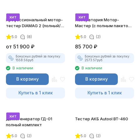
хит
хит
Профессиональный мотор-
Лаборатория Мотор-
тестер DIAMAG 2 (полный/
Мастер (с полным пакетом
максимальный комплект)
лицензий)
5.0
(8)
5.0
(2)
от
51 900
₽
85 700
₽
Бонусных рублей за покупку:
Бонусных рублей за покупку:
1558.56
руб.
2573.57
руб.
В наличии
В наличии
В корзину
В корзину
Купить в 1 клик
Купить в 1 клик
хит
Дымогенератор ГД-01
Тестер АКБ Autool BT-460
полный комплект
5.0
(2)
5.0
(2)