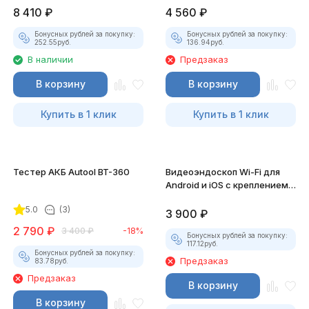
8 410
₽
4 560
₽
Бонусных рублей за покупку:
Бонусных рублей за покупку:
252.55
руб.
136.94
руб.
В наличии
Предзаказ
В корзину
В корзину
Купить в 1 клик
Купить в 1 клик
Тестер АКБ Autool BT-360
Видеоэндоскоп Wi-Fi для
Android и iOS с креплением
для смартфона
5.0
(3)
3 900
₽
2 790
₽
3 400
₽
-18%
Бонусных рублей за покупку:
117.12
руб.
Бонусных рублей за покупку:
Предзаказ
83.78
руб.
Предзаказ
В корзину
В корзину