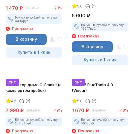
5.0
(1)
1 470
₽
1 900
₽
-23%
5 600
₽
Бонусных рублей за покупку:
44.14
руб.
Бонусных рублей за покупку:
Предзаказ
168.17
руб.
Предзаказ
В корзину
В корзину
Купить в 1 клик
Купить в 1 клик
хит
хит
Генератор дыма G-Smoke (c
ELM327 BlueTooth 4.0
комплектом пробок)
(Viecar)
4.5
(2)
5.0
(2)
7 990
₽
1 670
₽
9 920
₽
-19%
3 200
₽
-48%
Бонусных рублей за покупку:
Бонусных рублей за покупку:
239.94
руб.
50.15
руб.
Предзаказ
Предзаказ