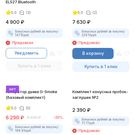
ELS27 Bluetooth
5.0
(3)
5.0
(2)
4 900
₽
7 630
₽
Бонусных рублей за покупку:
Бонусных рублей за покупку:
147.15
руб.
229.13
руб.
Предзаказ
Предзаказ
Уведомить
В корзину
Купить в 1 клик
Купить в 1 клик
хит
Генератор дыма G-Smoke
Комплект конусных пробок-
(базовый комплект)
заглушек №2
5.0
(5)
2 390
₽
6 290
₽
8 400
₽
-25%
Бонусных рублей за покупку:
71.77
руб.
Бонусных рублей за покупку:
Предзаказ
188.89
руб.