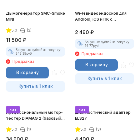
Дымогенератор SMC-Smoke
Wi-Fi видеоэндоскоп для
MINI
Android, iOS и ПК с
насадками
5.0
(2)
2 490
₽
11 500
₽
Бонусных рублей за покупку:
74.77
руб.
Бонусных рублей за покупку:
Предзаказ
345.35
руб.
Предзаказ
В корзину
В корзину
Купить в 1 клик
Купить в 1 клик
хит
хит
Профессиональный мотор-
Диагностический адаптер
тестер DIAMAG 2 (базовый
ELS27
комплект)
5.0
(1)
5.0
(3)
34 900
₽
4 400
₽