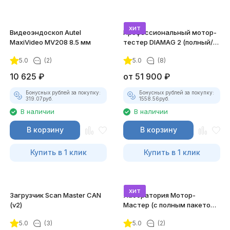
хит
Видеоэндоскоп Autel
Профессиональный мотор-
MaxiVideo MV208 8.5 мм
тестер DIAMAG 2 (полный/
максимальный комплект)
5.0
(2)
5.0
(8)
10 625
₽
от
51 900
₽
Бонусных рублей за покупку:
Бонусных рублей за покупку:
319.07
руб.
1558.56
руб.
В наличии
В наличии
В корзину
В корзину
Купить в 1 клик
Купить в 1 клик
хит
Загрузчик Scan Master CAN
Лаборатория Мотор-
(v2)
Мастер (с полным пакетом
лицензий)
5.0
(3)
5.0
(2)