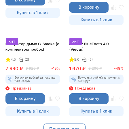
В корзину
Купить в 1 клик
Купить в 1 клик
хит
хит
Генератор дыма G-Smoke (c
ELM327 BlueTooth 4.0
комплектом пробок)
(Viecar)
4.5
(2)
5.0
(2)
7 990
₽
1 670
₽
9 920
₽
-19%
3 200
₽
-48%
Бонусных рублей за покупку:
Бонусных рублей за покупку:
239.94
руб.
50.15
руб.
Предзаказ
Предзаказ
В корзину
В корзину
Купить в 1 клик
Купить в 1 клик