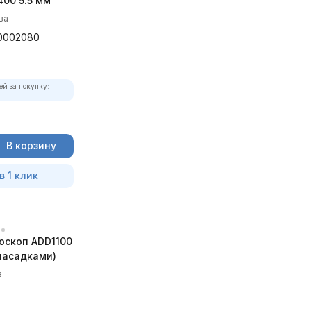
00 5.5 мм
ва
0002080
ей за покупку:
В корзину
в 1 клик
оскоп ADD1100
 насадками)
в