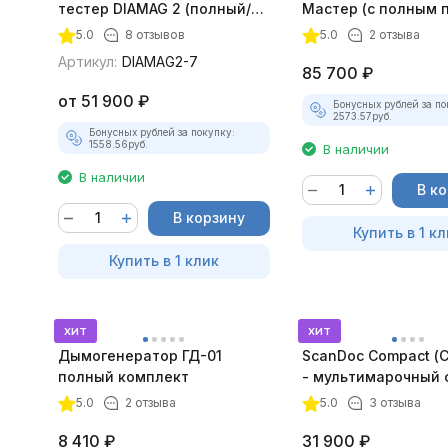
тестер DIAMAG 2 (полный/
Мастер (с полным 
максимальный комплект)
лицензий)
5.0
8 отзывов
5.0
2 отзыва
Артикул:
DIAMAG2-7
85 700
₽
от
51 900
₽
Бонусных рублей за по
2573.57
руб.
Бонусных рублей за покупку:
1558.56
руб.
В наличии
В наличии
В к
В корзину
Купить в 1 кл
Купить в 1 клик
хит
хит
Дымогенератор ГД-01
ScanDoc Compact (
полный комплект
- мультимарочный 
5.0
2 отзыва
5.0
3 отзыва
8 410
₽
31 900
₽