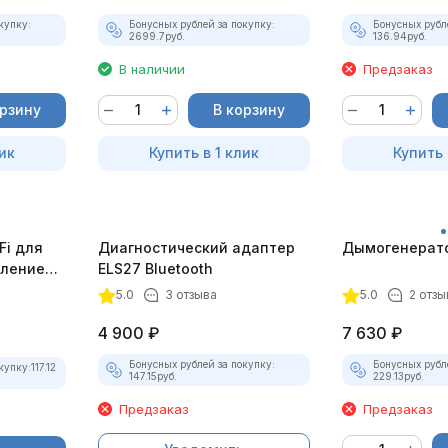
купку:
Бонусных рублей за покупку:
Бонусных рубл
2699.7
руб.
136.94
руб.
В наличии
Предзаказ
орзину
В корзину
ик
Купить в 1 клик
Купить 
Fi для
Диагностический адаптер
Дымогенерато
еплением
ELS27 Bluetooth
5.0
3 отзыва
5.0
2 отзы
4 900
₽
7 630
₽
Бонусных рублей за покупку:
Бонусных рубл
купку:
117.12
147.15
руб.
229.13
руб.
Предзаказ
Предзаказ