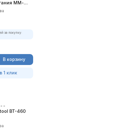
гания ММ-
олный
ва
ей за покупку:
В корзину
в 1 клик
tool BT-460
ва