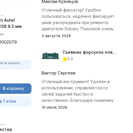
Максим Кузнецов
Отличный фиксатор! Удобно
пользоваться, надёжно фиксирует
п Autel
шкив распредвала при ремонте
08 8.5 мм
двигателя Subaru. Покупкой очень
ва
доволен.
3 августа 2026
0002079
Съемник форсунок новых дизельных двигателей Jonnesway
5.0
ей за покупку:
Виктор Сергеев
Отличный инструмент! Удобен в
использовании, справляется со
В корзину
своей задачей быстро и
качественно. Благодаря съемнику
в 1 клик
удалось избежать лишних хлопот с
31 июля 2026
демонтажем головки блока
цилиндров.
естер