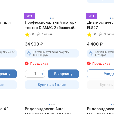
хит
хит
оп для
Профессиональный мотор-
Диагностичес
тестер DIAMAG 2 (базовый
ELS27
комплект)
5.0
1 отзыв
5.0
3 отзы
34 900
₽
4 400
₽
купку:
74.77
Бонусных рублей за покупку:
Бонусных рубл
1048.05
руб.
132.13
руб.
Предзаказ
Предзаказ
орзину
В корзину
Увед
ик
Купить в 1 клик
Купить 
 4.1
Видеоэндоскоп Autel
Видеоэндоско