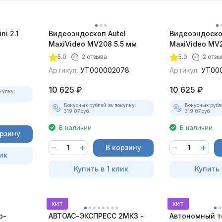
ni 2.1
Видеоэндоскоп Autel
Видеоэндоско
MaxiVideo MV208 5.5 мм
MaxiVideo MV2
5.0
2 отзыва
5.0
2 отзы
Артикул:
УТ000002078
Артикул:
УТ00
10 625
₽
10 625
₽
купку:
Бонусных рублей за покупку:
Бонусных рубл
319.07
руб.
319.07
руб.
В наличии
В наличии
орзину
В корзину
ик
Купить в 1 клик
Купить 
хит
хит
р-
АВТОАС-ЭКСПРЕСС 2МК3 -
Автономный т