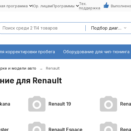
Тех.
ная программа
Юр. лицам
Программы
Выполнено
поддержка
Подбор диагностического оборудования по марке и модели авто
ля корректировки пробега
Оборудование для чип-тюнинга
рке и модели авто
Renault
ие для Renault
rkana
Renault 19
Rena
ster
Renault Espace
Rena