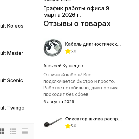
График работы офиса 9
марта 2026 г.
Отзывы о товарах
ult Koleos
Кабель диагностический ГАЗ 24 для АВТОАС
5.0
ult Master
Алексей Кузнецов
Отличный кабель! Всё
ult Scenic
подключается быстро и просто.
Работает стабильно, диагностика
проходит без сбоев.
6 августа 2026
ult Twingo
Фиксатор шкива распредвала (Subaru) JTC-4409
5.0