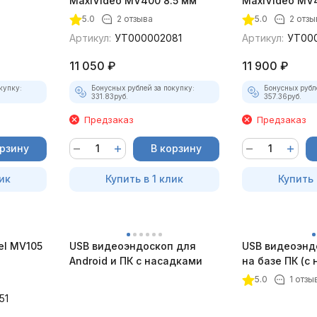
)
MaxiVideo MV400 8.5 мм
MaxiVideo MV4
5.0
2 отзыва
5.0
2 отзы
Артикул:
УТ000002081
Артикул:
УТ00
11 050
₽
11 900
₽
купку:
Бонусных рублей за покупку:
Бонусных рубл
331.83
руб.
357.36
руб.
Предзаказ
Предзаказ
орзину
В корзину
ик
Купить в 1 клик
Купить 
el MV105
USB видеоэндоскоп для
USB видеоэнд
Android и ПК с насадками
на базе ПК (с
5.0
1 отзы
51