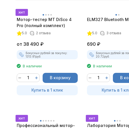
хит
Мотор-тестер MT DiSco 4
ELM327 Bluetooth Mi
Pro (полный комплект)
5.0
2 отзыва
5.0
3 отзыва
от
38 490
₽
690
₽
Бонусных рублей за покупку:
Бонусных рублей за по
1313.81
руб.
20.72
руб.
В наличии
В наличии
В корзину
В к
Купить в 1 клик
Купить в 1 кл
хит
хит
Профессиональный мотор-
Лаборатория Мото