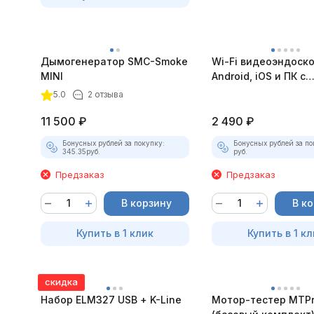
Дымогенератор SMC-Smoke
Wi-Fi видеоэндоск
MINI
Android, iOS и ПК с
насадками
5.0
2 отзыва
11 500
₽
2 490
₽
Бонусных рублей за покупку:
Бонусных рублей за по
345.35
руб.
руб.
Предзаказ
Предзаказ
В корзину
В к
Купить в 1 клик
Купить в 1 кл
скидка
Набор ELM327 USB + K-Line
Мотор-тестер MTPro