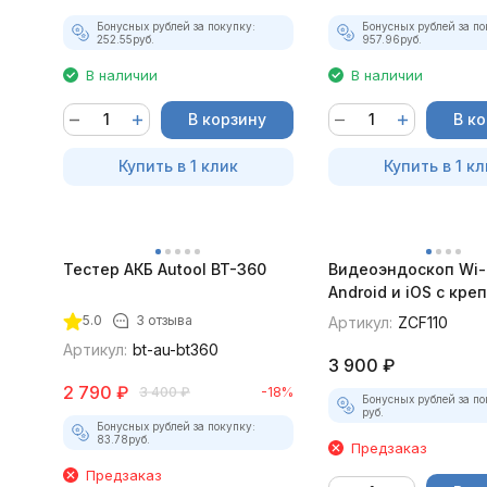
Бонусных рублей за покупку:
Бонусных рублей за по
252.55
руб.
957.96
руб.
В наличии
В наличии
В корзину
В к
Купить в 1 клик
Купить в 1 кл
Тестер АКБ Autool BT-360
Видеоэндоскоп Wi-
Android и iOS с кр
для смартфона
5.0
3 отзыва
Артикул:
ZCF110
Артикул:
bt-au-bt360
3 900
₽
2 790
₽
3 400
₽
-18%
Бонусных рублей за по
руб.
Бонусных рублей за покупку:
83.78
руб.
Предзаказ
Предзаказ