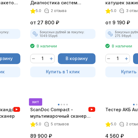
пакетом
Диагностика систем
катушек зажи
зажигания
ТК-01 (v2) (п
5.0
2 отзыва
5.0
3 отзы
комплект)
от
27 800
₽
от
9 190
₽
купку:
Бонусных рублей за покупку:
Бонусных рубл
1049.55
руб.
275.98
руб.
В наличии
В наличии
орзину
В корзину
ик
Купить в 1 клик
Купить 
хит
Скандок)
ScanDoc Compact -
Тестер АКБ Au
сканер
мультимарочный сканер
(Полный)
5.0
5 отзывов
5.0
2 отзы
89 900
₽
4 560
₽