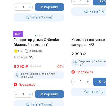
В к
В корзину
Купить в 1 кл
Купить в 1 клик
хит
Генератор дыма G-Smoke
Комплект конусных
(базовый комплект)
заглушек №2
5.0
5 отзывов
2 390
₽
Артикул:
GS
Бонусных рублей за по
руб.
6 290
₽
8 400
₽
-25%
Предзаказ
Бонусных рублей за покупку:
188.89
руб.
В к
Предзаказ
Купить в 1 кл
В корзину
Купить в 1 клик