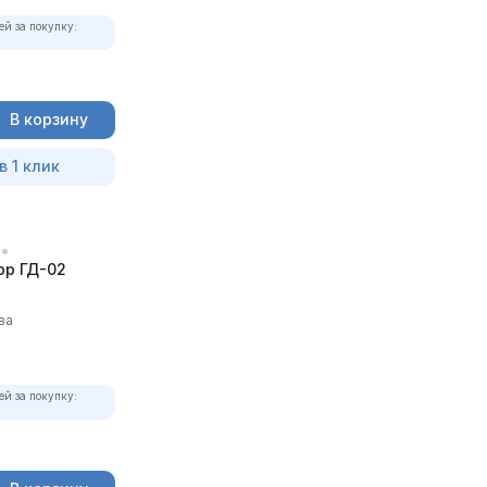
ей за покупку:
В корзину
в 1 клик
р ГД-02
ва
ей за покупку: