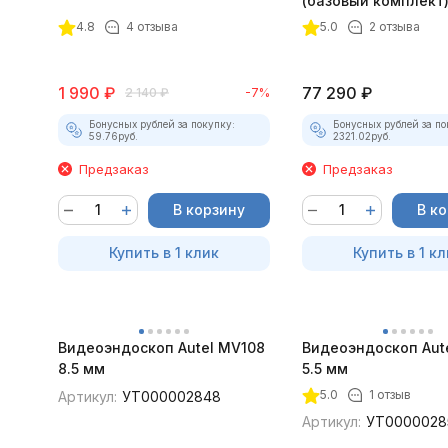
(базовый комплект
4.8
4 отзыва
5.0
2 отзыва
1 990
₽
77 290
₽
2 140
₽
-7%
Бонусных рублей за покупку:
Бонусных рублей за по
59.76
руб.
2321.02
руб.
Предзаказ
Предзаказ
В корзину
В к
Купить в 1 клик
Купить в 1 кл
Видеоэндоскоп Autel MV108
Видеоэндоскоп Aut
8.5 мм
5.5 мм
5.0
1 отзыв
Артикул:
УТ000002848
Артикул:
УТ0000028