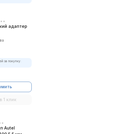
кий адаптер
ва
ей за покупку:
омить
в 1 клик
п Autel