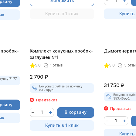
Уведомить
орзину
Купить в 1 клик
Купить 
ик
 пробок-
Комплект конусных пробок-
Дымогенерат
заглушек №1
5.0
1 отзыв
5.0
3 отзы
2 790
₽
купку:
71.77
31 750
₽
Бонусных рублей за покупку:
83.78
руб.
Бонусных рубл
953.45
руб.
Предзаказ
орзину
Предзаказ
В корзину
ик
Купить в 1 клик
Купить 