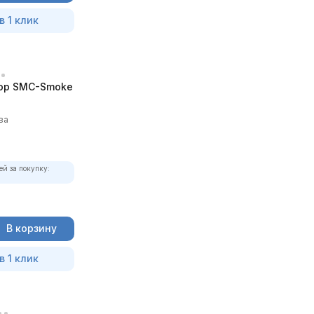
в 1 клик
ор SMC-Smoke
ва
ей за покупку:
В корзину
в 1 клик