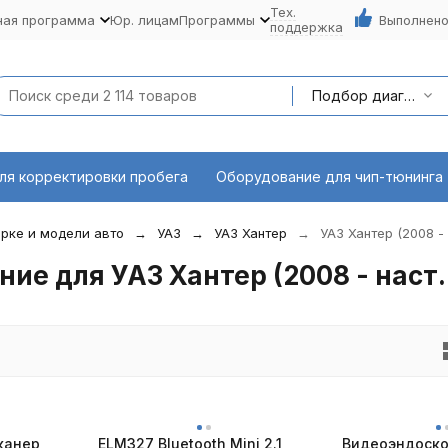
Тех.
ная программа
Юр. лицам
Программы
Выполнено
поддержка
Подбор диагностического оборудования по марке и модели авто
ля корректировки пробега
Оборудование для чип-тюнинга
рке и модели авто
УАЗ
УАЗ Хантер
УАЗ Хантер (2008 - 
ие для УАЗ Хантер (2008 - наст.
канер
ELM327 Bluetooth Mini 2.1
Видеоэндоско