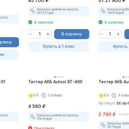
85 700
₽
от
27 800
₽
Бонусных рублей за покупку:
Бонусных рубл
2573.57
руб.
1049.55
руб.
купку:
В наличии
В наличии
В корзину
орзину
Купить в 1 клик
Купить 
ик
-01
Тестер АКБ Autool BT-460
Тестер АКБ Au
5.0
2 отзыва
5.0
3 отзы
Артикул:
bt-au
4 560
₽
2 790
₽
3 400
купку:
Бонусных рублей за покупку:
136.94
руб.
Бонусных рубл
83.78
руб.
Предзаказ