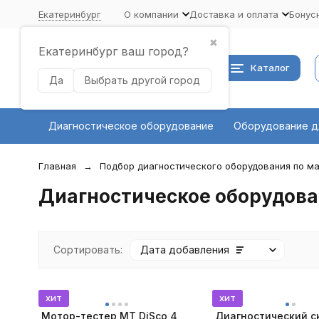
Екатеринбург
О компании
Доставка и оплата
Бонус
✖
Екатеринбург ваш город?
Каталог
Да
Выбрать другой город
Диагностическое оборудование
Оборудование д
Главная
Подбор диагностического оборудования по ма
Диагностическое оборудован
Сортировать:
Дата добавления
хит
хит
Мотор-тестер MT DiSco 4
Диагностический с