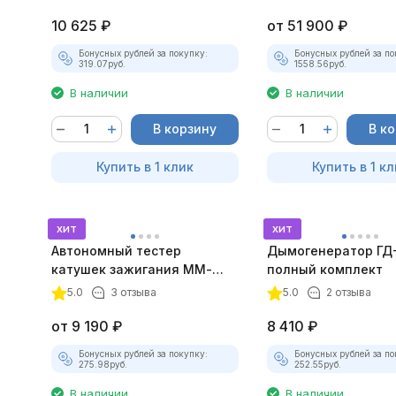
10 625
₽
от
51 900
₽
Бонусных рублей за покупку:
Бонусных рублей за по
319.07
руб.
1558.56
руб.
В наличии
В наличии
В корзину
В к
Купить в 1 клик
Купить в 1 кл
хит
хит
Автономный тестер
Дымогенератор ГД
катушек зажигания ММ-
полный комплект
ТК-01 (v2) (полный
5.0
3 отзыва
5.0
2 отзыва
комплект)
от
9 190
₽
8 410
₽
Бонусных рублей за покупку:
Бонусных рублей за по
275.98
руб.
252.55
руб.
В наличии
В наличии