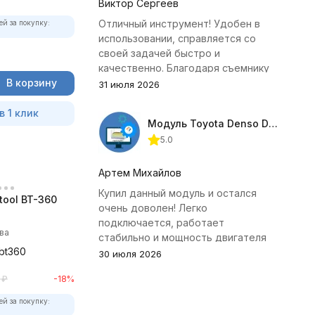
Виктор Сергеев
Отличный инструмент! Удобен в
ей за покупку:
использовании, справляется со
своей задачей быстро и
качественно. Благодаря съемнику
В корзину
удалось избежать лишних хлопот с
31 июля 2026
демонтажем головки блока
цилиндров.
в 1 клик
Модуль Toyota Denso Diesel 2.8D для ChipTuningPRO
5.0
Артем Михайлов
Купил данный модуль и остался
tool BT-360
очень доволен! Легко
подключается, работает
ва
стабильно и мощность двигателя
-bt360
заметно увеличилась. Рекомендую
30 июля 2026
всем, кто занимается тюнингом
₽
-18%
Toyota.
ей за покупку: