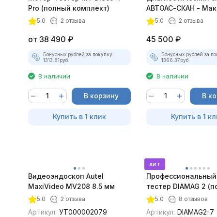
Pro (полный комплект)
АВТОАС-СКАН - Мак
5.0
2 отзыва
5.0
2 отзыва
от
38 490
₽
45 500
₽
Бонусных рублей за покупку:
Бонусных рублей за по
1313.81
руб.
1366.37
руб.
В наличии
В наличии
В корзину
В к
Купить в 1 клик
Купить в 1 кл
хит
Видеоэндоскоп Autel
Профессиональный
MaxiVideo MV208 8.5 мм
тестер DIAMAG 2 (п
максимальный ком
5.0
2 отзыва
5.0
8 отзывов
Артикул:
УТ000002079
Артикул:
DIAMAG2-7