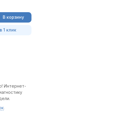
В корзину
в 1 клик
о! Интернет-
иагностику
дели.
ок
.