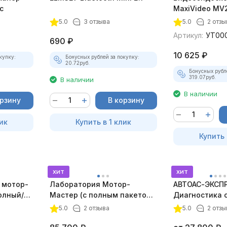
с
MaxiVideo MV2
5.0
3 отзыва
5.0
2 отзы
Артикул:
УТ00
690
₽
10 625
₽
купку:
Бонусных рублей за покупку:
20.72
руб.
Бонусных рубл
319.07
руб.
В наличии
В наличии
орзину
В корзину
ик
Купить в 1 клик
Купить 
хит
хит
 мотор-
Лаборатория Мотор-
АВТОАС-ЭКСПР
олный/
Мастер (с полным пакетом
Диагностика 
плект)
лицензий)
зажигания
5.0
2 отзыва
5.0
2 отзы