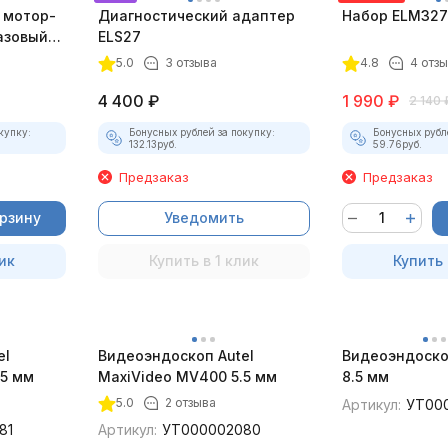
 мотор-
Диагностический адаптер
Набор ELM327 
азовый
ELS27
5.0
3 отзыва
4.8
4 отз
4 400
₽
1 990
₽
2 140
купку:
Бонусных рублей за покупку:
Бонусных рубл
132.13
руб.
59.76
руб.
Предзаказ
Предзаказ
орзину
Уведомить
ик
Купить в 1 клик
Купить 
el
Видеоэндоскоп Autel
Видеоэндоско
.5 мм
MaxiVideo MV400 5.5 мм
8.5 мм
5.0
2 отзыва
Артикул:
УТ00
81
Артикул:
УТ000002080