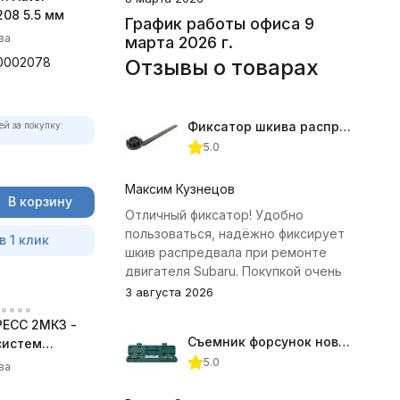
08 5.5 мм
График работы офиса 9
ва
марта 2026 г.
0002078
Отзывы о товарах
Фиксатор шкива распредвала (Subaru) JTC-4409
ей за покупку:
5.0
Максим Кузнецов
В корзину
Отличный фиксатор! Удобно
пользоваться, надёжно фиксирует
в 1 клик
шкив распредвала при ремонте
двигателя Subaru. Покупкой очень
доволен.
3 августа 2026
ЕСС 2МК3 -
Съемник форсунок новых дизельных двигателей Jonnesway
систем
5.0
ва