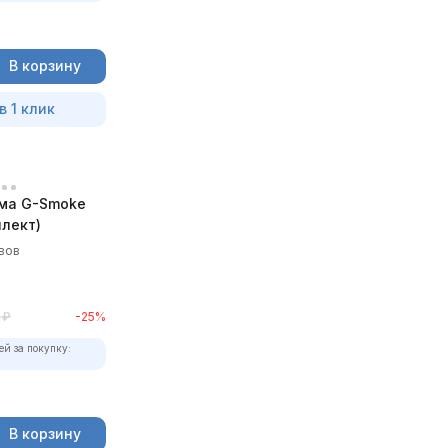
В корзину
в 1 клик
ма G-Smoke
лект)
вов
₽
-25%
ей за покупку:
В корзину