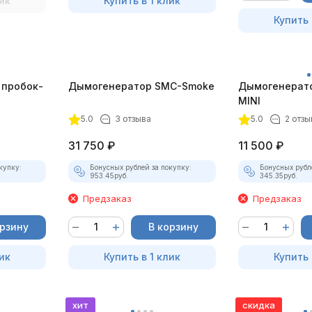
ик
Купить в 1 клик
Купить 
 пробок-
Дымогенератор SMC-Smoke
Дымогенерат
MINI
5.0
3 отзыва
5.0
2 отзы
31 750
₽
11 500
₽
купку:
Бонусных рублей за покупку:
Бонусных рубл
953.45
руб.
345.35
руб.
Предзаказ
Предзаказ
орзину
В корзину
ик
Купить в 1 клик
Купить 
хит
скидка