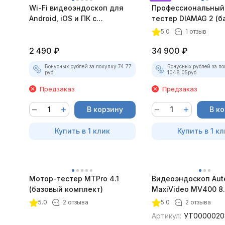
Wi-Fi видеоэндоскоп для
Профессиональный
Android, iOS и ПК с
тестер DIAMAG 2 (б
насадками
комплект)
5.0
1 отзыв
2 490
₽
34 900
₽
Бонусных рублей за покупку:
74.77
Бонусных рублей за по
руб.
1048.05
руб.
Предзаказ
Предзаказ
В корзину
В к
Купить в 1 клик
Купить в 1 кл
Мотор-тестер MTPro 4.1
Видеоэндоскоп Aut
(базовый комплект)
MaxiVideo MV400 8
5.0
2 отзыва
5.0
2 отзыва
Артикул:
УТ0000020