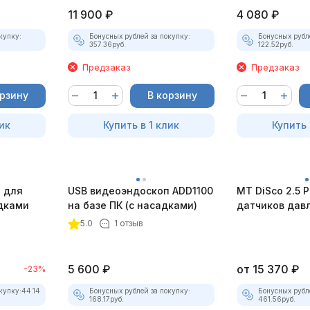
11 900
₽
4 080
₽
купку:
Бонусных рублей за покупку:
Бонусных рубл
357.36
руб.
122.52
руб.
Предзаказ
Предзаказ
орзину
В корзину
ик
Купить в 1 клик
Купить 
 для
USB видеоэндоскоп ADD1100
MT DiSco 2.5 P
адками
на базе ПК (с насадками)
датчиков дав
разрежения)
5.0
1 отзыв
5 600
₽
от
15 370
₽
-23%
купку:
44.14
Бонусных рублей за покупку:
Бонусных рубл
168.17
руб.
461.56
руб.