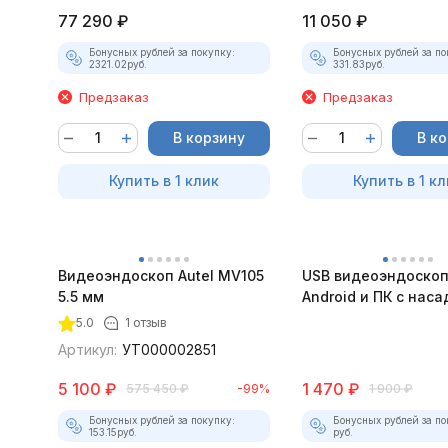
77 290
₽
11 050
₽
Бонусных рублей за покупку:
Бонусных рублей за по
2321.02
руб.
331.83
руб.
Предзаказ
Предзаказ
В корзину
В к
Купить в 1 клик
Купить в 1 кл
Видеоэндоскоп Autel MV105
USB видеоэндоскоп
5.5 мм
Android и ПК с нас
5.0
1 отзыв
Артикул:
УТ000002851
5 100
₽
1 470
₽
575 450
₽
-99%
1 900
₽
Бонусных рублей за покупку:
Бонусных рублей за по
153.15
руб.
руб.