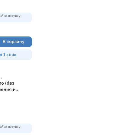
ей за покупку:
В корзину
в 1 клик
ro (без
ления и
ей за покупку: