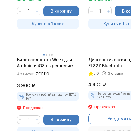
В корзину
В к
Купить в 1 клик
Купить в 1 кл
Видеоэндоскоп Wi-Fi для
Диагностический а
Android и iOS с креплением
ELS27 Bluetooth
для смартфона
5.0
3 отзыва
Артикул:
ZCF110
4 900
₽
3 900
₽
Бонусных рублей за по
Бонусных рублей за покупку:
117.12
147.15
руб.
руб.
Предзаказ
Предзаказ
Уведомить
В корзину