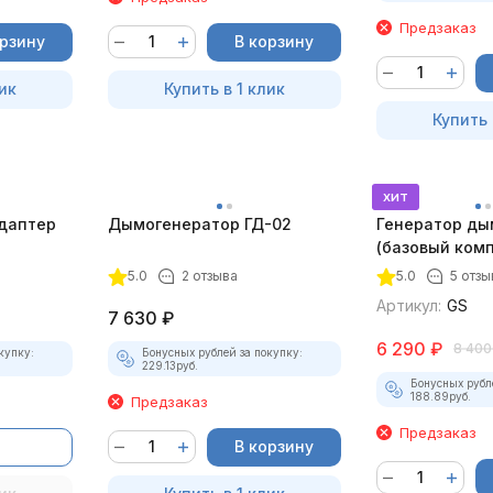
Предзаказ
орзину
В корзину
ик
Купить в 1 клик
Купить 
хит
даптер
Дымогенератор ГД-02
Генератор ды
(базовый комп
5.0
2 отзыва
5.0
5 отзы
Артикул:
GS
7 630
₽
6 290
₽
8 400
купку:
Бонусных рублей за покупку:
229.13
руб.
Бонусных рубл
188.89
руб.
Предзаказ
Предзаказ
В корзину