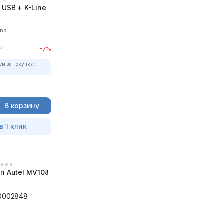
USB + K-Line
ыва
₽
-7%
ей за покупку:
В корзину
в 1 клик
п Autel MV108
0002848