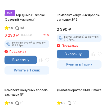
хит
Генератор дыма G-Smoke
Комплект конусных пробок-
(базовый комплект)
заглушек №2
5.0
(5)
2 390
₽
6 290
₽
8 400
₽
-25%
Бонусных рублей за покупку:
71.77
руб.
Бонусных рублей за покупку:
Предзаказ
188.89
руб.
Предзаказ
В корзину
В корзину
Купить в 1 клик
Купить в 1 клик
Комплект конусных пробок-
Дымогенератор SMC-Smoke
заглушек №1
5.0
(1)
5.0
(3)