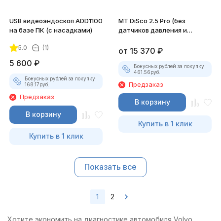
USB видеоэндоскоп ADD1100
MT DiSco 2.5 Pro (без
на базе ПК (с насадками)
датчиков давления и
разрежения)
5.0
(1)
от
15 370
₽
5 600
₽
Бонусных рублей за покупку:
461.56
руб.
Бонусных рублей за покупку:
Предзаказ
168.17
руб.
Предзаказ
В корзину
В корзину
Купить в 1 клик
Купить в 1 клик
Показать все
1
2
Хотите экономить на диагностике автомобиля Volvo,