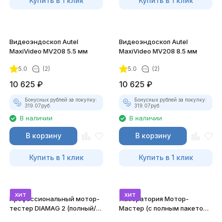
Купить в 1 клик
Купить в 1 клик
Видеоэндоскоп Autel
Видеоэндоскоп Autel
MaxiVideo MV208 5.5 мм
MaxiVideo MV208 8.5 мм
5.0
(2)
5.0
(2)
10 625
₽
10 625
₽
Бонусных рублей за покупку:
Бонусных рублей за покупку:
319.07
руб.
319.07
руб.
В наличии
В наличии
В корзину
В корзину
Купить в 1 клик
Купить в 1 клик
хит
хит
Профессиональный мотор-
Лаборатория Мотор-
тестер DIAMAG 2 (полный/
Мастер (с полным пакетом
максимальный комплект)
лицензий)