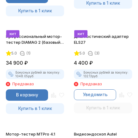
Купить в 1 клик
Купить в 1 клик
хит
хит
Профессиональный мотор-
Диагностический адаптер
тестер DIAMAG 2 (базовый
ELS27
комплект)
5.0
(1)
5.0
(3)
34 900
₽
4 400
₽
Бонусных рублей за покупку:
Бонусных рублей за покупку:
1048.05
руб.
132.13
руб.
Предзаказ
Предзаказ
Уведомить
В корзину
Купить в 1 клик
Купить в 1 клик
Мотор-тестер MTPro 4.1
Видеоэндоскоп Autel