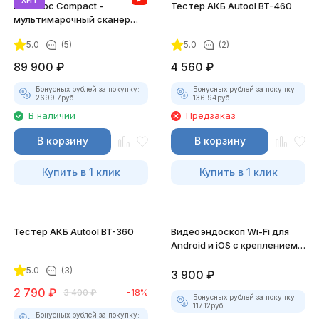
ScanDoc Compact -
Тестер АКБ Autool BT-460
мультимарочный сканер
(Полный)
5.0
(5)
5.0
(2)
89 900
₽
4 560
₽
Бонусных рублей за покупку:
Бонусных рублей за покупку:
2699.7
руб.
136.94
руб.
В наличии
Предзаказ
В корзину
В корзину
Купить в 1 клик
Купить в 1 клик
Тестер АКБ Autool BT-360
Видеоэндоскоп Wi-Fi для
Android и iOS с креплением
для смартфона
5.0
(3)
3 900
₽
2 790
₽
3 400
₽
-18%
Бонусных рублей за покупку:
117.12
руб.
Бонусных рублей за покупку: