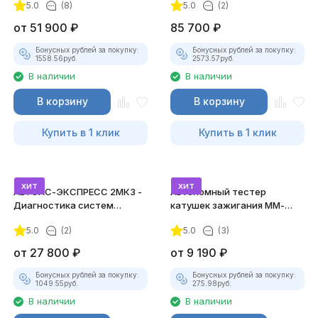
5.0
(8)
5.0
(2)
от
51 900
₽
85 700
₽
Бонусных рублей за покупку:
Бонусных рублей за покупку:
1558.56
руб.
2573.57
руб.
В наличии
В наличии
В корзину
В корзину
Купить в 1 клик
Купить в 1 клик
хит
хит
АВТОАС-ЭКСПРЕСС 2МК3 -
Автономный тестер
Диагностика систем
катушек зажигания ММ-
зажигания
ТК-01 (v2) (полный
5.0
(2)
5.0
(3)
комплект)
от
27 800
₽
от
9 190
₽
Бонусных рублей за покупку:
Бонусных рублей за покупку:
1049.55
руб.
275.98
руб.
В наличии
В наличии