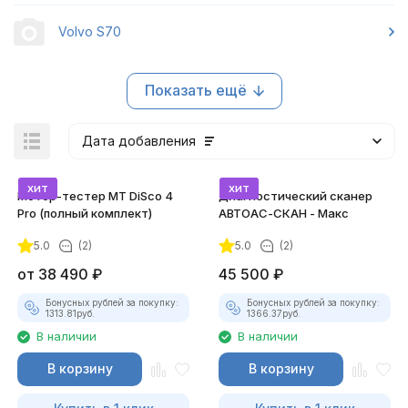
Volvo S70
Показать ещё
Дата добавления
хит
хит
Мотор-тестер MT DiSco 4
Диагностический сканер
Pro (полный комплект)
АВТОАС-СКАН - Макс
5.0
(2)
5.0
(2)
от
38 490
₽
45 500
₽
Бонусных рублей за покупку:
Бонусных рублей за покупку:
1313.81
руб.
1366.37
руб.
В наличии
В наличии
В корзину
В корзину