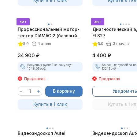
Купить в 1 клик
Купить в 1 кл
хит
хит
Профессиональный мотор-
Диагностический а
тестер DIAMAG 2 (базовый
ELS27
комплект)
5.0
1 отзыв
5.0
3 отзыва
34 900
₽
4 400
₽
Бонусных рублей за покупку:
Бонусных рублей за по
1048.05
руб.
132.13
руб.
Предзаказ
Предзаказ
В корзину
Уведомить
Купить в 1 клик
Купить в 1 кл
Видеоэндоскоп Autel
Видеоэндоскоп Aut