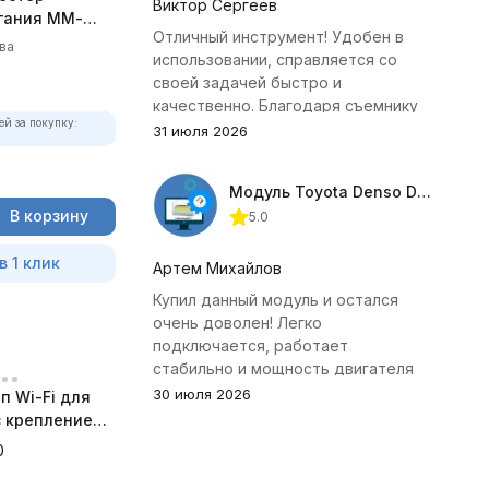
Виктор Сергеев
гания ММ-
Отличный инструмент! Удобен в
олный
ва
использовании, справляется со
своей задачей быстро и
качественно. Благодаря съемнику
ей за покупку:
удалось избежать лишних хлопот с
31 июля 2026
демонтажем головки блока
цилиндров.
Модуль Toyota Denso Diesel 2.8D для ChipTuningPRO
В корзину
5.0
в 1 клик
Артем Михайлов
Купил данный модуль и остался
очень доволен! Легко
подключается, работает
стабильно и мощность двигателя
заметно увеличилась. Рекомендую
30 июля 2026
п Wi-Fi для
всем, кто занимается тюнингом
 с креплением
Toyota.
а
0