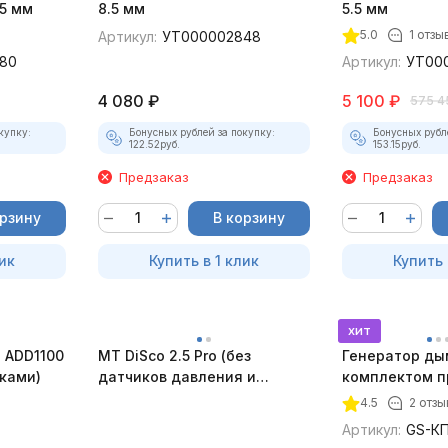
5 мм
8.5 мм
5.5 мм
5.0
1 отзы
Артикул:
УТ000002848
80
Артикул:
УТ00
4 080
₽
5 100
₽
575 4
купку:
Бонусных рублей за покупку:
Бонусных рубл
122.52
руб.
153.15
руб.
Предзаказ
Предзаказ
орзину
В корзину
ик
Купить в 1 клик
Купить 
хит
 ADD1100
MT DiSco 2.5 Pro (без
Генератор ды
дками)
датчиков давления и
комплектом п
разрежения)
4.5
2 отзы
Артикул:
GS-КП