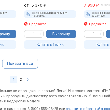
от
15 370
₽
7 990
₽
9 920
купку:
Бонусных рублей за покупку:
Бонусных рубл
461.56
руб.
239.94
руб.
Предзаказ
Предзаказ
орзину
В корзину
ик
Купить в 1 клик
Купить 
Показать все
1
2
больше не обращаясь в сервис? Легко! Интернет-магазин «Elm3
x и проводить диагностику авто самостоятельно. У нас вы на
ак и недорогие модели.
те нам по тел. 8 (800) 555-96-25 или
закажите обратный звон