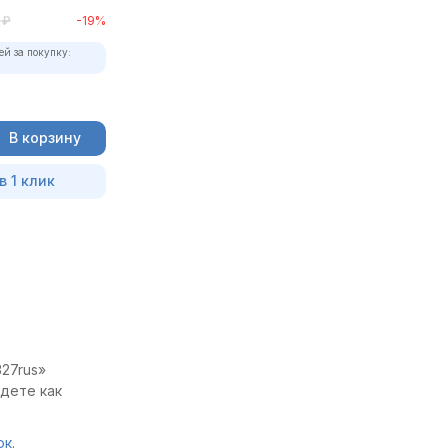
₽
-19%
ей за покупку:
В корзину
в 1 клик
27rus»
йдете как
ок
.