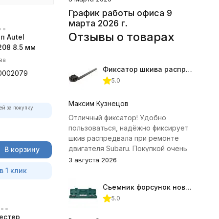
График работы офиса 9
марта 2026 г.
Отзывы о товарах
п Autel
08 8.5 мм
ва
Фиксатор шкива распредвала (Subaru) JTC-4409
0002079
5.0
Максим Кузнецов
ей за покупку:
Отличный фиксатор! Удобно
пользоваться, надёжно фиксирует
шкив распредвала при ремонте
двигателя Subaru. Покупкой очень
В корзину
доволен.
3 августа 2026
в 1 клик
Съемник форсунок новых дизельных двигателей Jonnesway
5.0
естер