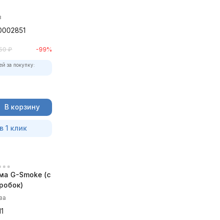
в
0002851
50
₽
-99%
ей за покупку:
В корзину
в 1 клик
ма G-Smoke (c
робок)
ва
1