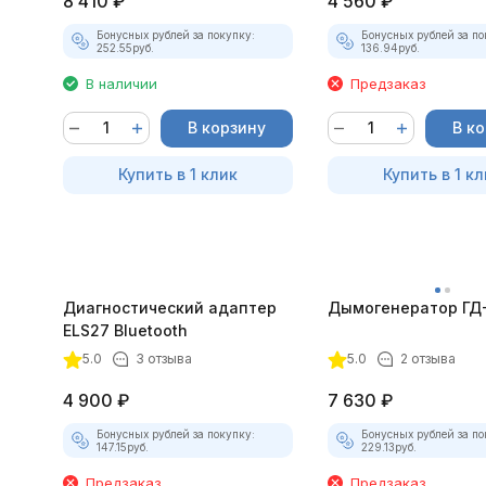
8 410
₽
4 560
₽
Бонусных рублей за покупку:
Бонусных рублей за по
252.55
руб.
136.94
руб.
В наличии
Предзаказ
В корзину
В к
Купить в 1 клик
Купить в 1 кл
Диагностический адаптер
Дымогенератор ГД
ELS27 Bluetooth
5.0
3 отзыва
5.0
2 отзыва
4 900
₽
7 630
₽
Бонусных рублей за покупку:
Бонусных рублей за по
147.15
руб.
229.13
руб.
Предзаказ
Предзаказ