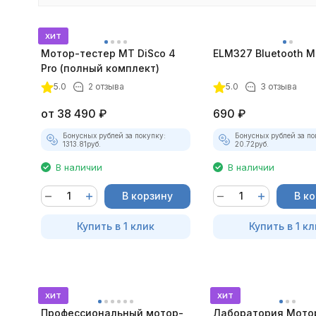
хит
Мотор-тестер MT DiSco 4
ELM327 Bluetooth Mi
Pro (полный комплект)
5.0
2 отзыва
5.0
3 отзыва
от
38 490
₽
690
₽
Бонусных рублей за покупку:
Бонусных рублей за по
1313.81
руб.
20.72
руб.
В наличии
В наличии
В корзину
В к
Купить в 1 клик
Купить в 1 кл
хит
хит
Профессиональный мотор-
Лаборатория Мото