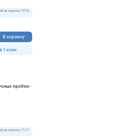
ей за покупку:
117.12
В корзину
в 1 клик
усных пробок-
ей за покупку:
71.77