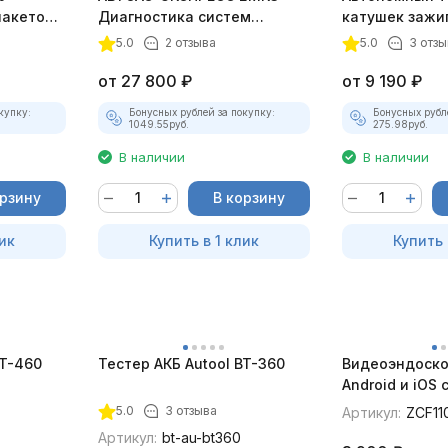
пакетом
Диагностика систем
катушек зажи
зажигания
ТК-01 (v2) (п
5.0
2 отзыва
5.0
3 отзы
комплект)
от
27 800
₽
от
9 190
₽
купку:
Бонусных рублей за покупку:
Бонусных рубл
1049.55
руб.
275.98
руб.
В наличии
В наличии
орзину
В корзину
ик
Купить в 1 клик
Купить 
BT-460
Тестер АКБ Autool BT-360
Видеоэндоско
Android и iOS
для смартфон
5.0
3 отзыва
Артикул:
ZCF11
Артикул:
bt-au-bt360