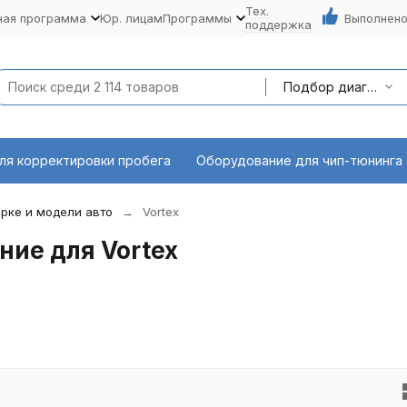
Тех.
ная программа
Юр. лицам
Программы
Выполнено
поддержка
Подбор диагностического оборудования по марке и модели авто
ля корректировки пробега
Оборудование для чип-тюнинга
рке и модели авто
Vortex
ие для Vortex