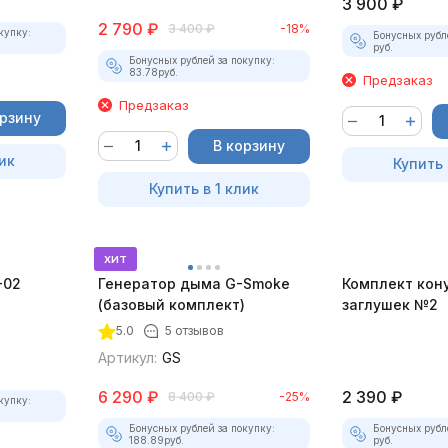
3 900
₽
2 790
₽
3 400
₽
-18%
купку:
Бонусных рубл
руб.
Бонусных рублей за покупку:
83.78
руб.
Предзаказ
Предзаказ
орзину
В корзину
ик
Купить 
Купить в 1 клик
хит
-02
Генератор дыма G-Smoke
Комплект кон
(базовый комплект)
заглушек №2
5.0
5 отзывов
Артикул:
GS
6 290
₽
2 390
₽
8 400
₽
-25%
купку:
Бонусных рублей за покупку:
Бонусных рубл
188.89
руб.
руб.