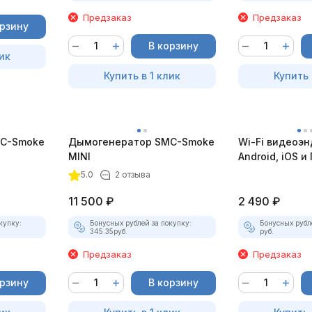
Предзаказ
Предзаказ
орзину
В корзину
ик
Купить в 1 клик
Купить 
C-Smoke
Дымогенератор SMC-Smoke
Wi-Fi видеоэн
MINI
Android, iOS и 
насадками
5.0
2 отзыва
11 500
₽
2 490
₽
купку:
Бонусных рублей за покупку:
Бонусных рубл
345.35
руб.
руб.
Предзаказ
Предзаказ
орзину
В корзину