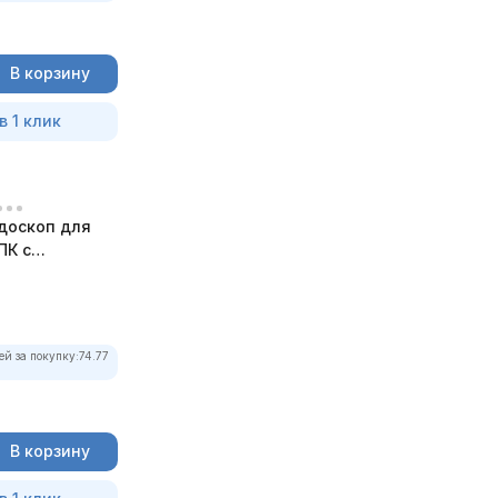
В корзину
в 1 клик
доскоп для
ПК с
ей за покупку:
74.77
В корзину