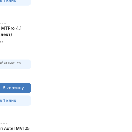
в 1 клик
MTPro 4.1
лект)
ва
ей за покупку:
В корзину
в 1 клик
п Autel MV105