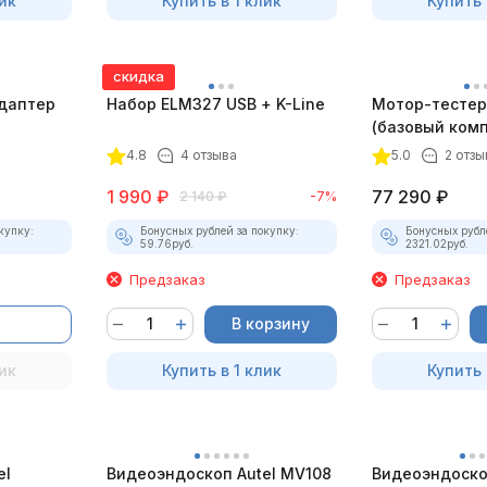
ик
Купить в 1 клик
Купить 
скидка
даптер
Набор ELM327 USB + K-Line
Мотор-тестер 
(базовый комп
4.8
4 отзыва
5.0
2 отзы
1 990
₽
77 290
₽
2 140
₽
-7%
купку:
Бонусных рублей за покупку:
Бонусных рубл
59.76
руб.
2321.02
руб.
Предзаказ
Предзаказ
В корзину
ик
Купить в 1 клик
Купить 
el
Видеоэндоскоп Autel MV108
Видеоэндоско