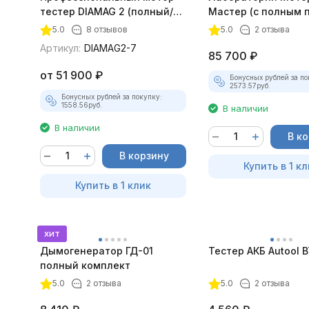
тестер DIAMAG 2 (полный/
Мастер (с полным 
максимальный комплект)
лицензий)
5.0
8 отзывов
5.0
2 отзыва
Артикул:
DIAMAG2-7
85 700
₽
от
51 900
₽
Бонусных рублей за по
2573.57
руб.
Бонусных рублей за покупку:
1558.56
руб.
В наличии
В наличии
В к
В корзину
Купить в 1 кл
Купить в 1 клик
хит
Дымогенератор ГД-01
Тестер АКБ Autool 
полный комплект
5.0
2 отзыва
5.0
2 отзыва