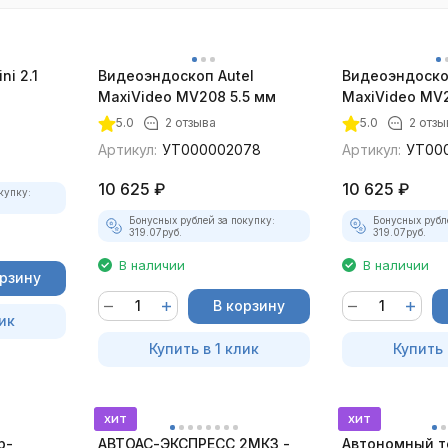
ni 2.1
Видеоэндоскоп Autel
Видеоэндоско
MaxiVideo MV208 5.5 мм
MaxiVideo MV2
5.0
2 отзыва
5.0
2 отзы
Артикул:
УТ000002078
Артикул:
УТ00
10 625
₽
10 625
₽
купку:
Бонусных рублей за покупку:
Бонусных рубл
319.07
руб.
319.07
руб.
В наличии
В наличии
орзину
В корзину
ик
Купить в 1 клик
Купить 
хит
хит
р-
АВТОАС-ЭКСПРЕСС 2МК3 -
Автономный т