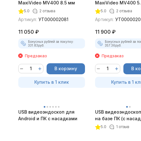
MaxiVideo MV400 8.5 мм
MaxiVideo MV400 5.
5.0
2 отзыва
5.0
2 отзыва
Артикул:
УТ000002081
Артикул:
УТ0000020
11 050
₽
11 900
₽
Бонусных рублей за покупку:
Бонусных рублей за по
331.83
руб.
357.36
руб.
Предзаказ
Предзаказ
В корзину
В к
Купить в 1 клик
Купить в 1 кл
USB видеоэндоскоп для
USB видеоэндоскоп
Android и ПК с насадками
на базе ПК (с наса
5.0
1 отзыв