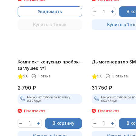
Уведомить
В к
Купить в 1 клик
Купить в 1 кл
Комплект конусных пробок-
Дымогенератор SM
заглушек №1
5.0
1 отзыв
5.0
3 отзыва
2 790
₽
31 750
₽
Бонусных рублей за покупку:
Бонусных рублей за по
83.78
руб.
953.45
руб.
Предзаказ
Предзаказ
В корзину
В к