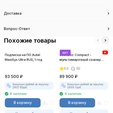
Доставка
Вопрос-Ответ
Похожие товары
хит
Подписка на ПО Autel
ScanDoc Compact -
MaxiSys Ultra RUS, 1 год
мультимарочный сканер
(Полный)
5.0
(5)
93 500
₽
89 900
₽
Бонусных рублей за покупку:
Бонусных рублей за покупку:
2807.81
руб.
2699.7
руб.
В наличии
В наличии
В корзину
В корзину