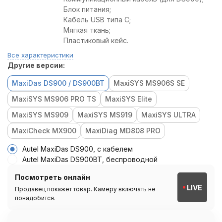
Блок питания;
Кабель USB типа C;
Мягкая ткань;
Пластиковый кейс.
Все характеристики
Другие версии:
MaxiDas DS900 / DS900BT
MaxiSYS MS906S SE
MaxiSYS MS906 PRO TS
MaxiSYS Elite
MaxiSYS MS909
MaxiSYS MS919
MaxiSYS ULTRA
MaxiCheck MX900
MaxiDiag MD808 PRO
Autel MaxiDas DS900, с кабелем
Autel MaxiDas DS900BT, беспроводной
Посмотреть онлайн
LIVE
Продавец покажет товар. Камеру включать не
понадобится.