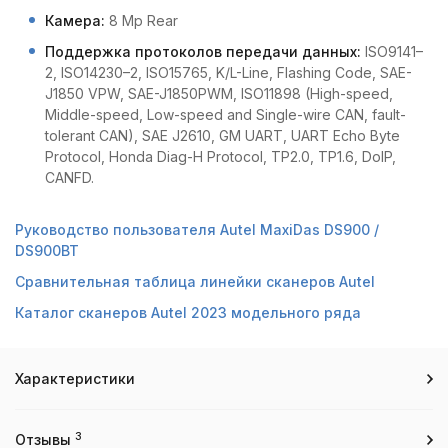
Камера:
8 Mp Rear
Поддержка протоколов передачи данных:
ISO9141–
2, ISO14230–2, ISO15765, K/L-Line, Flashing Code, SAE-
J1850 VPW, SAE-J1850PWM, ISO11898 (High-speed,
Middle-speed, Low-speed and Single-wire CAN, fault-
tolerant CAN), SAE J2610, GM UART, UART Echo Byte
Protocol, Honda Diag-H Protocol, TP2.0, TP1.6, DoIP,
CANFD.
Руководство пользователя Autel MaxiDas DS900 /
DS900BT
Сравнительная таблица линейки сканеров Autel
Каталог сканеров Autel 2023 модельного ряда
Характеристики
3
Отзывы