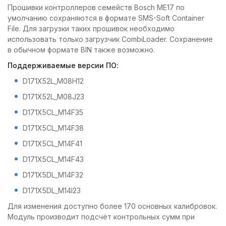
Прошивки контроллеров семейств Bosch МE17 по
умолчанию сохраняются в формате SMS-Soft Container
File. Для загрузки таких прошивок необходимо
использовать только загрузчик CombiLoader. Сохранение
в обычном формате BIN также возможно.
Поддерживаемые версии ПО:
D171X52L_M08H12
D171X52L_M08J23
D171X5CL_M14F35
D171X5CL_M14F38
D171X5CL_M14F41
D171X5CL_M14F43
D171X5DL_M14F32
D171X5DL_M14I23
Для изменения доступно более 170 основных калибровок.
Модуль производит подсчёт контрольных сумм при