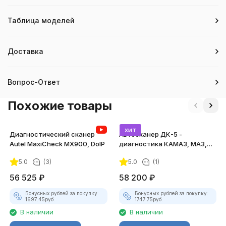
Таблица моделей
Доставка
Вопрос-Ответ
Похожие товары
хит
Диагностический сканер
Автосканер ДК-5 -
Autel MaxiCheck MX900, DoIP
диагностика КАМАЗ, МАЗ,
ЛИАЗ, КРАЗ
5.0
(3)
5.0
(1)
56 525
₽
58 200
₽
Бонусных рублей за покупку:
Бонусных рублей за покупку:
1697.45
руб.
1747.75
руб.
В наличии
В наличии