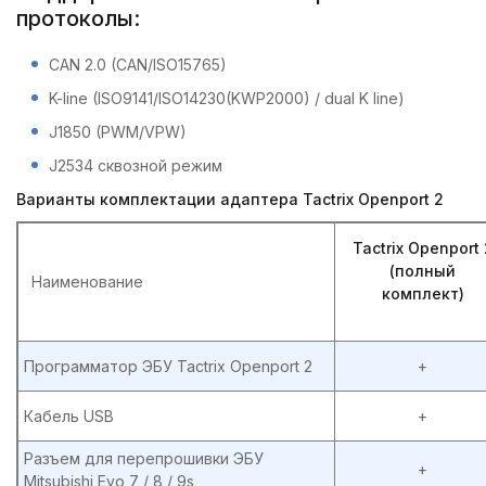
протоколы:
CAN 2.0 (CAN/ISO15765)
K-line (ISO9141/ISO14230(KWP2000) / dual K line)
J1850 (PWM/VPW)
J2534 сквозной режим
Варианты комплектации адаптера Tactrix Openport 2
Tactrix Openport 
(полный
Наименование
комплект)
Программатор ЭБУ Tactrix Openport 2
+
Кабель USB
+
Разъем для перепрошивки ЭБУ
+
Mitsubishi Evo 7 / 8 / 9s