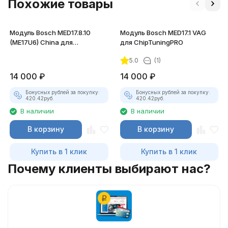
Похожие товары
Модуль Bosch MED17.8.10
Модуль Bosch MED17.1 VAG
(ME17U6) China для
для ChipTuningPRO
ChipTuningPRO
5.0
(1)
14 000
₽
14 000
₽
Бонусных рублей за покупку:
Бонусных рублей за покупку:
420.42
руб.
420.42
руб.
В наличии
В наличии
В корзину
В корзину
Купить в 1 клик
Купить в 1 клик
Почему клиенты выбирают нас?